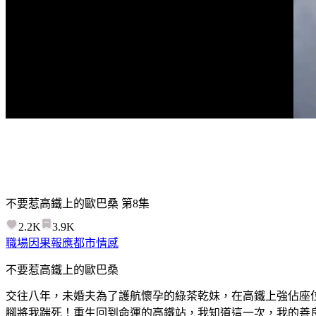
不要惹高鐵上的歐巴桑
第
8
集
2.2K
3.9K
職場
因果報應
都市情感
不要惹高鐵上的歐巴桑
交往八年，未婚夫為了護航懷孕的綠茶乾妹，在高鐵上強佔座
腳將我踹死！重生回到命運的高鐵站，我知道這一次，我的善良