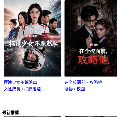
極速少女不踩煞車
在全校面前，攻略他
女性成長
⦁
打臉虐渣
懸疑
⦁
校園
最新推薦