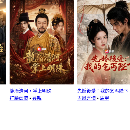
龍潛清河，掌上明珠
先婚後愛：我的乞丐陛下
打臉虐渣
⦁
尋親
古風言情
⦁
馬甲