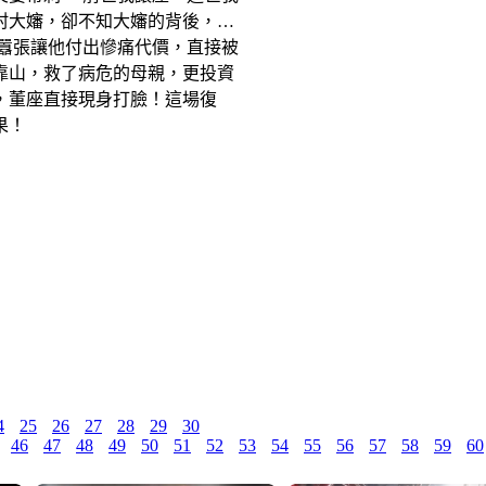
村大嬸，卻不知大嬸的背後，是
囂張讓他付出慘痛代價，直接被
靠山，救了病危的母親，更投資
，董座直接現身打臉！這場復
果！
4
25
26
27
28
29
30
46
47
48
49
50
51
52
53
54
55
56
57
58
59
60