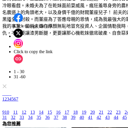
冷眼看戲。未婚夫為了在乾妹面前耍威風，瘋狂羞辱身旁的農
名震道上的角頭老大，以及身價千億的財閥董座兒子！ 前夫的
黑道全面封殺。而董座為了答應母親的恩情，成為我最強大的
Click to copy the link
我的事業。當前夫還在厚顏無恥地冒充投資人、企圖情勒我時
仇，不僅要讓渣男斷腿，更要讓那心機乾妹徹底破產、自食惡
Click to copy the link
1 - 30
31 -60
全集
1
2
3
4
5
6
7
9
10
11
12
13
14
15
16
17
18
19
20
21
22
23
2
31
32
33
34
35
36
37
38
39
40
41
42
43
44
45
為您推薦