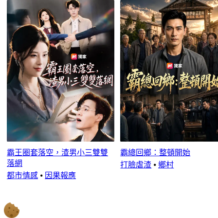
霸王圈套落空，渣男小三雙雙
霸總回鄉：整頓開始
落網
打臉虐渣
⦁
鄉村
都市情感
⦁
因果報應