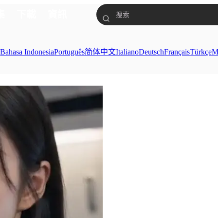
集
下載
資訊
ย
Bahasa Indonesia
Português
简体中文
Italiano
Deutsch
Français
Türkçe
M