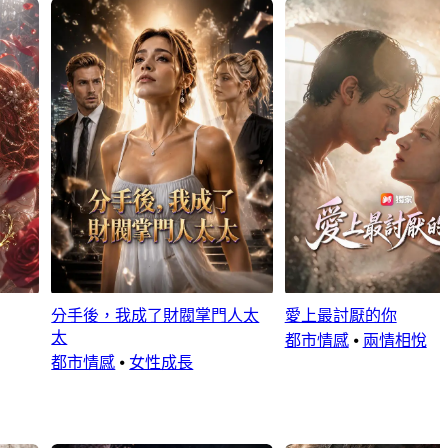
分手後，我成了財閥掌門人太
愛上最討厭的你
太
都市情感
⦁
兩情相悅
都市情感
⦁
女性成長