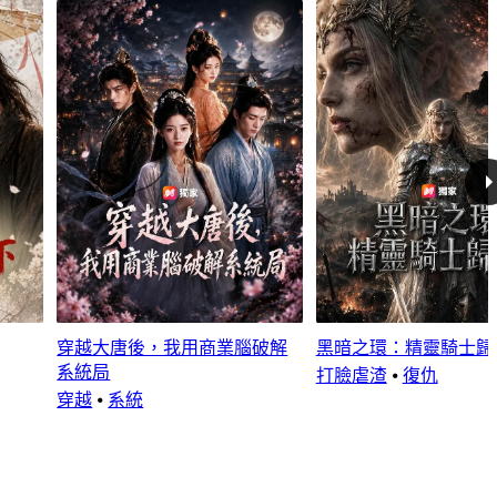
穿越大唐後，我用商業腦破解
黑暗之環：精靈騎士歸
系統局
打臉虐渣
⦁
復仇
穿越
⦁
系統