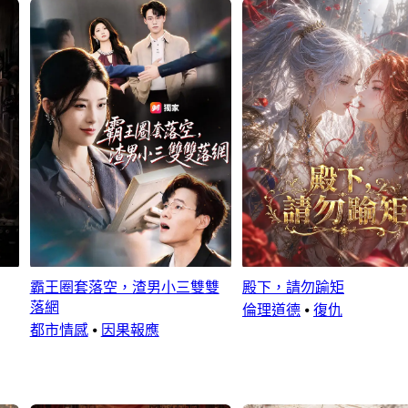
霸王圈套落空，渣男小三雙雙
殿下，請勿踰矩
落網
倫理道德
⦁
復仇
都市情感
⦁
因果報應