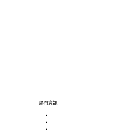
凌厲如刀。起初是套路拆解，拳風帶起塵土
這已非切磋，是生死相搏。
觀戰席上，那位黑衣青年終於放下茶杯，嘴
話音未落，場中敗者已被踢飛，重重砸在石
朝灰。」此刻鏡頭拉遠，全景展現整個庭院
「祭陣」。
最後一幕，白衣青年緩步走向觀戰席，對黑
蚋：「我知。但『紅顏』既歸，豈容他人代
著指縫滴落，在青石板上暈開一朵暗紅梅花
整部短劇的精妙，在於它把「權謀」藏在「
陽魚……每一處細節都是謎面，而觀眾在追
才恍然：至尊紅顏歸來，歸的不是人，是被
熱門資訊
吾家有女鎮河山：紅毯上的舊怨與新歸
吾家有女鎮河山：紅毯上的刀鋒與紫袍
吾家有女鎮河山：白髮老者踏霧而來，