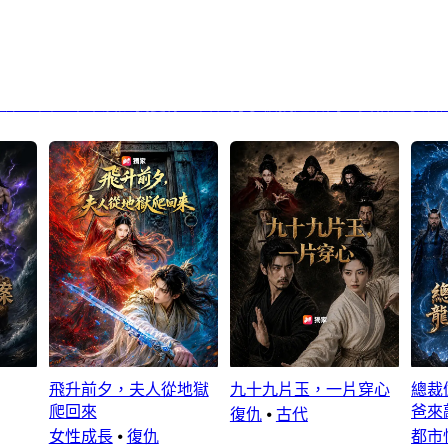
生
下一頁：來不及說我愛你：白衣男子被拽起瞬間，真相在掌紋
飛升前夕，夫人從地獄
九十九片玉，一片穿心
總裁
爬回來
爸來
復仇
⦁
古代
女性成長
⦁
復仇
都市