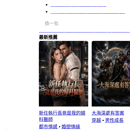
驚喜！黑手黨爹地的六胞胎
前妻誣我出軌，我成她高攀不起的神
換一批
上一頁：至尊紅顏歸來：竹影下的背叛與重
最新推薦
新任執行長竟是我的婦
大海深處有答案
科醫師
穿越
⦁
男性成長
都市情感
⦁
婚戀情緣