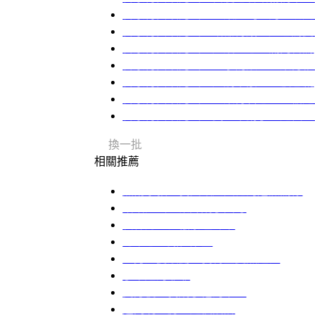
吾家有女鎮河山：血染紅氈上的三跪九
吾家有女鎮河山：暗器傳紙、紅毯驚變
吾家有女鎮河山：紅綾一怒，滿門皆驚
吾家有女鎮河山：一拳為娘，血染青衫
吾家有女鎮河山：紅綢未繫，血淚已凝
吾家有女鎮河山：血染青石巷，一槍定
吾家有女鎮河山：武聖不動手，是怯？
換一批
相關推薦
黑幫家教：我與臥底大佬的危險關係
昭昭江山：棄婦成了國母
弒神刀：狂傲泰坦歸來
勾帝心：鳳位誰主
渣男渣妻滾開！我轉生變魚超狂
了不起的爺爺
賣身後，我成了他的唯一
這間明星房，是個陷阱