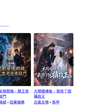
裡崩塌
偷情那晚，龍王老
大鬧婚禮後，我撿了個
他們說，砸鍋賣
敲門
攝政王
養我
情感
⦁
因果報應
古風言情
⦁
馬甲
都市生活
⦁
打臉