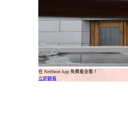
在 NetShort App 免費看全集！
立即觀看
當紅燈高懸於皇甫花園的飛簷之下，那兩盞
楚。開場時，鏡頭從欄杆縫隙間斜切而入，
徐步而來，手裡捻著一串檀木佛珠，笑意溫
樹葉飄落的次數。這不是閒庭信步，是權力
至尊紅顏歸來，從第一幀就埋下伏筆：那柄