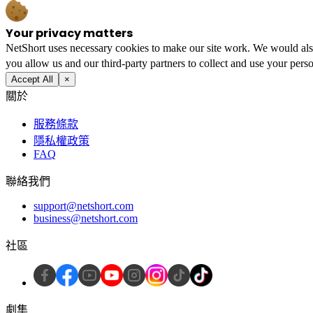
Your privacy matters
NetShort uses necessary cookies to make our site work. We would also l
you allow us and our third-party partners to collect and use your perso
Accept All
×
關於
服務條款
隱私權政策
FAQ
聯絡我們
support@netshort.com
business@netshort.com
社區
劇集