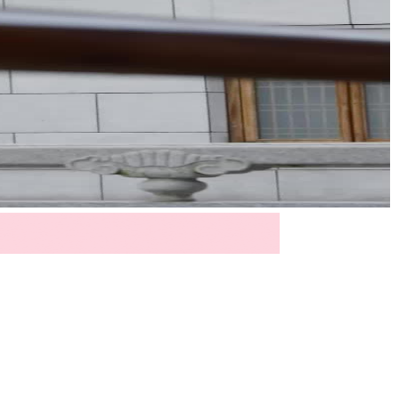
它們不說話，卻把所有暗流都映照得清清楚
地握劍，指節發白；藍緞龍紋長衫的白家少主
雙臂交疊，眉心一點墨痣，眼神卻像在數遠處
訣，語調急促卻字字清晰，彷彿背誦的不是招