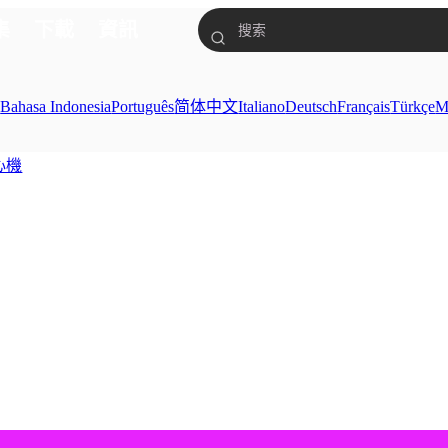
集
下載
資訊
ย
Bahasa Indonesia
Português
简体中文
Italiano
Deutsch
Français
Türkçe
M
心機