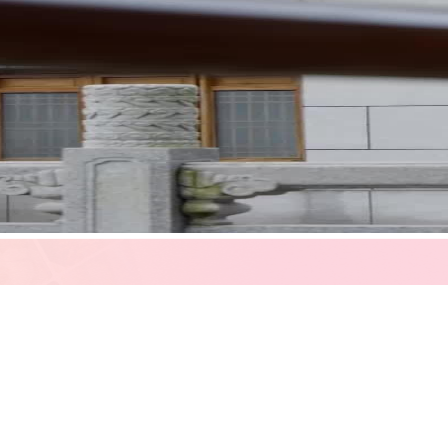
飽含節慶氣息的朱砂色燈籠，竟成了整場戲最沉默的見證者——
像一雙偷窺的眼睛，悄悄掃過廊上三人：穿黑袍繡銀蓮的少年跪
潤如春水；而身披鱗甲、腰綴彩穗的將軍模樣男子則倚欄而立，
棋局的開局前奏。
劍鞘鑲金嵌玉的長劍，並非飾品，而是信物。少年低聲誦念的口