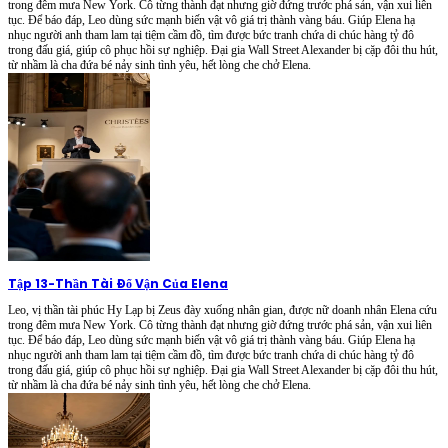
trong đêm mưa New York. Cô từng thành đạt nhưng giờ đứng trước phá sản, vận xui liên
tục. Để báo đáp, Leo dùng sức mạnh biến vật vô giá trị thành vàng báu. Giúp Elena hạ
nhục người anh tham lam tại tiệm cầm đồ, tìm được bức tranh chứa di chúc hàng tỷ đô
trong đấu giá, giúp cô phục hồi sự nghiệp. Đại gia Wall Street Alexander bị cặp đôi thu hút,
từ nhầm là cha đứa bé nảy sinh tình yêu, hết lòng che chở Elena.
Tập 13
-
Thần Tài Đổ Vận Của Elena
Leo, vị thần tài phúc Hy Lạp bị Zeus đày xuống nhân gian, được nữ doanh nhân Elena cứu
trong đêm mưa New York. Cô từng thành đạt nhưng giờ đứng trước phá sản, vận xui liên
tục. Để báo đáp, Leo dùng sức mạnh biến vật vô giá trị thành vàng báu. Giúp Elena hạ
nhục người anh tham lam tại tiệm cầm đồ, tìm được bức tranh chứa di chúc hàng tỷ đô
trong đấu giá, giúp cô phục hồi sự nghiệp. Đại gia Wall Street Alexander bị cặp đôi thu hút,
từ nhầm là cha đứa bé nảy sinh tình yêu, hết lòng che chở Elena.