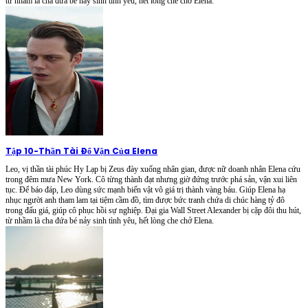
từ nhầm là cha đứa bé nảy sinh tình yêu, hết lòng che chở Elena.
Tập 10
-
Thần Tài Đổ Vận Của Elena
Leo, vị thần tài phúc Hy Lạp bị Zeus đày xuống nhân gian, được nữ doanh nhân Elena cứu
trong đêm mưa New York. Cô từng thành đạt nhưng giờ đứng trước phá sản, vận xui liên
tục. Để báo đáp, Leo dùng sức mạnh biến vật vô giá trị thành vàng báu. Giúp Elena hạ
nhục người anh tham lam tại tiệm cầm đồ, tìm được bức tranh chứa di chúc hàng tỷ đô
trong đấu giá, giúp cô phục hồi sự nghiệp. Đại gia Wall Street Alexander bị cặp đôi thu hút,
từ nhầm là cha đứa bé nảy sinh tình yêu, hết lòng che chở Elena.