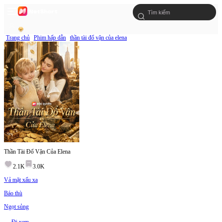
Trang chủ
Phim hấp dẫn
thần tài đổ vận của elena
Thần Tài Đổ Vận Của Elena
2.1K
3.0K
Vả mặt xấu xa
Báo thù
Ngọt sủng