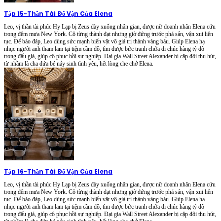
Tập 15
-
Thần Tài Đổ Vận Của Elena
Leo, vị thần tài phúc Hy Lạp bị Zeus đày xuống nhân gian, được nữ doanh nhân Elena cứu
trong đêm mưa New York. Cô từng thành đạt nhưng giờ đứng trước phá sản, vận xui liên
tục. Để báo đáp, Leo dùng sức mạnh biến vật vô giá trị thành vàng báu. Giúp Elena hạ
nhục người anh tham lam tại tiệm cầm đồ, tìm được bức tranh chứa di chúc hàng tỷ đô
trong đấu giá, giúp cô phục hồi sự nghiệp. Đại gia Wall Street Alexander bị cặp đôi thu hút,
từ nhầm là cha đứa bé nảy sinh tình yêu, hết lòng che chở Elena.
Tập 16
-
Thần Tài Đổ Vận Của Elena
Leo, vị thần tài phúc Hy Lạp bị Zeus đày xuống nhân gian, được nữ doanh nhân Elena cứu
trong đêm mưa New York. Cô từng thành đạt nhưng giờ đứng trước phá sản, vận xui liên
tục. Để báo đáp, Leo dùng sức mạnh biến vật vô giá trị thành vàng báu. Giúp Elena hạ
nhục người anh tham lam tại tiệm cầm đồ, tìm được bức tranh chứa di chúc hàng tỷ đô
trong đấu giá, giúp cô phục hồi sự nghiệp. Đại gia Wall Street Alexander bị cặp đôi thu hút,