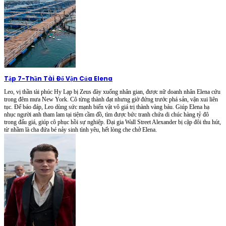
Tập 7
-
Thần Tài Đổ Vận Của Elena
Leo, vị thần tài phúc Hy Lạp bị Zeus đày xuống nhân gian, được nữ doanh nhân Elena cứu
trong đêm mưa New York. Cô từng thành đạt nhưng giờ đứng trước phá sản, vận xui liên
tục. Để báo đáp, Leo dùng sức mạnh biến vật vô giá trị thành vàng báu. Giúp Elena hạ
nhục người anh tham lam tại tiệm cầm đồ, tìm được bức tranh chứa di chúc hàng tỷ đô
trong đấu giá, giúp cô phục hồi sự nghiệp. Đại gia Wall Street Alexander bị cặp đôi thu hút,
từ nhầm là cha đứa bé nảy sinh tình yêu, hết lòng che chở Elena.