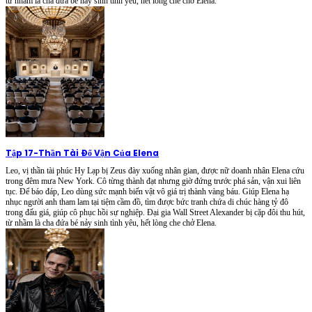
từ nhầm là cha đứa bé nảy sinh tình yêu, hết lòng che chở Elena.
Tập 17
-
Thần Tài Đổ Vận Của Elena
Leo, vị thần tài phúc Hy Lạp bị Zeus đày xuống nhân gian, được nữ doanh nhân Elena cứu
trong đêm mưa New York. Cô từng thành đạt nhưng giờ đứng trước phá sản, vận xui liên
tục. Để báo đáp, Leo dùng sức mạnh biến vật vô giá trị thành vàng báu. Giúp Elena hạ
nhục người anh tham lam tại tiệm cầm đồ, tìm được bức tranh chứa di chúc hàng tỷ đô
trong đấu giá, giúp cô phục hồi sự nghiệp. Đại gia Wall Street Alexander bị cặp đôi thu hút,
từ nhầm là cha đứa bé nảy sinh tình yêu, hết lòng che chở Elena.