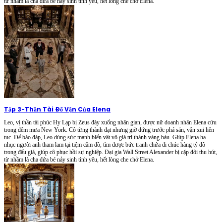
từ nhầm là cha đứa bé nảy sinh tình yêu, hết lòng che chở Elena.
Tập 3
-
Thần Tài Đổ Vận Của Elena
Leo, vị thần tài phúc Hy Lạp bị Zeus đày xuống nhân gian, được nữ doanh nhân Elena cứu
trong đêm mưa New York. Cô từng thành đạt nhưng giờ đứng trước phá sản, vận xui liên
tục. Để báo đáp, Leo dùng sức mạnh biến vật vô giá trị thành vàng báu. Giúp Elena hạ
nhục người anh tham lam tại tiệm cầm đồ, tìm được bức tranh chứa di chúc hàng tỷ đô
trong đấu giá, giúp cô phục hồi sự nghiệp. Đại gia Wall Street Alexander bị cặp đôi thu hút,
từ nhầm là cha đứa bé nảy sinh tình yêu, hết lòng che chở Elena.