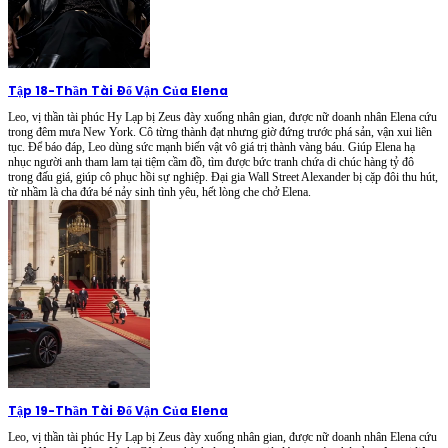
Tập 18
-
Thần Tài Đổ Vận Của Elena
Leo, vị thần tài phúc Hy Lạp bị Zeus đày xuống nhân gian, được nữ doanh nhân Elena cứu
trong đêm mưa New York. Cô từng thành đạt nhưng giờ đứng trước phá sản, vận xui liên
tục. Để báo đáp, Leo dùng sức mạnh biến vật vô giá trị thành vàng báu. Giúp Elena hạ
nhục người anh tham lam tại tiệm cầm đồ, tìm được bức tranh chứa di chúc hàng tỷ đô
trong đấu giá, giúp cô phục hồi sự nghiệp. Đại gia Wall Street Alexander bị cặp đôi thu hút,
từ nhầm là cha đứa bé nảy sinh tình yêu, hết lòng che chở Elena.
Tập 19
-
Thần Tài Đổ Vận Của Elena
Leo, vị thần tài phúc Hy Lạp bị Zeus đày xuống nhân gian, được nữ doanh nhân Elena cứu