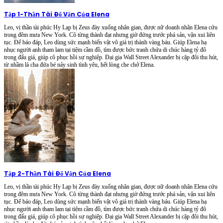
Tập 1
-
Thần Tài Đổ Vận Của Elena
Leo, vị thần tài phúc Hy Lạp bị Zeus đày xuống nhân gian, được nữ doanh nhân Elena cứu
trong đêm mưa New York. Cô từng thành đạt nhưng giờ đứng trước phá sản, vận xui liên
tục. Để báo đáp, Leo dùng sức mạnh biến vật vô giá trị thành vàng báu. Giúp Elena hạ
nhục người anh tham lam tại tiệm cầm đồ, tìm được bức tranh chứa di chúc hàng tỷ đô
trong đấu giá, giúp cô phục hồi sự nghiệp. Đại gia Wall Street Alexander bị cặp đôi thu hút,
từ nhầm là cha đứa bé nảy sinh tình yêu, hết lòng che chở Elena.
Tập 2
-
Thần Tài Đổ Vận Của Elena
Leo, vị thần tài phúc Hy Lạp bị Zeus đày xuống nhân gian, được nữ doanh nhân Elena cứu
trong đêm mưa New York. Cô từng thành đạt nhưng giờ đứng trước phá sản, vận xui liên
tục. Để báo đáp, Leo dùng sức mạnh biến vật vô giá trị thành vàng báu. Giúp Elena hạ
nhục người anh tham lam tại tiệm cầm đồ, tìm được bức tranh chứa di chúc hàng tỷ đô
trong đấu giá, giúp cô phục hồi sự nghiệp. Đại gia Wall Street Alexander bị cặp đôi thu hút,