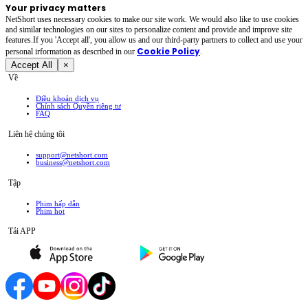
Your privacy matters
NetShort uses necessary cookies to make our site work. We would also like to use cookies
and similar technologies on our sites to personalize content and provide and improve site
features.If you 'Accept all', you allow us and our third-party partners to collect and use your
Cookie Policy
personal irformation as described in our
.
Accept All
×
Về
Điều khoản dịch vụ
Chính sách Quyền riêng tư
FAQ
Liên hệ chúng tôi
support@netshort.com
business@netshort.com
Tập
Phim hấp dẫn
Phim hot
Tải APP