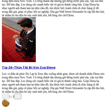
trong đêm mưa New York. Cô từng thành đạt nhưng giờ đứng trước phá sản, vận xui liên
tục. Để báo đáp, Leo dùng sức mạnh biến vật vô giá trị thành vàng báu. Giúp Elena hạ
nhục người anh tham lam tại tiệm cầm đồ, tìm được bức tranh chứa di chúc hàng tỷ đô
trong đấu giá, giúp cô phục hồi sự nghiệp. Đại gia Wall Street Alexander bị cặp đôi thu hút,
từ nhầm là cha đứa bé nảy sinh tình yêu, hết lòng che chở Elena.
Tập 20
-
Thần Tài Đổ Vận Của Elena
Leo, vị thần tài phúc Hy Lạp bị Zeus đày xuống nhân gian, được nữ doanh nhân Elena cứu
trong đêm mưa New York. Cô từng thành đạt nhưng giờ đứng trước phá sản, vận xui liên
tục. Để báo đáp, Leo dùng sức mạnh biến vật vô giá trị thành vàng báu. Giúp Elena hạ
nhục người anh tham lam tại tiệm cầm đồ, tìm được bức tranh chứa di chúc hàng tỷ đô
trong đấu giá, giúp cô phục hồi sự nghiệp. Đại gia Wall Street Alexander bị cặp đôi thu hút,
từ nhầm là cha đứa bé nảy sinh tình yêu, hết lòng che chở Elena.
1
/
3