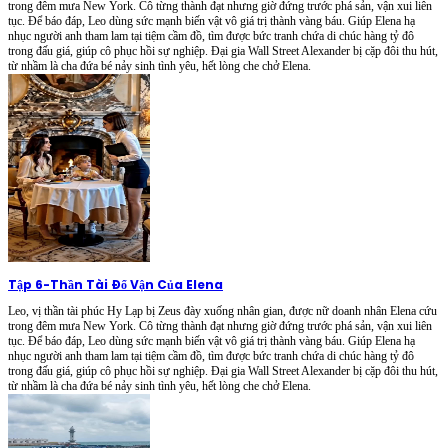
trong đêm mưa New York. Cô từng thành đạt nhưng giờ đứng trước phá sản, vận xui liên
tục. Để báo đáp, Leo dùng sức mạnh biến vật vô giá trị thành vàng báu. Giúp Elena hạ
nhục người anh tham lam tại tiệm cầm đồ, tìm được bức tranh chứa di chúc hàng tỷ đô
trong đấu giá, giúp cô phục hồi sự nghiệp. Đại gia Wall Street Alexander bị cặp đôi thu hút,
từ nhầm là cha đứa bé nảy sinh tình yêu, hết lòng che chở Elena.
Tập 6
-
Thần Tài Đổ Vận Của Elena
Leo, vị thần tài phúc Hy Lạp bị Zeus đày xuống nhân gian, được nữ doanh nhân Elena cứu
trong đêm mưa New York. Cô từng thành đạt nhưng giờ đứng trước phá sản, vận xui liên
tục. Để báo đáp, Leo dùng sức mạnh biến vật vô giá trị thành vàng báu. Giúp Elena hạ
nhục người anh tham lam tại tiệm cầm đồ, tìm được bức tranh chứa di chúc hàng tỷ đô
trong đấu giá, giúp cô phục hồi sự nghiệp. Đại gia Wall Street Alexander bị cặp đôi thu hút,
từ nhầm là cha đứa bé nảy sinh tình yêu, hết lòng che chở Elena.