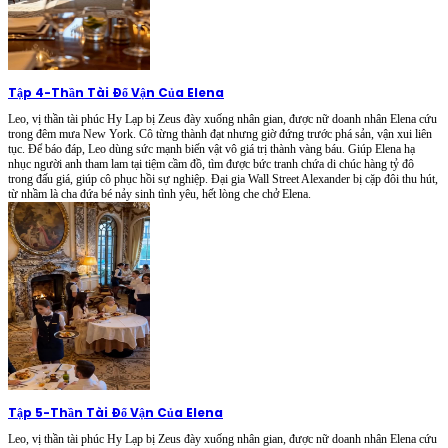
Tập 4
-
Thần Tài Đổ Vận Của Elena
Leo, vị thần tài phúc Hy Lạp bị Zeus đày xuống nhân gian, được nữ doanh nhân Elena cứu
trong đêm mưa New York. Cô từng thành đạt nhưng giờ đứng trước phá sản, vận xui liên
tục. Để báo đáp, Leo dùng sức mạnh biến vật vô giá trị thành vàng báu. Giúp Elena hạ
nhục người anh tham lam tại tiệm cầm đồ, tìm được bức tranh chứa di chúc hàng tỷ đô
trong đấu giá, giúp cô phục hồi sự nghiệp. Đại gia Wall Street Alexander bị cặp đôi thu hút,
từ nhầm là cha đứa bé nảy sinh tình yêu, hết lòng che chở Elena.
Tập 5
-
Thần Tài Đổ Vận Của Elena
Leo, vị thần tài phúc Hy Lạp bị Zeus đày xuống nhân gian, được nữ doanh nhân Elena cứu