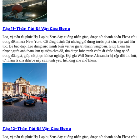
Tập 11
-
Thần Tài Đổ Vận Của Elena
Leo, vị thần tài phúc Hy Lạp bị Zeus đày xuống nhân gian, được nữ doanh nhân Elena cứu
trong đêm mưa New York. Cô từng thành đạt nhưng giờ đứng trước phá sản, vận xui liên
tục. Để báo đáp, Leo dùng sức mạnh biến vật vô giá trị thành vàng báu. Giúp Elena hạ
nhục người anh tham lam tại tiệm cầm đồ, tìm được bức tranh chứa di chúc hàng tỷ đô
trong đấu giá, giúp cô phục hồi sự nghiệp. Đại gia Wall Street Alexander bị cặp đôi thu hút,
từ nhầm là cha đứa bé nảy sinh tình yêu, hết lòng che chở Elena.
Tập 12
-
Thần Tài Đổ Vận Của Elena
Leo, vị thần tài phúc Hy Lạp bị Zeus đày xuống nhân gian, được nữ doanh nhân Elena cứu