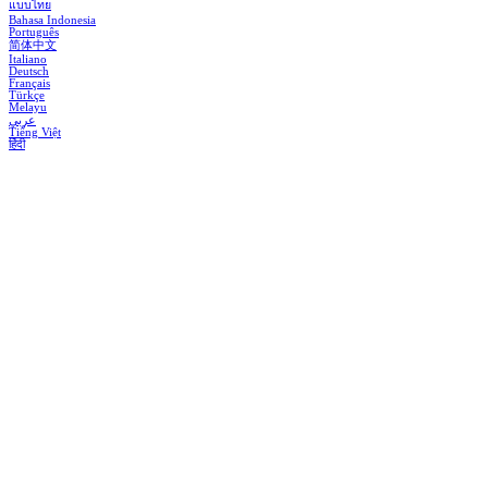
แบบไทย
Bahasa Indonesia
Português
简体中文
Italiano
Deutsch
Français
Türkçe
Melayu
عربي
Tiếng Việt
हिंदी