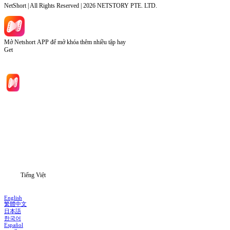
NetShort | All Rights Reserved |
2026
NETSTORY PTE. LTD.
Mở Netshort APP để mở khóa thêm nhiều tập hay
Get
Trang chủ
Phim bộ
Tải xuống
Thông tin
Tiếng Việt
English
繁體中文
日本語
한국어
Español