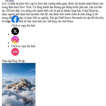
Đi xem
Leo, vị thần tài phúc Hy Lạp bị Zeus đày xuống nhân gian, được nữ doanh nhân Elena cứu
trong đêm mưa New York. Cô từng thành đạt nhưng giờ đứng trước phá sản, vận xui liên
tục. Để báo đáp, Leo dùng sức mạnh biến vật vô giá trị thành vàng báu. Giúp Elena hạ
nhục người anh tham lam tại tiệm cầm đồ, tìm được bức tranh chứa di chúc hàng tỷ đô
trong đấu giá, giúp cô phục hồi sự nghiệp. Đại gia Wall Street Alexander bị cặp đôi thu hút,
từ nhầm là cha đứa bé nảy sinh tình yêu, hết lòng che chở Elena.
Click to copy the link
Click to copy the link
Toàn tập
Tổng
50
tập