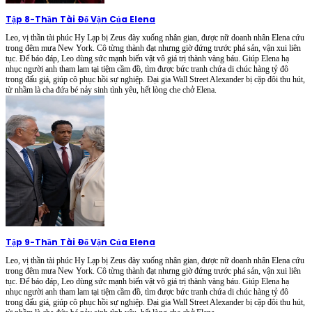
Tập 8
-
Thần Tài Đổ Vận Của Elena
Leo, vị thần tài phúc Hy Lạp bị Zeus đày xuống nhân gian, được nữ doanh nhân Elena cứu
trong đêm mưa New York. Cô từng thành đạt nhưng giờ đứng trước phá sản, vận xui liên
tục. Để báo đáp, Leo dùng sức mạnh biến vật vô giá trị thành vàng báu. Giúp Elena hạ
nhục người anh tham lam tại tiệm cầm đồ, tìm được bức tranh chứa di chúc hàng tỷ đô
trong đấu giá, giúp cô phục hồi sự nghiệp. Đại gia Wall Street Alexander bị cặp đôi thu hút,
từ nhầm là cha đứa bé nảy sinh tình yêu, hết lòng che chở Elena.
Tập 9
-
Thần Tài Đổ Vận Của Elena
Leo, vị thần tài phúc Hy Lạp bị Zeus đày xuống nhân gian, được nữ doanh nhân Elena cứu
trong đêm mưa New York. Cô từng thành đạt nhưng giờ đứng trước phá sản, vận xui liên
tục. Để báo đáp, Leo dùng sức mạnh biến vật vô giá trị thành vàng báu. Giúp Elena hạ
nhục người anh tham lam tại tiệm cầm đồ, tìm được bức tranh chứa di chúc hàng tỷ đô
trong đấu giá, giúp cô phục hồi sự nghiệp. Đại gia Wall Street Alexander bị cặp đôi thu hút,