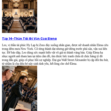
Tập 14
-
Thần Tài Đổ Vận Của Elena
Leo, vị thần tài phúc Hy Lạp bị Zeus đày xuống nhân gian, được nữ doanh nhân Elena cứu
trong đêm mưa New York. Cô từng thành đạt nhưng giờ đứng trước phá sản, vận xui liên
tục. Để báo đáp, Leo dùng sức mạnh biến vật vô giá trị thành vàng báu. Giúp Elena hạ
nhục người anh tham lam tại tiệm cầm đồ, tìm được bức tranh chứa di chúc hàng tỷ đô
trong đấu giá, giúp cô phục hồi sự nghiệp. Đại gia Wall Street Alexander bị cặp đôi thu hút,
từ nhầm là cha đứa bé nảy sinh tình yêu, hết lòng che chở Elena.