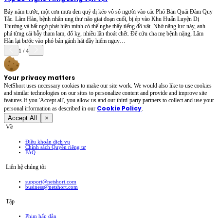
Bảy năm trước, một cơn mưa đen quỷ dị kéo vô số người vào các Phó Bản Quái Đàm Quy
Tắc. Lâm Hàn, bệnh nhân ung thư não giai đoạn cuối, bị ép vào Khu Huấn Luyện Dị
Thường và bất ngờ phát hiện mình có thể nghe thấy tiếng đồ vật. Nhờ năng lực này, anh
phá từng cái bẫy tham lam, đố kỵ, nhiều lần thoát chết. Để cứu cha mẹ bệnh nặng, Lâm
Hàn lại bước vào phó bản gánh hát đầy hiểm nguy…
1
/
4
Your privacy matters
NetShort uses necessary cookies to make our site work. We would also like to use cookies
and similar technologies on our sites to personalize content and provide and improve site
features.If you 'Accept all', you allow us and our third-party partners to collect and use your
Cookie Policy
personal irformation as described in our
.
Accept All
×
Về
Điều khoản dịch vụ
Chính sách Quyền riêng tư
FAQ
Liên hệ chúng tôi
support@netshort.com
business@netshort.com
Tập
Phim hấp dẫn