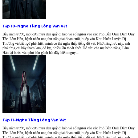
Tập 10
-
Nghe Tiếng Lòng Vạn Vật
Bảy năm trước, một cơn mưa đen quỷ dị kéo vô số người vào các Phó Bản Quái Đàm Quy
Tắc. Lâm Hàn, bệnh nhân ung thư não giai đoạn cuối, bị ép vào Khu Huấn Luyện Dị
Thường và bất ngờ phát hiện mình có thể nghe thấy tiếng đồ vật. Nhờ năng lực này, anh
phá từng cái bẫy tham lam, đố kỵ, nhiều lần thoát chết. Để cứu cha mẹ bệnh nặng, Lâm
Hàn lại bước vào phó bản gánh hát đầy hiểm nguy…
Tập 11
-
Nghe Tiếng Lòng Vạn Vật
Bảy năm trước, một cơn mưa đen quỷ dị kéo vô số người vào các Phó Bản Quái Đàm Quy
Tắc. Lâm Hàn, bệnh nhân ung thư não giai đoạn cuối, bị ép vào Khu Huấn Luyện Dị
Thường và bất ngờ phát hiện mình có thể nghe thấy tiếng đồ vật. Nhờ năng lực này, anh