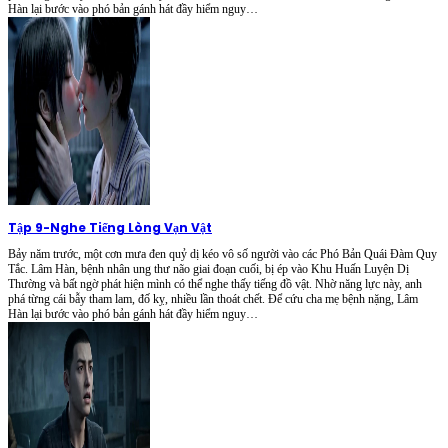
Hàn lại bước vào phó bản gánh hát đầy hiểm nguy…
Tập 9
-
Nghe Tiếng Lòng Vạn Vật
Bảy năm trước, một cơn mưa đen quỷ dị kéo vô số người vào các Phó Bản Quái Đàm Quy
Tắc. Lâm Hàn, bệnh nhân ung thư não giai đoạn cuối, bị ép vào Khu Huấn Luyện Dị
Thường và bất ngờ phát hiện mình có thể nghe thấy tiếng đồ vật. Nhờ năng lực này, anh
phá từng cái bẫy tham lam, đố kỵ, nhiều lần thoát chết. Để cứu cha mẹ bệnh nặng, Lâm
Hàn lại bước vào phó bản gánh hát đầy hiểm nguy…