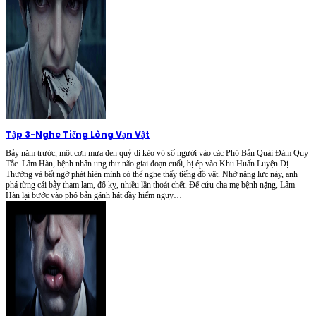
Tập 3
-
Nghe Tiếng Lòng Vạn Vật
Bảy năm trước, một cơn mưa đen quỷ dị kéo vô số người vào các Phó Bản Quái Đàm Quy
Tắc. Lâm Hàn, bệnh nhân ung thư não giai đoạn cuối, bị ép vào Khu Huấn Luyện Dị
Thường và bất ngờ phát hiện mình có thể nghe thấy tiếng đồ vật. Nhờ năng lực này, anh
phá từng cái bẫy tham lam, đố kỵ, nhiều lần thoát chết. Để cứu cha mẹ bệnh nặng, Lâm
Hàn lại bước vào phó bản gánh hát đầy hiểm nguy…