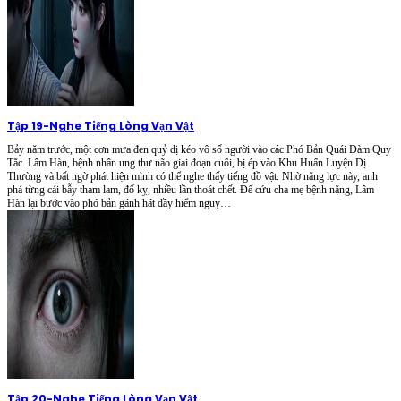
Tập 19
-
Nghe Tiếng Lòng Vạn Vật
Bảy năm trước, một cơn mưa đen quỷ dị kéo vô số người vào các Phó Bản Quái Đàm Quy
Tắc. Lâm Hàn, bệnh nhân ung thư não giai đoạn cuối, bị ép vào Khu Huấn Luyện Dị
Thường và bất ngờ phát hiện mình có thể nghe thấy tiếng đồ vật. Nhờ năng lực này, anh
phá từng cái bẫy tham lam, đố kỵ, nhiều lần thoát chết. Để cứu cha mẹ bệnh nặng, Lâm
Hàn lại bước vào phó bản gánh hát đầy hiểm nguy…
Tập 20
-
Nghe Tiếng Lòng Vạn Vật