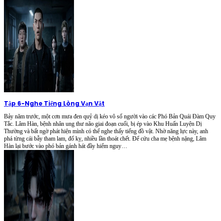
Tập 6
-
Nghe Tiếng Lòng Vạn Vật
Bảy năm trước, một cơn mưa đen quỷ dị kéo vô số người vào các Phó Bản Quái Đàm Quy
Tắc. Lâm Hàn, bệnh nhân ung thư não giai đoạn cuối, bị ép vào Khu Huấn Luyện Dị
Thường và bất ngờ phát hiện mình có thể nghe thấy tiếng đồ vật. Nhờ năng lực này, anh
phá từng cái bẫy tham lam, đố kỵ, nhiều lần thoát chết. Để cứu cha mẹ bệnh nặng, Lâm
Hàn lại bước vào phó bản gánh hát đầy hiểm nguy…