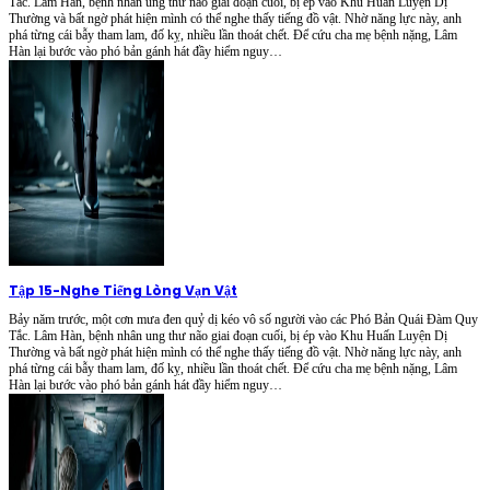
Tắc. Lâm Hàn, bệnh nhân ung thư não giai đoạn cuối, bị ép vào Khu Huấn Luyện Dị
Thường và bất ngờ phát hiện mình có thể nghe thấy tiếng đồ vật. Nhờ năng lực này, anh
phá từng cái bẫy tham lam, đố kỵ, nhiều lần thoát chết. Để cứu cha mẹ bệnh nặng, Lâm
Hàn lại bước vào phó bản gánh hát đầy hiểm nguy…
Tập 15
-
Nghe Tiếng Lòng Vạn Vật
Bảy năm trước, một cơn mưa đen quỷ dị kéo vô số người vào các Phó Bản Quái Đàm Quy
Tắc. Lâm Hàn, bệnh nhân ung thư não giai đoạn cuối, bị ép vào Khu Huấn Luyện Dị
Thường và bất ngờ phát hiện mình có thể nghe thấy tiếng đồ vật. Nhờ năng lực này, anh
phá từng cái bẫy tham lam, đố kỵ, nhiều lần thoát chết. Để cứu cha mẹ bệnh nặng, Lâm
Hàn lại bước vào phó bản gánh hát đầy hiểm nguy…