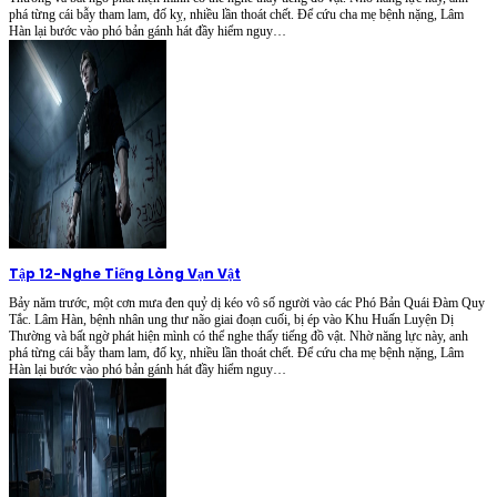
phá từng cái bẫy tham lam, đố kỵ, nhiều lần thoát chết. Để cứu cha mẹ bệnh nặng, Lâm
Hàn lại bước vào phó bản gánh hát đầy hiểm nguy…
Tập 12
-
Nghe Tiếng Lòng Vạn Vật
Bảy năm trước, một cơn mưa đen quỷ dị kéo vô số người vào các Phó Bản Quái Đàm Quy
Tắc. Lâm Hàn, bệnh nhân ung thư não giai đoạn cuối, bị ép vào Khu Huấn Luyện Dị
Thường và bất ngờ phát hiện mình có thể nghe thấy tiếng đồ vật. Nhờ năng lực này, anh
phá từng cái bẫy tham lam, đố kỵ, nhiều lần thoát chết. Để cứu cha mẹ bệnh nặng, Lâm
Hàn lại bước vào phó bản gánh hát đầy hiểm nguy…