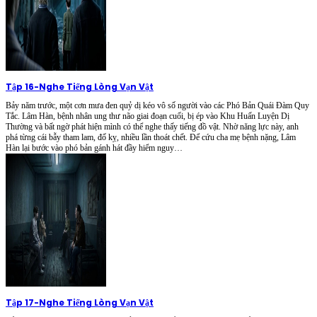
Tập 16
-
Nghe Tiếng Lòng Vạn Vật
Bảy năm trước, một cơn mưa đen quỷ dị kéo vô số người vào các Phó Bản Quái Đàm Quy
Tắc. Lâm Hàn, bệnh nhân ung thư não giai đoạn cuối, bị ép vào Khu Huấn Luyện Dị
Thường và bất ngờ phát hiện mình có thể nghe thấy tiếng đồ vật. Nhờ năng lực này, anh
phá từng cái bẫy tham lam, đố kỵ, nhiều lần thoát chết. Để cứu cha mẹ bệnh nặng, Lâm
Hàn lại bước vào phó bản gánh hát đầy hiểm nguy…
Tập 17
-
Nghe Tiếng Lòng Vạn Vật