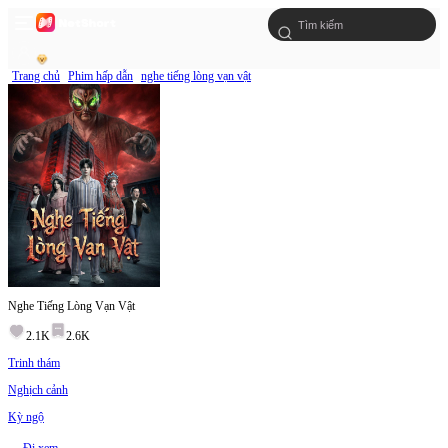
Trang chủ
Phim hấp dẫn
nghe tiếng lòng vạn vật
Nghe Tiếng Lòng Vạn Vật
2.1K
2.6K
Trinh thám
Nghịch cảnh
Kỳ ngộ