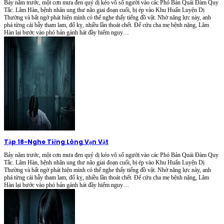
Bảy năm trước, một cơn mưa đen quỷ dị kéo vô số người vào các Phó Bản Quái Đàm Quy
Tắc. Lâm Hàn, bệnh nhân ung thư não giai đoạn cuối, bị ép vào Khu Huấn Luyện Dị
Thường và bất ngờ phát hiện mình có thể nghe thấy tiếng đồ vật. Nhờ năng lực này, anh
phá từng cái bẫy tham lam, đố kỵ, nhiều lần thoát chết. Để cứu cha mẹ bệnh nặng, Lâm
Hàn lại bước vào phó bản gánh hát đầy hiểm nguy…
Tập 18
-
Nghe Tiếng Lòng Vạn Vật
Bảy năm trước, một cơn mưa đen quỷ dị kéo vô số người vào các Phó Bản Quái Đàm Quy
Tắc. Lâm Hàn, bệnh nhân ung thư não giai đoạn cuối, bị ép vào Khu Huấn Luyện Dị
Thường và bất ngờ phát hiện mình có thể nghe thấy tiếng đồ vật. Nhờ năng lực này, anh
phá từng cái bẫy tham lam, đố kỵ, nhiều lần thoát chết. Để cứu cha mẹ bệnh nặng, Lâm
Hàn lại bước vào phó bản gánh hát đầy hiểm nguy…