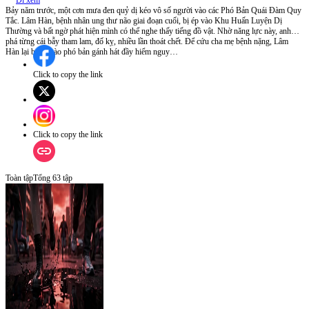
Đi xem
Bảy năm trước, một cơn mưa đen quỷ dị kéo vô số người vào các Phó Bản Quái Đàm Quy
Tắc. Lâm Hàn, bệnh nhân ung thư não giai đoạn cuối, bị ép vào Khu Huấn Luyện Dị
Thường và bất ngờ phát hiện mình có thể nghe thấy tiếng đồ vật. Nhờ năng lực này, anh
phá từng cái bẫy tham lam, đố kỵ, nhiều lần thoát chết. Để cứu cha mẹ bệnh nặng, Lâm
Hàn lại bước vào phó bản gánh hát đầy hiểm nguy…
Click to copy the link
Click to copy the link
Toàn tập
Tổng
63
tập