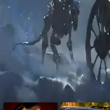
mất. Nữ chính bắt đầu một cuộc sống mới.
Click to copy the link
Click to copy the link
1 - 30
31 -48
Toàn tập
1
2
3
4
5
6
7
8
9
10
11
12
13
14
15
16
17
18
19
20
21
22
23
31
32
33
34
35
36
37
38
39
40
41
42
43
44
45
Đề xuất cho bạn