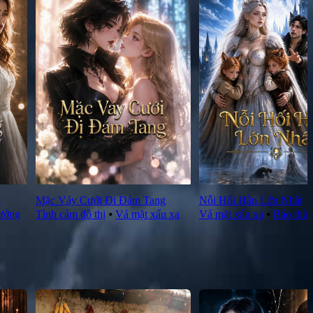
y
Mặc Váy Cưới Đi Đám Tang
Nỗi Hối Hận Lớn Nhất
rưởng
Tình cảm đô thị
⦁
Vả mặt xấu xa
Vả mặt xấu xa
⦁
Báo thù