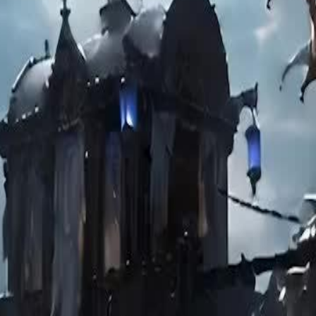
i Địa Ngục Thần. Cô chữa lành người
iành lại người vợ, cuối cùng biến