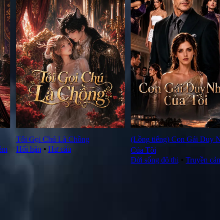
Tôi Gọi Chú Là Chồng
(Lồng tiếng) Con Gái Duy 
đêm
Hối hận
⦁
Hư cấu
Của Tôi
Đời sống đô thị
⦁
Truyền cả