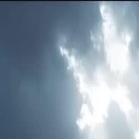
Trang chủ
Tiếng Việt
English
繁體中文
日本語
한국어
Español
แบบไท
Italiano
Deutsch
Français
Türkçe
Melayu
عربي
Tiến
Trang chủ
Phim bộ
tình muộn màng Tập 48