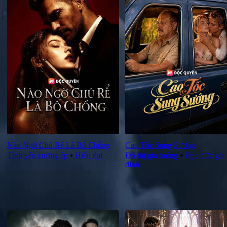
Nào Ngờ Chú Rể Là Bố Chồng
Cao Tốc Sung Sướng
Tình yêu cưỡng ép
⦁
Hiện đại
Đô thị giả tưởng
⦁
Đạo đức gia
đình
Đề xuất mới nhất