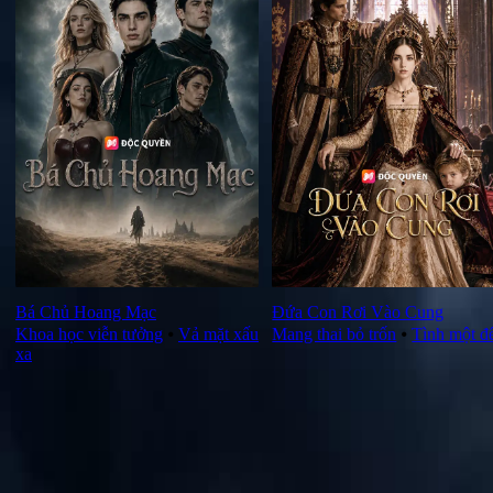
Bá Chủ Hoang Mạc
Đứa Con Rơi Vào Cung
Khoa học viễn tưởng
⦁
Vả mặt xấu
Mang thai bỏ trốn
⦁
Tình một 
xa
Đánh giá tập này.
Xem thêm