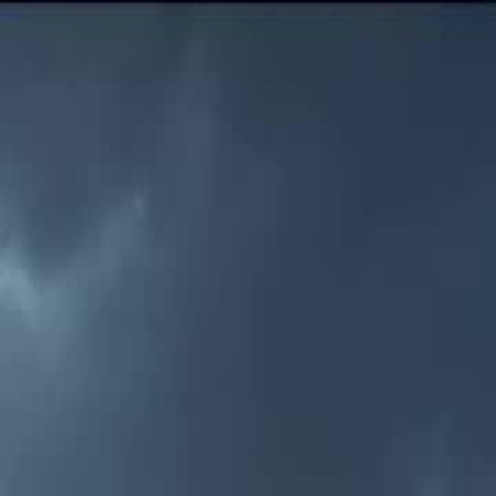
Sau khi đăng nhập, mở ra hành trình dành
riêng cho bạn
Đăng nhập