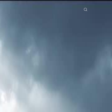
Phim bộ
Tải xuống
Thông tin
ย
Bahasa Indonesia
Português
简体中文
g Việt
हिंदी