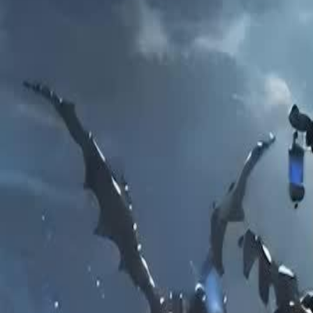
Mở khóa tập này
Tình Muộn Màng
Tập
48
9.4K
85.5K
Vả mặt xấu xa
Báo thù
Níu kéo vợ
Tình Muộn Màng
Cynthia vạch trần lời dối trá của Chiến Thần rồi kết hôn với con tra
tình đích thực và tìm thấy hạnh phúc. Aethon đầy hối hận không thể g