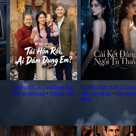
Tái Hôn Rồi, Ai Dám Đụng Em?
Cái Kết Đắng Ngồi Tù Tha
Tình yêu thôn quê
⦁
Nghịch cảnh
Tình cảm đô thị
⦁
Nữ sinh t
thành