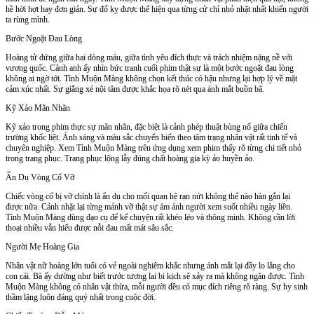
hề hời hợt hay đơn giản. Sự đố kỵ được thể hiện qua từng cử chỉ nhỏ nhặt nhất khiến người
ta rùng mình.
Bước Ngoặt Đau Lòng
Hoàng tử đứng giữa hai dòng máu, giữa tình yêu đích thực và trách nhiệm nặng nề với
vương quốc. Cảnh anh ấy nhìn bức tranh cuối phim thật sự là một bước ngoặt đau lòng
không ai ngờ tới. Tình Muộn Màng không chọn kết thúc có hậu nhưng lại hợp lý về mặt
cảm xúc nhất. Sự giằng xé nội tâm được khắc họa rõ nét qua ánh mắt buồn bã.
Kỹ Xảo Mãn Nhãn
Kỹ xảo trong phim thực sự mãn nhãn, đặc biệt là cảnh phép thuật bùng nổ giữa chiến
trường khốc liệt. Ánh sáng và màu sắc chuyển biến theo tâm trạng nhân vật rất tinh tế và
chuyên nghiệp. Xem Tình Muộn Màng trên ứng dụng xem phim thấy rõ từng chi tiết nhỏ
trong trang phục. Trang phục lộng lẫy đúng chất hoàng gia kỳ ảo huyền ảo.
Ẩn Dụ Vòng Cổ Vỡ
Chiếc vòng cổ bị vỡ chính là ẩn dụ cho mối quan hệ rạn nứt không thể nào hàn gắn lại
được nữa. Cảnh nhặt lại từng mảnh vỡ thật sự ám ảnh người xem suốt nhiều ngày liền.
Tình Muộn Màng dùng đạo cụ để kể chuyện rất khéo léo và thông minh. Không cần lời
thoại nhiều vẫn hiểu được nỗi đau mất mát sâu sắc.
Người Mẹ Hoàng Gia
Nhân vật nữ hoàng lớn tuổi có vẻ ngoài nghiêm khắc nhưng ánh mắt lại đầy lo lắng cho
con cái. Bà ấy dường như biết trước tương lai bi kịch sẽ xảy ra mà không ngăn được. Tình
Muộn Màng không có nhân vật thừa, mỗi người đều có mục đích riêng rõ ràng. Sự hy sinh
thầm lặng luôn đáng quý nhất trong cuộc đời.