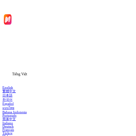
Trang chủ
Phim bộ
Tải xuống
Thông tin
Tiếng Việt
English
繁體中文
日本語
한국어
Español
แบบไทย
Bahasa Indonesia
Português
简体中文
Italiano
Deutsch
Français
Türkçe