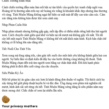
Chiến Trường Đẫm Máu
Cảnh chiến trường đẫm máu làm nổi bật sự tàn khốc của quyền lực tranh chấp ngôi vua.
Hoàng tử bị thương nằm trên tay nữ hoàng tóc trắng là khoảnh khắc đẹp nhưng đau thương
vô cùng. Tình Muộn Màng không ngại thể hiện sự mất mát để đẩy cao trào cảm xúc. Cảm
xúc dâng trào không kìm được khi xem cảnh này.
Nhịp Phim Cuốn Hút
Nhịp phim nhanh nhưng không gấp gáp, mỗi tập đều có điểm nhấn riêng biệt thu hút người
xem. Cách chuyển cảnh giữa quá khứ và hiện tại rất mượt mà không gây rối mắt. Tôi đã
cày hết một mạch Tình Muộn Màng vì không thể rời mắt khỏi màn hình. Kịch bản chặt chẽ
không có lỗ hổng lớn nào đáng tiếc.
Tiếc Nuối Cho Tình Yêu
Xem xong mà lòng nặng trĩu, cảm giác tiếc nuối cho một tình yêu không thành giữa hai con
người. Sự hiểu lầm và định kiến đã đẩy họ vào bước đường cùng không lối thoát. Tình
Muộn Màng chạm đến trái tim người xem bằng sự chân thật nhất. Đôi khi hạnh phúc
không phải là đích đến cuối cùng của câu chuyện.
Siêu Phẩm Kỳ Ảo
Một bộ phim kỳ ảo giàu cảm xúc hơn là hành động đơn thuần vô nghĩa. Tôi thích cách họ
xây dựng thế giới phép thuật huyền bí và độc đáo. Ứng dụng xem phim trải nghiệm rất
mượt, hình ảnh sắc nét từng chi tiết. Tình Muộn Màng xứng đáng là siêu phẩm năm nay
được mong chờ. Chắc chắn sẽ xem lại nhiều lần nữa.
Your privacy matters