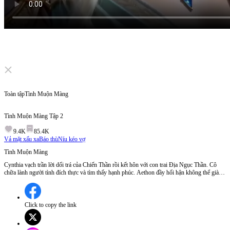
Click to unmute
Toàn tập
Tình Muộn Màng
Tình Muộn Màng
Tập
2
9.4K
85.4K
Vả mặt xấu xa
Báo thù
Níu kéo vợ
Tình Muộn Màng
Cynthia vạch trần lời dối trá của Chiến Thần rồi kết hôn với con trai Địa Ngục Thần. Cô
chữa lành người tình đích thực và tìm thấy hạnh phúc. Aethon đầy hối hận không thể giành
lại người vợ, cuối cùng biến mất. Nữ chính bắt đầu một cuộc sống mới.
Click to copy the link