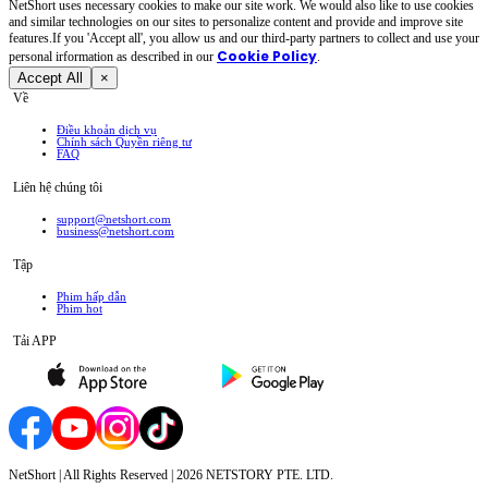
NetShort uses necessary cookies to make our site work. We would also like to use cookies
and similar technologies on our sites to personalize content and provide and improve site
features.If you 'Accept all', you allow us and our third-party partners to collect and use your
Cookie Policy
personal irformation as described in our
.
Accept All
×
Về
Điều khoản dịch vụ
Chính sách Quyền riêng tư
FAQ
Liên hệ chúng tôi
support@netshort.com
business@netshort.com
Tập
Phim hấp dẫn
Phim hot
Tải APP
NetShort | All Rights Reserved |
2026
NETSTORY PTE. LTD.