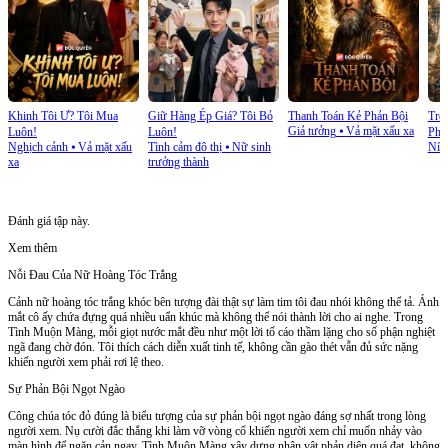
Khinh Tôi Ư? Tôi Mua
Giữ Hàng Ép Giá? Tôi Bỏ
Thanh Toán Kẻ Phản Bội
Trở
Giả tưởng
⦁
Vả mặt xấu xa
Luôn!
Luôn!
Phủ
Nghịch cảnh
⦁
Vả mặt xấu
Tình cảm đô thị
⦁
Nữ sinh
Níu
xa
trưởng thành
Đánh giá tập này.
Xem thêm
Nỗi Đau Của Nữ Hoàng Tóc Trắng
Cảnh nữ hoàng tóc trắng khóc bên tượng đài thật sự làm tim tôi đau nhói không thể tả. Ánh
mắt cô ấy chứa đựng quá nhiều uẩn khúc mà không thể nói thành lời cho ai nghe. Trong
Tình Muộn Màng, mỗi giọt nước mắt đều như một lời tố cáo thầm lặng cho số phận nghiệt
ngã đang chờ đón. Tôi thích cách diễn xuất tinh tế, không cần gào thét vẫn đủ sức nặng
khiến người xem phải rơi lệ theo.
Sự Phản Bội Ngọt Ngào
Công chúa tóc đỏ đúng là biểu tượng của sự phản bội ngọt ngào đáng sợ nhất trong lòng
người xem. Nụ cười đắc thắng khi làm vỡ vòng cổ khiến người xem chỉ muốn nhảy vào
màn hình để ngăn cản ngay. Tình Muộn Màng xây dựng nhân vật phản diện quá đạt, không