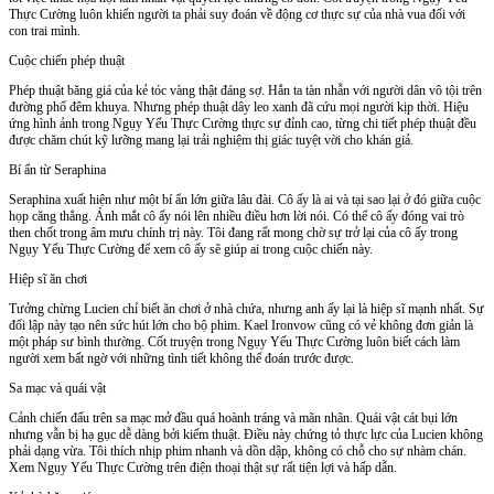
Thực Cường luôn khiến người ta phải suy đoán về động cơ thực sự của nhà vua đối với
con trai mình.
Cuộc chiến phép thuật
Phép thuật băng giá của kẻ tóc vàng thật đáng sợ. Hắn ta tàn nhẫn với người dân vô tội trên
đường phố đêm khuya. Nhưng phép thuật dây leo xanh đã cứu mọi người kịp thời. Hiệu
ứng hình ảnh trong Ngụy Yếu Thực Cường thực sự đỉnh cao, từng chi tiết phép thuật đều
được chăm chút kỹ lưỡng mang lại trải nghiệm thị giác tuyệt vời cho khán giả.
Bí ẩn từ Seraphina
Seraphina xuất hiện như một bí ẩn lớn giữa lâu đài. Cô ấy là ai và tại sao lại ở đó giữa cuộc
họp căng thẳng. Ánh mắt cô ấy nói lên nhiều điều hơn lời nói. Có thể cô ấy đóng vai trò
then chốt trong âm mưu chính trị này. Tôi đang rất mong chờ sự trở lại của cô ấy trong
Ngụy Yếu Thực Cường để xem cô ấy sẽ giúp ai trong cuộc chiến này.
Hiệp sĩ ăn chơi
Tưởng chừng Lucien chỉ biết ăn chơi ở nhà chứa, nhưng anh ấy lại là hiệp sĩ mạnh nhất. Sự
đối lập này tạo nên sức hút lớn cho bộ phim. Kael Ironvow cũng có vẻ không đơn giản là
một pháp sư bình thường. Cốt truyện trong Ngụy Yếu Thực Cường luôn biết cách làm
người xem bất ngờ với những tình tiết không thể đoán trước được.
Sa mạc và quái vật
Cảnh chiến đấu trên sa mạc mở đầu quá hoành tráng và mãn nhãn. Quái vật cát bụi lớn
nhưng vẫn bị hạ gục dễ dàng bởi kiếm thuật. Điều này chứng tỏ thực lực của Lucien không
phải dạng vừa. Tôi thích nhịp phim nhanh và dồn dập, không có chỗ cho sự nhàm chán.
Xem Ngụy Yếu Thực Cường trên điện thoại thật sự rất tiện lợi và hấp dẫn.