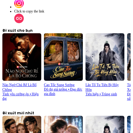
Click to copy the link
Đề xuất cho bạn
Nào Ngờ Chú Rể Là Bố
Cao Tốc Sung Sướng
Lão Tổ Tu Tiên Bị Hủy
Tiê
Đô thị giả tưởng
⦁
Đạo đức
Chồng
Hôn
Xem
gia đình
Tình yêu cưỡng ép
⦁
Hiện
Tiên hiệp
⦁
Trùng sinh
Đô t
đại
xấu
Đề xuất mới nhất