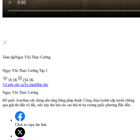
Click to unmute
Toàn tập
Ngụy Yếu Thực Cường
Ngụy Yếu Thực Cường
Tập
1
16.1K
254.5K
Vả mặt xấu xa
Ẩn danh
Báo thù
Ngụy Yếu Thực Cường
Đế quốc Aurelian xây dựng nền tảng bằng pháp thuật. Công chúa Isolde sắp tuyển chồng
qua giải thi đấu võ đài, việc này thu hút các cao thủ từ ba vương quốc phương Bắc đến
thách đấu. Khi pháp sư phương Bắc hoành hành trên phố, một pháp thuật cao cấp huyền bí
đã hạ gục hắn chỉ trong một nhịp. Kael – Pháp sư trưởng của vương quốc – tiến hành điều
tra giới quý tộc, và vô cùng kinh ngạc khi khám phá ra người mạnh mẽ thực sự chính là
Lucien, kẻ bị mọi người khinh rẻ.
Click to copy the link