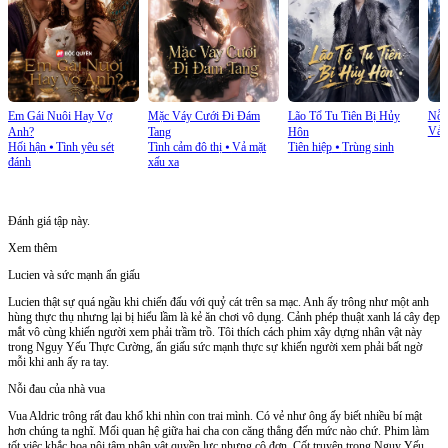
Em Gái Nuôi Hay Vợ
Mặc Váy Cưới Đi Đám
Lão Tổ Tu Tiên Bị Hủy
Nỗi
Vả 
Anh?
Tang
Hôn
Hối hận
⦁
Tình yêu sét
Tình cảm đô thị
⦁
Vả mặt
Tiên hiệp
⦁
Trùng sinh
đánh
xấu xa
Đánh giá tập này.
Xem thêm
Lucien và sức mạnh ẩn giấu
Lucien thật sự quá ngầu khi chiến đấu với quỷ cát trên sa mạc. Anh ấy trông như một anh
hùng thực thụ nhưng lại bị hiểu lầm là kẻ ăn chơi vô dụng. Cảnh phép thuật xanh lá cây đẹp
mắt vô cùng khiến người xem phải trầm trồ. Tôi thích cách phim xây dựng nhân vật này
trong Ngụy Yếu Thực Cường, ẩn giấu sức mạnh thực sự khiến người xem phải bất ngờ
mỗi khi anh ấy ra tay.
Nỗi đau của nhà vua
Vua Aldric trông rất đau khổ khi nhìn con trai mình. Có vẻ như ông ấy biết nhiều bí mật
hơn chúng ta nghĩ. Mối quan hệ giữa hai cha con căng thẳng đến mức nào chứ. Phim làm
tốt việc khắc họa nội tâm nhân vật quyền lực nhưng cô đơn. Cốt truyện trong Ngụy Yếu