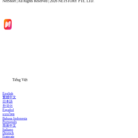
NetShort | All Rights Reserved |
2026
NETSTORY PTE. LTD.
Trang chủ
Phim bộ
Tải xuống
Thông tin
Tiếng Việt
English
繁體中文
日本語
한국어
Español
แบบไทย
Bahasa Indonesia
Português
简体中文
Italiano
Deutsch
Français