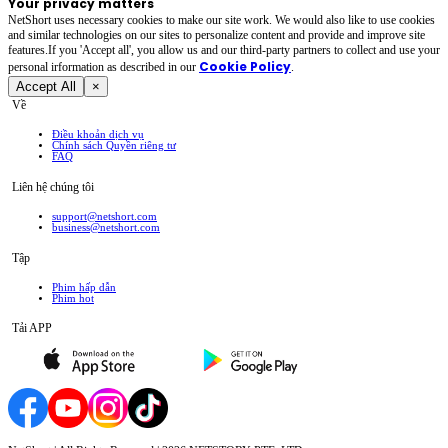
Your privacy matters
NetShort uses necessary cookies to make our site work. We would also like to use cookies
and similar technologies on our sites to personalize content and provide and improve site
features.If you 'Accept all', you allow us and our third-party partners to collect and use your
Cookie Policy
personal irformation as described in our
.
Accept All
×
Về
Điều khoản dịch vụ
Chính sách Quyền riêng tư
FAQ
Liên hệ chúng tôi
support@netshort.com
business@netshort.com
Tập
Phim hấp dẫn
Phim hot
Tải APP