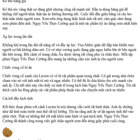
Kẻ thù băng giá
Kẻ thù tóc vàng thật sự đáng ghét nhưng cũng rất mạnh mẽ. Hắn ta dùng băng giá để
khống chế người khác thật tàn ác không thương tiếc. Cuộc đối đầu giữa băng và cây leo
thật mãn nhãn người xem. Xem trên ứng dụng thấy hình ảnh rất nét, cảm giác như đang
xem phim điện ảnh. Ngụy Yếu Thực Cường quả là một tác phẩm kỳ ảo đáng xem nhất hiện
nay.
Áp lực trong lâu đài
Không khí trong lâu đài rất nặng nề và đầy áp lực. Vua Aldric giận dữ đập bàn khiến mọi
người sợ hãi không dám nói. Có vẻ như vương quốc đang gặp nguy hiểm lớn từ bên ngoài
lẫn bên trong. Bối cảnh cổ trang châu Âu được dựng rất công phu và chân thực. Mỗi tập
phim Ngụy Yếu Thực Cường đều mang lại những cảm xúc mới lạ cho người xem.
Chiếc vòng cổ bí ẩn
Chiếc vòng cổ xanh của Lucien có vẻ là vật phẩm quan trọng nhất. Cô gái trong nhà chứa
chạm vào nó với ánh mắt tò mò và ngạc nhiên. Có thể đó là chìa khóa cho sức mạnh của
anh ấy. Chi tiết nhỏ này cho thấy sự tinh tế trong kịch bản Ngụy Yếu Thực Cường. Tôi rất
thích cách họ lồng ghép các vật phẩm phép thuật vào câu chuyện một cách tự nhiên.
Cái kết đầy kịch tính
Kết thúc đoạn phim với cảnh Lucien bị trói nhưng vẫn cười rất bình thản. Anh ấy dường
như đã tính toán trước mọi thứ rất kỹ lưỡng. Tôi tin rằng anh ấy sẽ lật ngược tình thế vào
phút chót. Thật sự không thể rời mắt khỏi màn hình vì quá kịch tính. Ngụy Yếu Thực
Cường đã thành công trong việc giữ chân người xem đến từng giây phút cuối cùng.