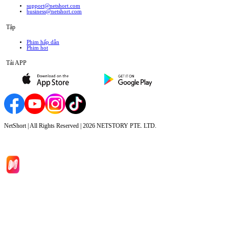
support@netshort.com
business@netshort.com
Tập
Phim hấp dẫn
Phim hot
Tải APP
NetShort | All Rights Reserved |
2026
NETSTORY PTE. LTD.
Trang chủ
Phim bộ
Tải xuống