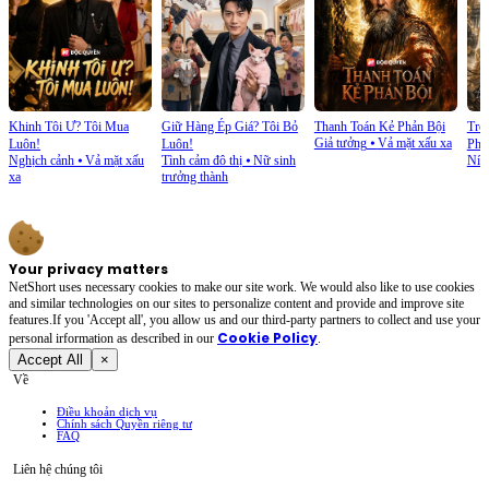
Khinh Tôi Ư? Tôi Mua
Giữ Hàng Ép Giá? Tôi Bỏ
Thanh Toán Kẻ Phản Bội
Trở
Giả tưởng
⦁
Vả mặt xấu xa
Luôn!
Luôn!
Phủ
Nghịch cảnh
⦁
Vả mặt xấu
Tình cảm đô thị
⦁
Nữ sinh
Níu
xa
trưởng thành
Your privacy matters
NetShort uses necessary cookies to make our site work. We would also like to use cookies
and similar technologies on our sites to personalize content and provide and improve site
features.If you 'Accept all', you allow us and our third-party partners to collect and use your
Cookie Policy
personal irformation as described in our
.
Accept All
×
Về
Điều khoản dịch vụ
Chính sách Quyền riêng tư
FAQ
Liên hệ chúng tôi