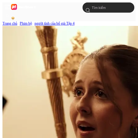
Trang chủ
Phim bộ
người tình của bố già Tập 4