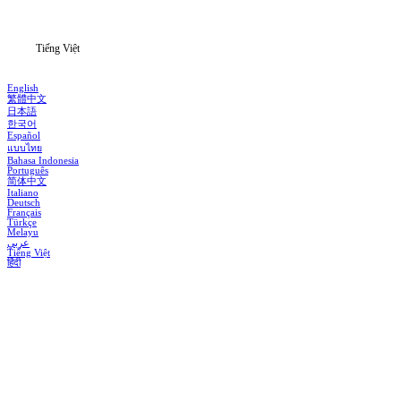
Thông tin
Tiếng Việt
English
繁體中文
日本語
한국어
Español
แบบไทย
Bahasa Indonesia
Português
简体中文
Italiano
Deutsch
Français
Türkçe
Melayu
عربي
Tiếng Việt
हिंदी