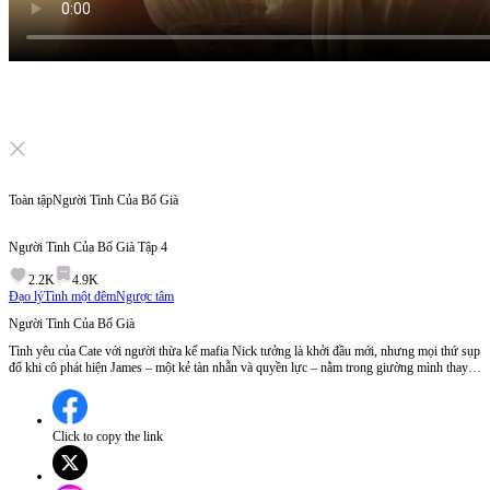
Click to unmute
Toàn tập
Người Tình Của Bố Già
Người Tình Của Bố Già
Tập
4
2.2K
4.9K
Đạo lý
Tình một đêm
Ngược tâm
Người Tình Của Bố Già
Tình yêu của Cate với người thừa kế mafia Nick tưởng là khởi đầu mới, nhưng mọi thứ sụp
đổ khi cô phát hiện James – một kẻ tàn nhẫn và quyền lực – nằm trong giường mình thay vì
Nick. Chỉ sau một đêm, thế giới cô tan vỡ. Sự thật cay đắng ập đến: Cate đã ngủ với người
đàn ông thống trị thế giới ngầm... cũng chính là cha của bạn trai cô!
Click to copy the link