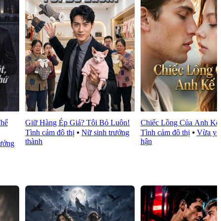
Thể
Giữ Hàng Ép Giá? Tôi Bỏ Luôn!
Chiếc Lồng Của Anh Kế
Tình cảm đô thị
⦁
Nữ sinh trưởng
Tình cảm đô thị
⦁
Vừa yê
thành
hận
rưởng