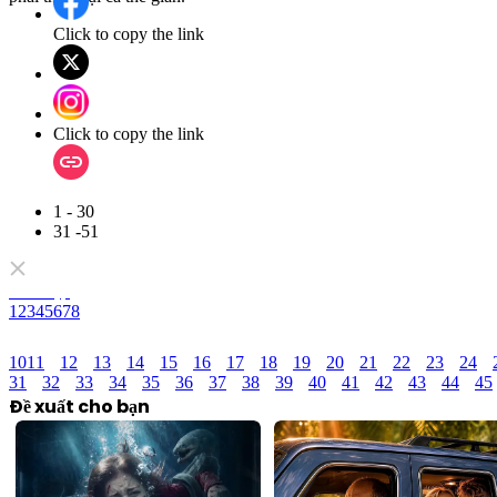
Click to copy the link
Click to copy the link
1 - 30
31 -51
Toàn tập
1
2
3
4
5
6
7
8
10
11
12
13
14
15
16
17
18
19
20
21
22
23
24
31
32
33
34
35
36
37
38
39
40
41
42
43
44
45
Đề xuất cho bạn