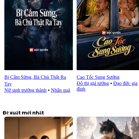
Bị Cắm Sừng, Bà Chủ Thật Ra
Cao Tốc Sung Sướng
Đô thị giả tưởng
⦁
Đạo đức gia
Tay
đình
Nữ sinh trưởng thành
⦁
Nhân quả
Đề xuất mới nhất