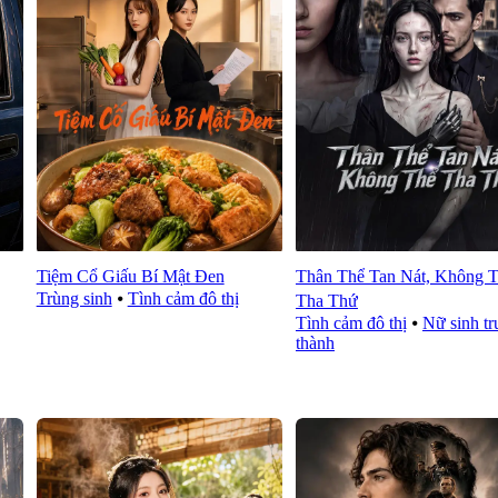
Tiệm Cổ Giấu Bí Mật Đen
Thân Thể Tan Nát, Không 
Trùng sinh
⦁
Tình cảm đô thị
Tha Thứ
Tình cảm đô thị
⦁
Nữ sinh t
thành