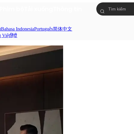
Phim bộ
Tải xuống
Thông tin
ย
Bahasa Indonesia
Português
简体中文
g Việt
हिंदी