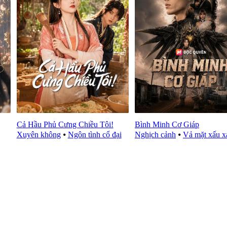
Cả Hầu Phủ Cưng Chiều Tôi!
Bình Minh Cơ Giáp
Xuyên không
⦁
Ngôn tình cổ đại
Nghịch cảnh
⦁
Vả mặt xấu x