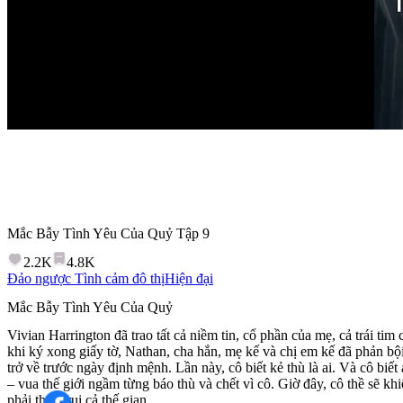
Mắc Bẫy Tình Yêu Của Quỷ
Tập
9
2.2K
4.8K
Đảo ngược
Tình cảm đô thị
Hiện đại
Mắc Bẫy Tình Yêu Của Quỷ
Vivian Harrington đã trao tất cả niềm tin, cổ phần của mẹ, cả trái ti
khi ký xong giấy tờ, Nathan, cha hắn, mẹ kế và chị em kế đã phản bội 
trở về trước ngày định mệnh. Lần này, cô biết kẻ thù là ai. Và cô biết
– vua thế giới ngầm từng báo thù và chết vì cô. Giờ đây, cô thề sẽ khi
phải thiêu rụi cả thế gian.