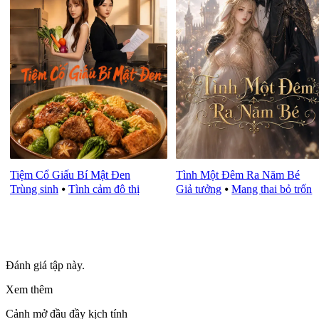
Tiệm Cổ Giấu Bí Mật Đen
Tình Một Đêm Ra Năm Bé
Trùng sinh
⦁
Tình cảm đô thị
Giả tưởng
⦁
Mang thai bỏ trốn
Đánh giá tập này.
Xem thêm
Cảnh mở đầu đầy kịch tính