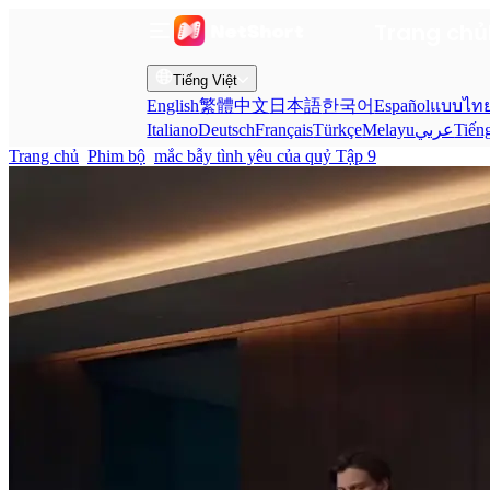
Trang chủ
Tiếng Việt
English
繁體中文
日本語
한국어
Español
แบบไท
Italiano
Deutsch
Français
Türkçe
Melayu
عربي
Tiến
Trang chủ
Phim bộ
mắc bẫy tình yêu của quỷ Tập 9