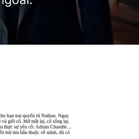
m cho bạn trai quyến rũ Nathan. Ngay
và giết cô. Mở mắt lại, cô sống lại,
 ai thực sự yêu cô: Adrian Chandler
ến trái tim hắn thuộc về mình, dù có