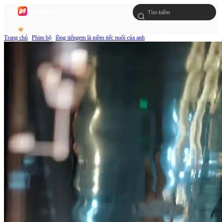
Trang chủ
Phim bộ
lồng tiếngem là niềm tiếc nuối của anh