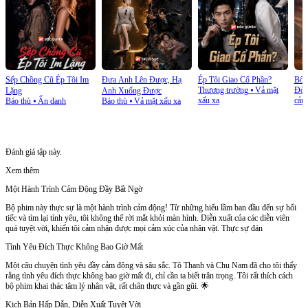
Sếp Chồng Cũ Ép Tôi Im
Đưa Anh Lên Được, Hạ
Ép Tôi Giao Cổ Phần?
Bố 
Thương trường
⦁
Vả mặt
Đời 
Lặng
Anh Xuống Được
xấu xa
cản
Báo thù
⦁
Ẩn danh
Báo thù
⦁
Vả mặt xấu xa
Đánh giá tập này.
Xem thêm
Một Hành Trình Cảm Động Đầy Bất Ngờ
Bộ phim này thực sự là một hành trình cảm động! Từ những hiểu lầm ban đầu đến sự hối
tiếc và tìm lại tình yêu, tôi không thể rời mắt khỏi màn hình. Diễn xuất của các diễn viên
quá tuyệt vời, khiến tôi cảm nhận được mọi cảm xúc của nhân vật. Thực sự đán
Tình Yêu Đích Thực Không Bao Giờ Mất
Một câu chuyện tình yêu đầy cảm động và sâu sắc. Tô Thanh và Chu Nam đã cho tôi thấy
rằng tình yêu đích thực không bao giờ mất đi, chỉ cần ta biết trân trọng. Tôi rất thích cách
bộ phim khai thác tâm lý nhân vật, rất chân thực và gần gũi. 🌟
Kịch Bản Hấp Dẫn, Diễn Xuất Tuyệt Vời