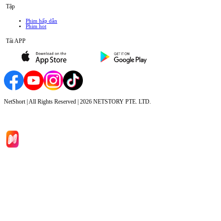
Tập
Phim hấp dẫn
Phim hot
Tải APP
NetShort | All Rights Reserved |
2026
NETSTORY PTE. LTD.
Trang chủ
Phim bộ
Tải xuống
Thông tin