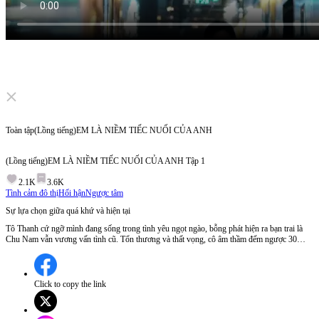
Click to unmute
Toàn tập
(Lồng tiếng)EM LÀ NIỀM TIẾC NUỐI CỦA ANH
(Lồng tiếng)EM LÀ NIỀM TIẾC NUỐI CỦA ANH
Tập
1
2.1K
3.6K
Tình cảm đô thị
Hối hận
Ngược tâm
Sự lựa chọn giữa quá khứ và hiện tại
Tô Thanh cứ ngỡ mình đang sống trong tình yêu ngọt ngào, bỗng phát hiện ra bạn trai là
Chu Nam vẫn vương vấn tình cũ. Tổn thương và thất vọng, cô âm thầm đếm ngược 30
ngày rồi ra đi không lời từ biệt. Khi nhận ra Tô Thanh là người quan trọng nhất của mình,
Chu Nam mới bắt đầu hành trình tìm lại tình yêu đã đánh mất. Tập 1:Tô Thanh phát hiện ra
mình chỉ là người thay thế cho Mai Loan - tình đầu của Chu Nam, khi cô này trở về nước.
Đau lòng và thất vọng, Tô Thanh quyết định rời đi để du học ở Pháp, bỏ lại mối tình 3 năm
Click to copy the link
phía sau.Liệu Chu Nam có kịp nhận ra tình cảm thật sự của mình dành cho Tô Thanh trước
khi cô ấy rời đi?