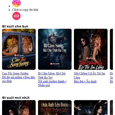
Click to copy the link
Đề xuất cho bạn
Cao Tốc Sung Sướng
Bị Cắm Sừng, Bà Chủ
Sếp Chồng Cũ Ép Tôi Im
Đưa
Đô thị giả tưởng
⦁
Đạo đức
Thật Ra Tay
Lặng
Anh
gia đình
Nữ sinh trưởng thành
⦁
Báo thù
⦁
Ẩn danh
Báo
Nhân quả
Đề xuất mới nhất