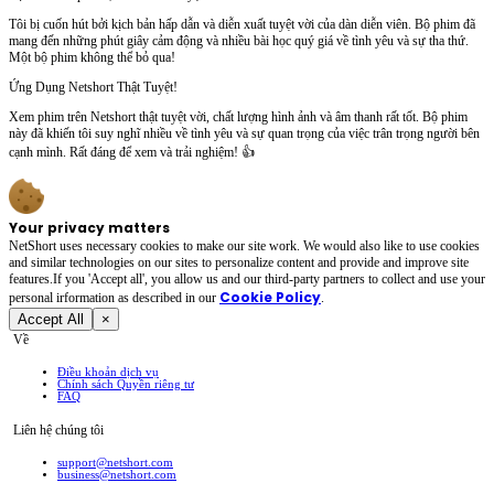
Tôi bị cuốn hút bởi kịch bản hấp dẫn và diễn xuất tuyệt vời của dàn diễn viên. Bộ phim đã
mang đến những phút giây cảm động và nhiều bài học quý giá về tình yêu và sự tha thứ.
Một bộ phim không thể bỏ qua!
Ứng Dụng Netshort Thật Tuyệt!
Xem phim trên Netshort thật tuyệt vời, chất lượng hình ảnh và âm thanh rất tốt. Bộ phim
này đã khiến tôi suy nghĩ nhiều về tình yêu và sự quan trọng của việc trân trọng người bên
cạnh mình. Rất đáng để xem và trải nghiệm! 👍
Your privacy matters
NetShort uses necessary cookies to make our site work. We would also like to use cookies
and similar technologies on our sites to personalize content and provide and improve site
features.If you 'Accept all', you allow us and our third-party partners to collect and use your
Cookie Policy
personal irformation as described in our
.
Accept All
×
Về
Điều khoản dịch vụ
Chính sách Quyền riêng tư
FAQ
Liên hệ chúng tôi
support@netshort.com
business@netshort.com