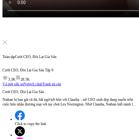
Click to unmute
Toàn tập
Cưới CEO, Đòi Lại Gia Sản
Cưới CEO, Đòi Lại Gia Sản
Tập
9
3.3K
28.5K
Vả mặt xấu xa
Nghịch cảnh
Tranh tài sản
Cưới CEO, Đòi Lại Gia Sản
Nathan bị bạn gái cũ đá, bất ngờ kết hôn với Claudia – nữ CEO xinh đẹp đang muốn trốn
cuộc hôn nhân thương mại với tay chơi Lex Norrington. Nhờ Claudia, Nathan biết mình là
người thừa kế thất lạc của tập đoàn Norrington. Bước vào cuộc chiến tranh giành tài sản,
Nathan gây sốc thế giới khi lộ diện là Cipher – thiên tài AI, đồng thời vạch trần quá khước
bị đánh cắp của chính mình.
Click to copy the link