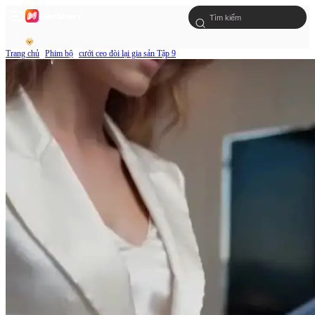
Trang chủ
Phim bộ
cưới ceo đòi lại gia sản Tập 9