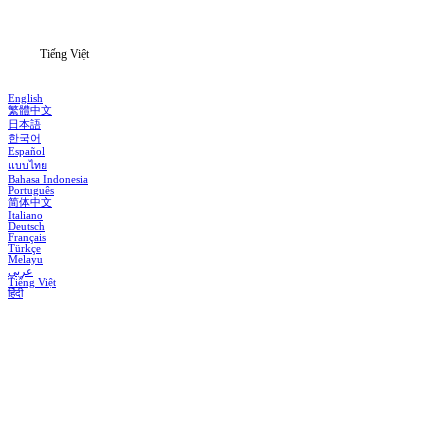
Thông tin
Tiếng Việt
English
繁體中文
日本語
한국어
Español
แบบไทย
Bahasa Indonesia
Português
简体中文
Italiano
Deutsch
Français
Türkçe
Melayu
عربي
Tiếng Việt
हिंदी