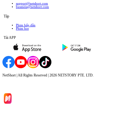
support@netshort.com
business@netshort.com
Tập
Phim hấp dẫn
Phim hot
Tải APP
NetShort | All Rights Reserved |
2026
NETSTORY PTE. LTD.
Trang chủ
Phim bộ
Tải xuống