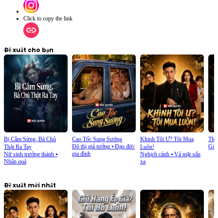
Click to copy the link
Đề xuất cho bạn
Bị Cắm Sừng, Bà Chủ
Cao Tốc Sung Sướng
Khinh Tôi Ư? Tôi Mua
Tha
Đô thị giả tưởng
⦁
Đạo đức
Giả
Thật Ra Tay
Luôn!
gia đình
Nữ sinh trưởng thành
⦁
Nghịch cảnh
⦁
Vả mặt xấu
Nhân quả
xa
Đề xuất mới nhất