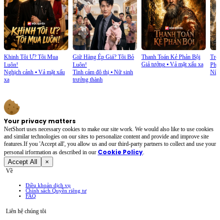
Khinh Tôi Ư? Tôi Mua
Giữ Hàng Ép Giá? Tôi Bỏ
Thanh Toán Kẻ Phản Bội
Trở
Giả tưởng
⦁
Vả mặt xấu xa
Luôn!
Luôn!
Phủ
Nghịch cảnh
⦁
Vả mặt xấu
Tình cảm đô thị
⦁
Nữ sinh
Níu
xa
trưởng thành
Your privacy matters
NetShort uses necessary cookies to make our site work. We would also like to use cookies
and similar technologies on our sites to personalize content and provide and improve site
features.If you 'Accept all', you allow us and our third-party partners to collect and use your
Cookie Policy
personal irformation as described in our
.
Accept All
×
Về
Điều khoản dịch vụ
Chính sách Quyền riêng tư
FAQ
Liên hệ chúng tôi