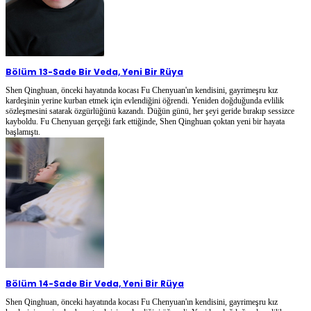
Bölüm 13
-
Sade Bir Veda, Yeni Bir Rüya
Shen Qinghuan, önceki hayatında kocası Fu Chenyuan'ın kendisini, gayrimeşru kız
kardeşinin yerine kurban etmek için evlendiğini öğrendi. Yeniden doğduğunda evlilik
sözleşmesini satarak özgürlüğünü kazandı. Düğün günü, her şeyi geride bırakıp sessizce
kayboldu. Fu Chenyuan gerçeği fark ettiğinde, Shen Qinghuan çoktan yeni bir hayata
başlamıştı.
Bölüm 14
-
Sade Bir Veda, Yeni Bir Rüya
Shen Qinghuan, önceki hayatında kocası Fu Chenyuan'ın kendisini, gayrimeşru kız