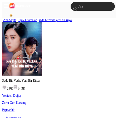
Ana Sayfa
Epik Dramalar
sade bir veda yeni bir rüya
Sade Bir Veda, Yeni Bir Rüya
2.9K
14.3K
Yeniden Doğuş
Zorlu Geri Kazanış
Pişmanlık