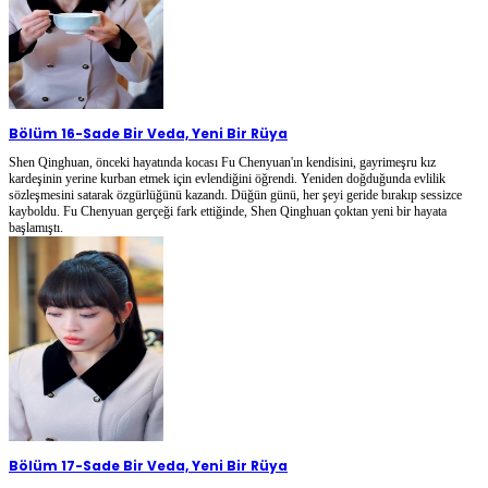
Bölüm 16
-
Sade Bir Veda, Yeni Bir Rüya
Shen Qinghuan, önceki hayatında kocası Fu Chenyuan'ın kendisini, gayrimeşru kız
kardeşinin yerine kurban etmek için evlendiğini öğrendi. Yeniden doğduğunda evlilik
sözleşmesini satarak özgürlüğünü kazandı. Düğün günü, her şeyi geride bırakıp sessizce
kayboldu. Fu Chenyuan gerçeği fark ettiğinde, Shen Qinghuan çoktan yeni bir hayata
başlamıştı.
Bölüm 17
-
Sade Bir Veda, Yeni Bir Rüya