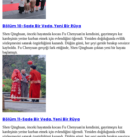
Bölüm 10
-
Sade Bir Veda, Yeni Bir Rüya
Shen Qinghuan, önceki hayatında kocası Fu Chenyuan'ın kendisini, gayrimeşru kız
kardeşinin yerine kurban etmek için evlendiğini öğrendi. Yeniden doğduğunda evlilik
sözleşmesini satarak özgürlüğünü kazandı. Düğün günü, her şeyi geride bırakıp sessizce
kayboldu. Fu Chenyuan gerçeği fark ettiğinde, Shen Qinghuan çoktan yeni bir hayata
başlamıştı.
Bölüm 11
-
Sade Bir Veda, Yeni Bir Rüya
Shen Qinghuan, önceki hayatında kocası Fu Chenyuan'ın kendisini, gayrimeşru kız
kardeşinin yerine kurban etmek için evlendiğini öğrendi. Yeniden doğduğunda evlilik
sözleşmesini satarak özgürlüğünü kazandı. Düğün günü, her şeyi geride bırakıp sessizce