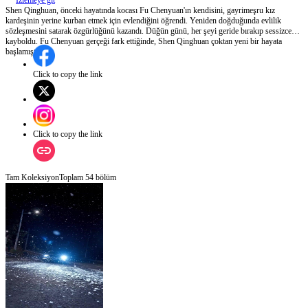
İzlemeye git
Shen Qinghuan, önceki hayatında kocası Fu Chenyuan'ın kendisini, gayrimeşru kız
kardeşinin yerine kurban etmek için evlendiğini öğrendi. Yeniden doğduğunda evlilik
sözleşmesini satarak özgürlüğünü kazandı. Düğün günü, her şeyi geride bırakıp sessizce
kayboldu. Fu Chenyuan gerçeği fark ettiğinde, Shen Qinghuan çoktan yeni bir hayata
başlamıştı.
Click to copy the link
Click to copy the link
Tam Koleksiyon
Toplam
54
bölüm