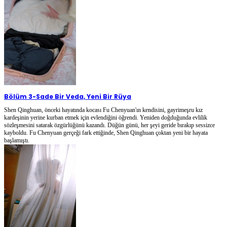
Bölüm 3
-
Sade Bir Veda, Yeni Bir Rüya
Shen Qinghuan, önceki hayatında kocası Fu Chenyuan'ın kendisini, gayrimeşru kız
kardeşinin yerine kurban etmek için evlendiğini öğrendi. Yeniden doğduğunda evlilik
sözleşmesini satarak özgürlüğünü kazandı. Düğün günü, her şeyi geride bırakıp sessizce
kayboldu. Fu Chenyuan gerçeği fark ettiğinde, Shen Qinghuan çoktan yeni bir hayata
başlamıştı.