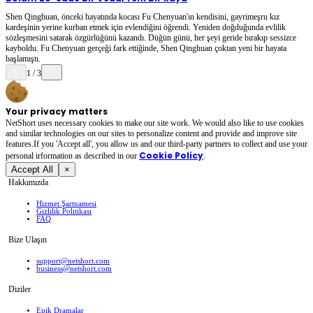
Shen Qinghuan, önceki hayatında kocası Fu Chenyuan'ın kendisini, gayrimeşru kız
kardeşinin yerine kurban etmek için evlendiğini öğrendi. Yeniden doğduğunda evlilik
sözleşmesini satarak özgürlüğünü kazandı. Düğün günü, her şeyi geride bırakıp sessizce
kayboldu. Fu Chenyuan gerçeği fark ettiğinde, Shen Qinghuan çoktan yeni bir hayata
başlamıştı.
1
/
3
Your privacy matters
NetShort uses necessary cookies to make our site work. We would also like to use cookies
and similar technologies on our sites to personalize content and provide and improve site
features.If you 'Accept all', you allow us and our third-party partners to collect and use your
Cookie Policy
personal irformation as described in our
.
Accept All
×
Hakkımızda
Hizmet Şartnamesi
Gizlilik Politikası
FAQ
Bize Ulaşın
support@netshort.com
business@netshort.com
Diziler
Epik Dramalar