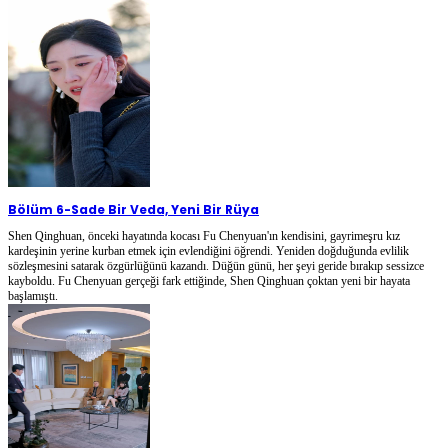
Bölüm 6
-
Sade Bir Veda, Yeni Bir Rüya
Shen Qinghuan, önceki hayatında kocası Fu Chenyuan'ın kendisini, gayrimeşru kız
kardeşinin yerine kurban etmek için evlendiğini öğrendi. Yeniden doğduğunda evlilik
sözleşmesini satarak özgürlüğünü kazandı. Düğün günü, her şeyi geride bırakıp sessizce
kayboldu. Fu Chenyuan gerçeği fark ettiğinde, Shen Qinghuan çoktan yeni bir hayata
başlamıştı.