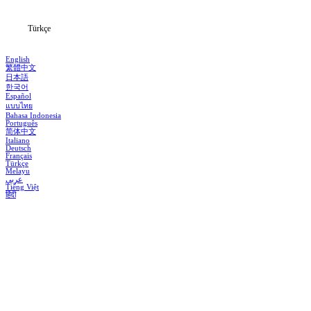
Türkçe
English
繁體中文
日本語
한국어
Español
แบบไทย
Bahasa Indonesia
Português
简体中文
Italiano
Deutsch
Français
Türkçe
Melayu
عربي
Tiếng Việt
हिंदी