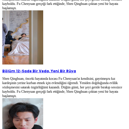
kayboldu. Fu Chenyuan gerçeği fark ettiğinde, Shen Qinghuan çoktan yeni bir hayata
başlamıştı.
Bölüm 12
-
Sade Bir Veda, Yeni Bir Rüya
Shen Qinghuan, önceki hayatında kocası Fu Chenyuan'ın kendisini, gayrimeşru kız
kardeşinin yerine kurban etmek için evlendiğini öğrendi. Yeniden doğduğunda evlilik
sözleşmesini satarak özgürlüğünü kazandı. Düğün günü, her şeyi geride bırakıp sessizce
kayboldu. Fu Chenyuan gerçeği fark ettiğinde, Shen Qinghuan çoktan yeni bir hayata
başlamıştı.