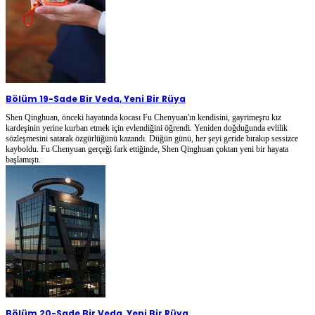
Bölüm 19
-
Sade Bir Veda, Yeni Bir Rüya
Shen Qinghuan, önceki hayatında kocası Fu Chenyuan'ın kendisini, gayrimeşru kız
kardeşinin yerine kurban etmek için evlendiğini öğrendi. Yeniden doğduğunda evlilik
sözleşmesini satarak özgürlüğünü kazandı. Düğün günü, her şeyi geride bırakıp sessizce
kayboldu. Fu Chenyuan gerçeği fark ettiğinde, Shen Qinghuan çoktan yeni bir hayata
başlamıştı.
Bölüm 20
-
Sade Bir Veda, Yeni Bir Rüya