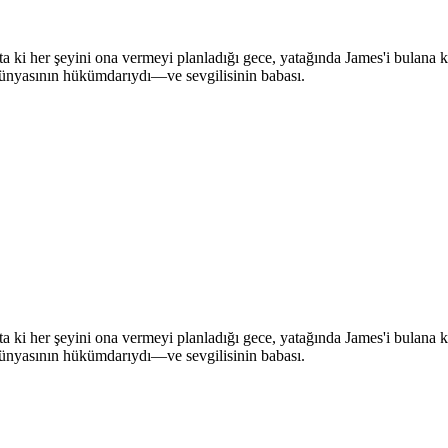
—ta ki her şeyini ona vermeyi planladığı gece, yatağında James'i bulana
ı dünyasının hükümdarıydı—ve sevgilisinin babası.
—ta ki her şeyini ona vermeyi planladığı gece, yatağında James'i bulana
ı dünyasının hükümdarıydı—ve sevgilisinin babası.