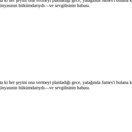
—ta ki her şeyini ona vermeyi planladığı gece, yatağında James'i bulana
ı dünyasının hükümdarıydı—ve sevgilisinin babası.
—ta ki her şeyini ona vermeyi planladığı gece, yatağında James'i bulana
ı dünyasının hükümdarıydı—ve sevgilisinin babası.