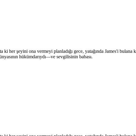
—ta ki her şeyini ona vermeyi planladığı gece, yatağında James'i bulana
ı dünyasının hükümdarıydı—ve sevgilisinin babası.