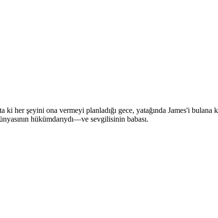
—ta ki her şeyini ona vermeyi planladığı gece, yatağında James'i bulana
ı dünyasının hükümdarıydı—ve sevgilisinin babası.