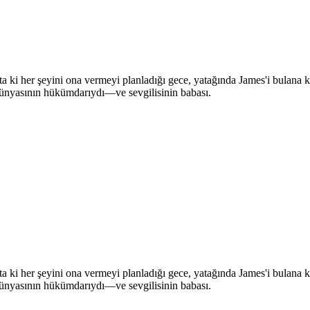
—ta ki her şeyini ona vermeyi planladığı gece, yatağında James'i bulana
ı dünyasının hükümdarıydı—ve sevgilisinin babası.
—ta ki her şeyini ona vermeyi planladığı gece, yatağında James'i bulana
ı dünyasının hükümdarıydı—ve sevgilisinin babası.