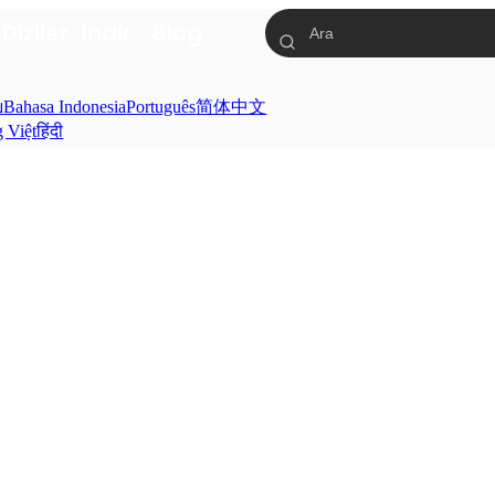
a
Diziler
İndir
Blog
ย
Bahasa Indonesia
Português
简体中文
g Việt
हिंदी