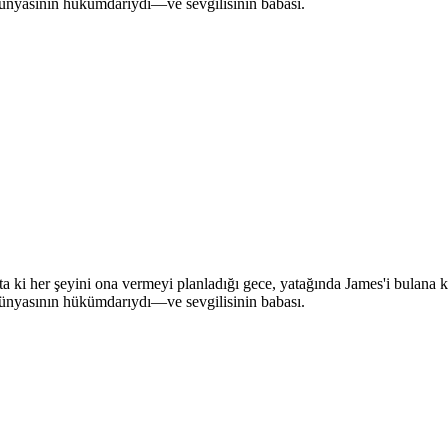
ı dünyasının hükümdarıydı—ve sevgilisinin babası.
—ta ki her şeyini ona vermeyi planladığı gece, yatağında James'i bulana
ı dünyasının hükümdarıydı—ve sevgilisinin babası.