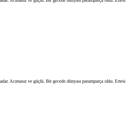
 kadar. Acımasız ve güçlü. Bir gecede dünyası paramparça oldu. Ertesi
 kadar. Acımasız ve güçlü. Bir gecede dünyası paramparça oldu. Ertesi