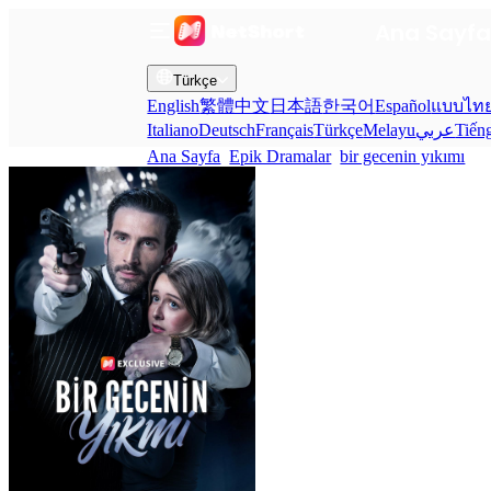
Ana Sayf
Türkçe
English
繁體中文
日本語
한국어
Español
แบบไท
Italiano
Deutsch
Français
Türkçe
Melayu
عربي
Tiến
Ana Sayfa
Epik Dramalar
bir gecenin yıkımı