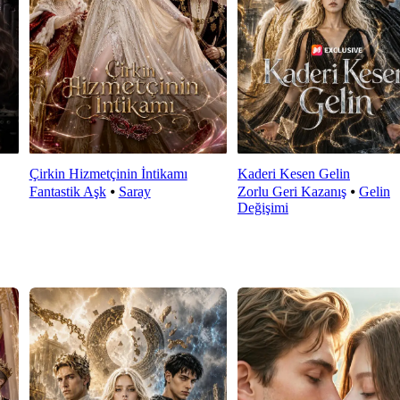
Çirkin Hizmetçinin İntikamı
Kaderi Kesen Gelin
Fantastik Aşk
⦁
Saray
Zorlu Geri Kazanış
⦁
Gelin
Değişimi