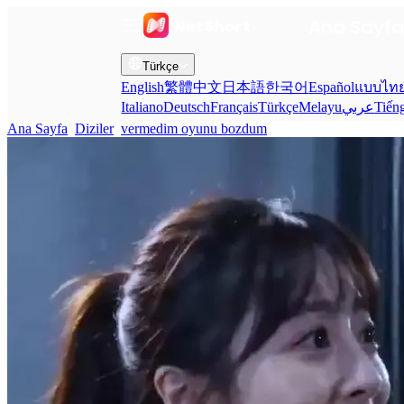
Ana Sayf
Türkçe
English
繁體中文
日本語
한국어
Español
แบบไท
Italiano
Deutsch
Français
Türkçe
Melayu
عربي
Tiến
Ana Sayfa
Diziler
vermedim oyunu bozdum