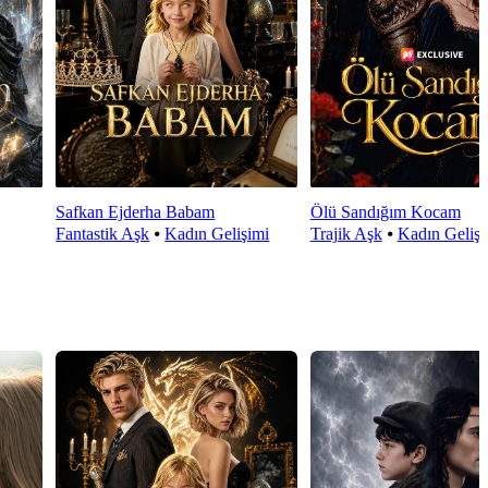
Safkan Ejderha Babam
Ölü Sandığım Kocam
Fantastik Aşk
⦁
Kadın Gelişimi
Trajik Aşk
⦁
Kadın Gelişi