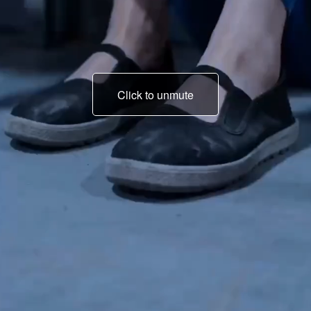
Click to unmute
beni kefaletle
çıkaracaklarına söz