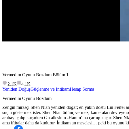
Vermedim Oyunu Bozdum
Bölüm
1
2.1K
4.1K
Yeniden Doğuş
Güçlenme ve İntikam
Hesap Sorma
Vermedim Oyunu Bozdum
Zengin mirasçı Shen Nian yeniden doğar; en yakın dostu Lin Feifei a
suçlu göstermek ister. Shen Nian ödünç vermez, kameraları devreye so
arabayı çalıp kaçarken Gu ailesinin -Hanım’ına çarpıp kaçar. Shen Nia
ama iftiralar daha da kudurur. İntikam an meselesi… peki bu oyunu ki