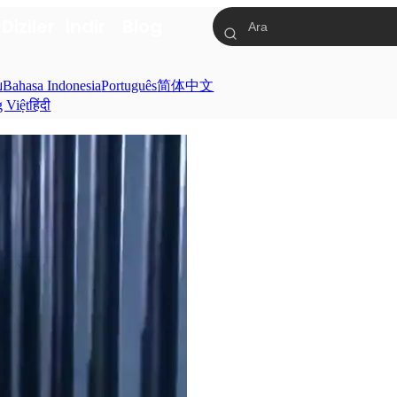
a
Diziler
İndir
Blog
ย
Bahasa Indonesia
Português
简体中文
g Việt
हिंदी