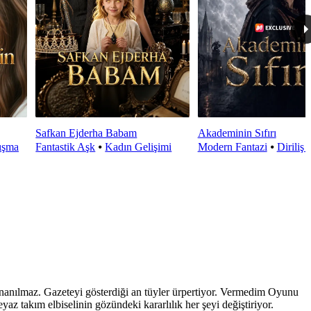
Safkan Ejderha Babam
Akademinin Sıfırı
ışma
Fantastik Aşk
⦁
Kadın Gelişimi
Modern Fantazi
⦁
Diriliş 
k inanılmaz. Gazeteyi gösterdiği an tüyler ürpertiyor. Vermedim Oyunu
az takım elbiselinin gözündeki kararlılık her şeyi değiştiriyor.