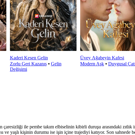
Kaderi Kesen Gelin
Üvey Ağabeyin Kafesi
Zorlu Geri Kazanış
⦁
Gelin
Modern Aşk
⦁
Duygusal Çat
Değişimi
çaresizliği ile pembe takım elbiselinin kibirli duruşu arasındaki zıtlı
e yaşlı kişinin durumu ise işin içine trajediyi katıyor. Son sahnede bey