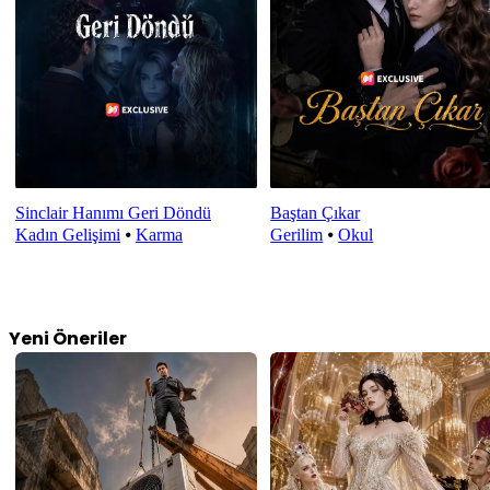
Sinclair Hanımı Geri Döndü
Baştan Çıkar
Kadın Gelişimi
⦁
Karma
Gerilim
⦁
Okul
Yeni Öneriler