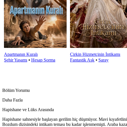
Apartmanın Kuralı
Çirkin Hizmetçinin İntikamı
Şehir Yaşamı
⦁
Hesap Sorma
Fantastik Aşk
⦁
Saray
Bölüm Yorumu
Daha Fazla
Hapishane ve Lüks Arasında
Hapishane sahnesiyle başlayan gerilim hiç düşmüyor. Mavi kıyafetlinin 
Bozdum dizisindeki intikam teması bu kadar işlenmemişti. Araba kazası v