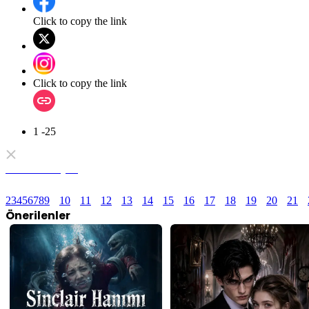
Click to copy the link
Click to copy the link
1 -25
Tam Koleksiyon
2
3
4
5
6
7
8
9
10
11
12
13
14
15
16
17
18
19
20
21
Önerilenler