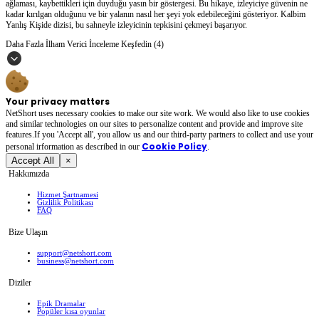
ağlaması, kaybettikleri için duyduğu yasın bir göstergesi. Bu hikaye, izleyiciye güvenin ne
kadar kırılgan olduğunu ve bir yalanın nasıl her şeyi yok edebileceğini gösteriyor. Kalbim
Yanlış Kişide dizisi, bu sahneyle izleyicinin tepkisini çekmeyi başarıyor.
Daha Fazla İlham Verici İnceleme Keşfedin (4)
Your privacy matters
NetShort uses necessary cookies to make our site work. We would also like to use cookies
and similar technologies on our sites to personalize content and provide and improve site
features.If you 'Accept all', you allow us and our third-party partners to collect and use your
Cookie Policy
personal irformation as described in our
.
Accept All
×
Hakkımızda
Hizmet Şartnamesi
Gizlilik Politikası
FAQ
Bize Ulaşın
support@netshort.com
business@netshort.com
Diziler
Epik Dramalar
Popüler kısa oyunlar