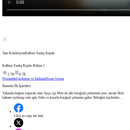
Click to unmute
Tam Koleksiyon
Kalbim Yanlış Kişide
Kalbim Yanlış Kişide
Bölüm
1
2.7K
6.7K
Pişmanlık
Güçlenme ve İntikam
Hesap Sorma
İhanetin İlk İşaretleri
Yakında doğum yapacak olan Ayça, eşi Mert ile aile fotoğrafı çektirmek ister, ancak Mert
bahane uydurup eski aşkı Selin ve kızıyla fotoğraf çekimine gider. Bebeğini kaybeden
Ayça, Mertten boşanarak Ankara Üniversitesi’ne dönmeye karar verir. Daha sonra Ayçanın
affını kazanmak için Ankaraya gider ama yine başarısız olur. Bölüm 1:Ayça, doğum
yapmak üzereyken eşi Mert ile aile fotoğrafı çektirmek ister ancak Mert, işi olduğunu
söyleyerek gelmez. Daha sonra Mert'in eski aşkı Selin ve kızıyla fotoğraf çektirdiği ortaya
Click to copy the link
çıkar. Ayça, Mert'in bu davranışı karşısında hayal kırıklığına uğrar ve geçmişte Mert için
Ankara Üniversitesi'ndeki master programını bıraktığını hatırlar.Acaba Ayça, Mert'in bu
ihanetini affedecek mi?