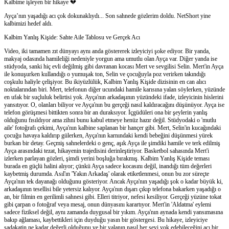
Kalbime işleyen bir hikaye 💔
Ayça’nın yaşadığı acı çok dokunaklıydı... Son sahnede gözlerim doldu. NetShort yine
kalbimizi hedef aldı.
Kalbim Yanlış Kişide: Sahte Aile Tablosu ve Gerçek Acı
Video, iki tamamen zıt dünyayı aynı anda göstererek izleyiciyi şoke ediyor. Bir yanda,
makyaj odasında hamileliği nedeniyle yorgun ama umutlu olan Ayça var. Diğer yanda ise
stüdyoda, sanki hiç evli değilmiş gibi davranan kocası Mert ve sevgilisi Selin. Mert'in Ayça
ile konuşurken kullandığı o yumuşak ton, Selin ve çocuğuyla poz verirken takındığı
coşkulu haliyle çelişiyor. Bu ikiyüzlülük, Kalbim Yanlış Kişide dizisinin en can alıcı
noktalarından biri. Mert, telefonun diğer ucundaki hamile karısına yalan söylerken, yüzünde
en ufak bir suçluluk belirtisi yok. Ayça'nın arkadaşının yüzündeki ifade, izleyicinin hislerini
yansıtıyor. O, olanları biliyor ve Ayça'nın bu gerçeği nasıl kaldıracağını düşünüyor. Ayça ise
telefon görüşmesi bittikten sonra bir an duraksıyor. İçgüdüleri ona bir şeylerin yanlış
olduğunu fısıldıyor ama zihni bunu kabul etmeye henüz hazır değil. Stüdyodaki o 'mutlu
aile' fotoğrafı çekimi, Ayça'nın kalbine saplanan bir hançer gibi. Mert, Selin'in kucağındaki
çocuğu havaya kaldırıp gülerken, Ayça'nın karnındaki kendi bebeğini düşünmesi yürek
burkan bir detay. Geçmiş sahnelerdeki o genç, aşık Ayça ile şimdiki hamile ve terk edilmiş
Ayça arasındaki tezat, hikayenin trajedisini derinleştiriyor. Basketbol sahasında Mert'i
izlerken parlayan gözleri, şimdi yerini boşluğa bırakmış. Kalbim Yanlış Kişide teması
burada en güçlü halini alıyor; çünkü Ayça sadece kocasını değil, inandığı tüm değerleri
kaybetmiş durumda. Asıl'ın 'Yakın Arkadaş' olarak etiketlenmesi, onun bu zor süreçte
Ayça'nın tek dayanağı olduğunu gösteriyor. Ancak Ayça'nın yaşadığı şok o kadar büyük ki,
arkadaşının tesellisi bile yetersiz kalıyor. Ayça'nın dışarı çıkıp telefona bakarken yaşadığı o
an, bir filmin en gerilimli sahnesi gibi. Elleri titriyor, nefesi kesiliyor. Gerçeği yüzüne tokat
gibi çarpan o fotoğraf veya mesaj, onun dünyasını karartıyor. Mert'in 'Aldatma' eylemi
sadece fiziksel değil, aynı zamanda duygusal bir yıkım. Ayça'nın aynada kendi yansımasına
bakıp ağlaması, kaybettikleri için duyduğu yasın bir göstergesi. Bu hikaye, izleyiciye
sadakatin ne kadar değerli olduğunu ve bir yalanın nasıl her şeyi yok edebileceğini acı bir