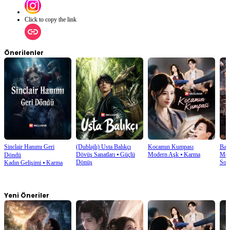
Click to copy the link
Önerilenler
Sinclair Hanımı Geri
(Dublajlı) Usta Balıkçı
Kocamın Kumpası
Bahi
Dövüş Sanatları
⦁
Güçlü
Modern Aşk
⦁
Karma
Mod
Döndü
Dönüş
Sor
Kadın Gelişimi
⦁
Karma
Yeni Öneriler