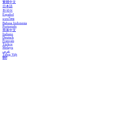
繁體中文
日本語
한국어
Español
แบบไทย
Bahasa Indonesia
Português
简体中文
Italiano
Deutsch
Français
Türkçe
Melayu
عربي
Tiếng Việt
हिंदी