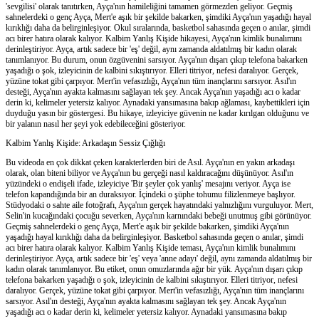
'sevgilisi' olarak tanıtırken, Ayça'nın hamileliğini tamamen görmezden geliyor. Geçmiş
sahnelerdeki o genç Ayça, Mert'e aşık bir şekilde bakarken, şimdiki Ayça'nın yaşadığı hayal
kırıklığı daha da belirginleşiyor. Okul sıralarında, basketbol sahasında geçen o anılar, şimdi
acı birer hatıra olarak kalıyor. Kalbim Yanlış Kişide hikayesi, Ayça'nın kimlik bunalımını
derinleştiriyor. Ayça, artık sadece bir 'eş' değil, aynı zamanda aldatılmış bir kadın olarak
tanımlanıyor. Bu durum, onun özgüvenini sarsıyor. Ayça'nın dışarı çıkıp telefona bakarken
yaşadığı o şok, izleyicinin de kalbini sıkıştırıyor. Elleri titriyor, nefesi daralıyor. Gerçek,
yüzüne tokat gibi çarpıyor. Mert'in vefasızlığı, Ayça'nın tüm inançlarını sarsıyor. Asıl'ın
desteği, Ayça'nın ayakta kalmasını sağlayan tek şey. Ancak Ayça'nın yaşadığı acı o kadar
derin ki, kelimeler yetersiz kalıyor. Aynadaki yansımasına bakıp ağlaması, kaybettikleri için
duyduğu yasın bir göstergesi. Bu hikaye, izleyiciye güvenin ne kadar kırılgan olduğunu ve
bir yalanın nasıl her şeyi yok edebileceğini gösteriyor.
Kalbim Yanlış Kişide: Arkadaşın Sessiz Çığlığı
Bu videoda en çok dikkat çeken karakterlerden biri de Asıl. Ayça'nın en yakın arkadaşı
olarak, olan biteni biliyor ve Ayça'nın bu gerçeği nasıl kaldıracağını düşünüyor. Asıl'ın
yüzündeki o endişeli ifade, izleyiciye 'Bir şeyler çok yanlış' mesajını veriyor. Ayça ise
telefon kapandığında bir an duraksıyor. İçindeki o şüphe tohumu filizlenmeye başlıyor.
Stüdyodaki o sahte aile fotoğrafı, Ayça'nın gerçek hayatındaki yalnızlığını vurguluyor. Mert,
Selin'in kucağındaki çocuğu severken, Ayça'nın karnındaki bebeği unutmuş gibi görünüyor.
Geçmiş sahnelerdeki o genç Ayça, Mert'e aşık bir şekilde bakarken, şimdiki Ayça'nın
yaşadığı hayal kırıklığı daha da belirginleşiyor. Basketbol sahasında geçen o anılar, şimdi
acı birer hatıra olarak kalıyor. Kalbim Yanlış Kişide teması, Ayça'nın kimlik bunalımını
derinleştiriyor. Ayça, artık sadece bir 'eş' veya 'anne adayı' değil, aynı zamanda aldatılmış bir
kadın olarak tanımlanıyor. Bu etiket, onun omuzlarında ağır bir yük. Ayça'nın dışarı çıkıp
telefona bakarken yaşadığı o şok, izleyicinin de kalbini sıkıştırıyor. Elleri titriyor, nefesi
daralıyor. Gerçek, yüzüne tokat gibi çarpıyor. Mert'in vefasızlığı, Ayça'nın tüm inançlarını
sarsıyor. Asıl'ın desteği, Ayça'nın ayakta kalmasını sağlayan tek şey. Ancak Ayça'nın
yaşadığı acı o kadar derin ki, kelimeler yetersiz kalıyor. Aynadaki yansımasına bakıp