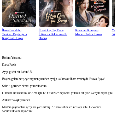
İhanet Sandığın
İftira Ona, Taç Bana
Kocamın Kumpası
Yera
Yeniden Başlangıç
⦁
İntikam
⦁
Beklenmedik
Modern Aşk
⦁
Karma
Güç
Kurgusal Dünya
Dönüş
Bölüm Yorumu
Daha Fazla
Ayça güçlü bir kadın! 💪
Başına gelen her şeye rağmen yeniden ayağa kalkması ilham vericiydi. Bravo Ayça!
Selin’i görünce ekranı yumrukladım
O kadar sinirlendim ki! Ama işte bu tür diziler heyecanı yüksek tutuyor. Gerçek hayat gibi.
Ankara'da aşk yeniden
Mert’in pişmanlığı gerçekçi yansıtılmış. Ankara sahneleri nostalji gibi. Devamını
sabırsızlıkla bekliyorum!