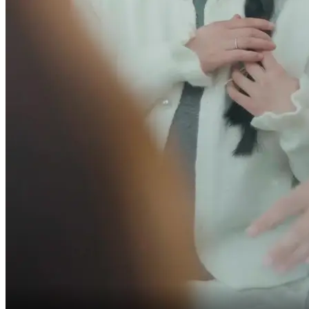
işimi bitirince sana dönüş yaparım