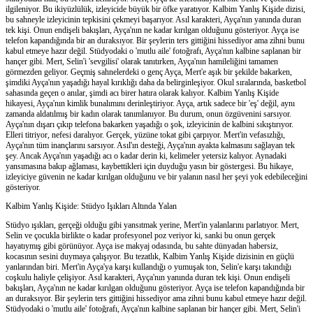
ilgileniyor. Bu ikiyüzlülük, izleyicide büyük bir öfke yaratıyor. Kalbim Yanlış Kişide dizisi,
bu sahneyle izleyicinin tepkisini çekmeyi başarıyor. Asıl karakteri, Ayça'nın yanında duran
tek kişi. Onun endişeli bakışları, Ayça'nın ne kadar kırılgan olduğunu gösteriyor. Ayça ise
telefon kapandığında bir an duraksıyor. Bir şeylerin ters gittiğini hissediyor ama zihni bunu
kabul etmeye hazır değil. Stüdyodaki o 'mutlu aile' fotoğrafı, Ayça'nın kalbine saplanan bir
hançer gibi. Mert, Selin'i 'sevgilisi' olarak tanıtırken, Ayça'nın hamileliğini tamamen
görmezden geliyor. Geçmiş sahnelerdeki o genç Ayça, Mert'e aşık bir şekilde bakarken,
şimdiki Ayça'nın yaşadığı hayal kırıklığı daha da belirginleşiyor. Okul sıralarında, basketbol
sahasında geçen o anılar, şimdi acı birer hatıra olarak kalıyor. Kalbim Yanlış Kişide
hikayesi, Ayça'nın kimlik bunalımını derinleştiriyor. Ayça, artık sadece bir 'eş' değil, aynı
zamanda aldatılmış bir kadın olarak tanımlanıyor. Bu durum, onun özgüvenini sarsıyor.
Ayça'nın dışarı çıkıp telefona bakarken yaşadığı o şok, izleyicinin de kalbini sıkıştırıyor.
Elleri titriyor, nefesi daralıyor. Gerçek, yüzüne tokat gibi çarpıyor. Mert'in vefasızlığı,
Ayça'nın tüm inançlarını sarsıyor. Asıl'ın desteği, Ayça'nın ayakta kalmasını sağlayan tek
şey. Ancak Ayça'nın yaşadığı acı o kadar derin ki, kelimeler yetersiz kalıyor. Aynadaki
yansımasına bakıp ağlaması, kaybettikleri için duyduğu yasın bir göstergesi. Bu hikaye,
izleyiciye güvenin ne kadar kırılgan olduğunu ve bir yalanın nasıl her şeyi yok edebileceğini
gösteriyor.
Kalbim Yanlış Kişide: Stüdyo Işıkları Altında Yalan
Stüdyo ışıkları, gerçeği olduğu gibi yansıtmak yerine, Mert'in yalanlarını parlatıyor. Mert,
Selin ve çocukla birlikte o kadar profesyonel poz veriyor ki, sanki bu onun gerçek
hayatıymış gibi görünüyor. Ayça ise makyaj odasında, bu sahte dünyadan habersiz,
kocasının sesini duymaya çalışıyor. Bu tezatlık, Kalbim Yanlış Kişide dizisinin en güçlü
yanlarından biri. Mert'in Ayça'ya karşı kullandığı o yumuşak ton, Selin'e karşı takındığı
coşkulu haliyle çelişiyor. Asıl karakteri, Ayça'nın yanında duran tek kişi. Onun endişeli
bakışları, Ayça'nın ne kadar kırılgan olduğunu gösteriyor. Ayça ise telefon kapandığında bir
an duraksıyor. Bir şeylerin ters gittiğini hissediyor ama zihni bunu kabul etmeye hazır değil.
Stüdyodaki o 'mutlu aile' fotoğrafı, Ayça'nın kalbine saplanan bir hançer gibi. Mert, Selin'i