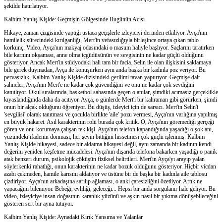
şekilde hatırlatıyor.
Kalbim Yanlış Kişide: Geçmişin Gölgesinde Bugünün Acısı
Hikaye, zaman çizgisinde yaptığı ustaca geçişlerle izleyiciyi derinden etkiliyor. Ayça'nın
hamilelik sürecindeki kırılganlığı, Mert'in vefasızlığıyla birleşince ortaya çıkan tablo
korkunç. Video, Ayça'nın makyaj odasındaki o masum haliyle başlıyor. Saçlarını taratırken
bile karnını okşaması, anne olma içgüdüsünün ve sevgisinin ne kadar güçlü olduğunu
gösteriyor. Ancak Mert'in stüdyodaki hali tam bir facia. Selin ile olan ilişkisini saklamaya
bile gerek duymadan, Ayça ile konuşurken aynı anda başka bir kadınla poz veriyor. Bu
pervasızlık, Kalbim Yanlış Kişide dizisindeki gerilimi tavan yaptırıyor. Geçmişe dair
sahneler, Ayça'nın Mert'e ne kadar çok güvendiğini ve onu ne kadar çok sevdiğini
kanıtlıyor. Okul sıralarında, basketbol sahasında geçen o anılar, şimdiki acımasız gerçeklikle
kıyaslandığında daha da acıtıyor. Ayça, o günlerde Mert'i bir kahraman gibi görürken, şimdi
onun bir alçak olduğunu öğreniyor. Bu düşüş, izleyici için de sarsıcı. Mert'in Selin'i
'sevgilisi' olarak tanıtması ve çocukla birlikte 'aile' pozu vermesi, Ayça'nın varlığına yapılmış
en büyük hakaret. Asıl karakterinin rolü burada çok kritik. O, Ayça'nın göremediği gerçeği
gören ve onu korumaya çalışan tek kişi. Ayça'nın telefon kapandığında yaşadığı o şok anı,
yüzündeki ifadenin donması, her şeyin bittiğini hissetmesi çok güçlü işlenmiş. Kalbim
Yanlış Kişide hikayesi, sadece bir aldatma hikayesi değil, aynı zamanda bir kadının kendi
değerini yeniden keşfetme mücadelesi. Ayça'nın dışarıda telefona bakarken yaşadığı o panik
atak benzeri durum, psikolojik çöküşün fiziksel belirtileri. Mert'in Ayça'yı arayıp yalan
söylerkenki rahatlığı, onun karakterinin ne kadar bozuk olduğunu gösteriyor. Hiçbir vicdan
azabı çekmeden, hamile karısını aldatıyor ve üstüne bir de başka bir kadınla aile tablosu
çizdiriyor. Ayça'nın arkadaşına sarılıp ağlaması, o anki çaresizliğini özetliyor. Artık ne
yapacağını bilemiyor. Bebeği, evliliği, geleceği... Hepsi bir anda sorgulanır hale geliyor. Bu
video, izleyiciye insan doğasının karanlık yüzünü ve aşkın nasıl bir yıkıma dönüşebileceğini
gösteren sert bir ayna tutuyor.
Kalbim Yanlış Kişide: Aynadaki Kırık Yansıma ve Yalanlar