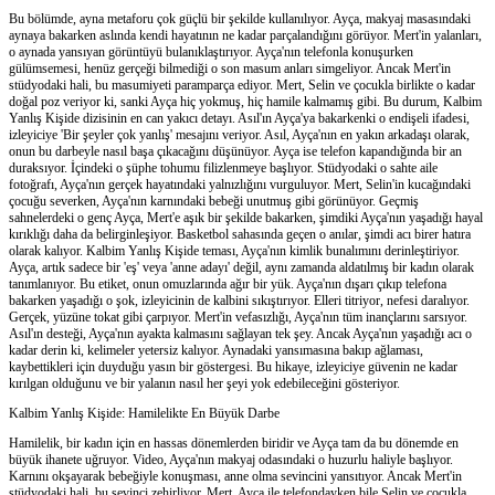
Bu bölümde, ayna metaforu çok güçlü bir şekilde kullanılıyor. Ayça, makyaj masasındaki
aynaya bakarken aslında kendi hayatının ne kadar parçalandığını görüyor. Mert'in yalanları,
o aynada yansıyan görüntüyü bulanıklaştırıyor. Ayça'nın telefonla konuşurken
gülümsemesi, henüz gerçeği bilmediği o son masum anları simgeliyor. Ancak Mert'in
stüdyodaki hali, bu masumiyeti paramparça ediyor. Mert, Selin ve çocukla birlikte o kadar
doğal poz veriyor ki, sanki Ayça hiç yokmuş, hiç hamile kalmamış gibi. Bu durum, Kalbim
Yanlış Kişide dizisinin en can yakıcı detayı. Asıl'ın Ayça'ya bakarkenki o endişeli ifadesi,
izleyiciye 'Bir şeyler çok yanlış' mesajını veriyor. Asıl, Ayça'nın en yakın arkadaşı olarak,
onun bu darbeyle nasıl başa çıkacağını düşünüyor. Ayça ise telefon kapandığında bir an
duraksıyor. İçindeki o şüphe tohumu filizlenmeye başlıyor. Stüdyodaki o sahte aile
fotoğrafı, Ayça'nın gerçek hayatındaki yalnızlığını vurguluyor. Mert, Selin'in kucağındaki
çocuğu severken, Ayça'nın karnındaki bebeği unutmuş gibi görünüyor. Geçmiş
sahnelerdeki o genç Ayça, Mert'e aşık bir şekilde bakarken, şimdiki Ayça'nın yaşadığı hayal
kırıklığı daha da belirginleşiyor. Basketbol sahasında geçen o anılar, şimdi acı birer hatıra
olarak kalıyor. Kalbim Yanlış Kişide teması, Ayça'nın kimlik bunalımını derinleştiriyor.
Ayça, artık sadece bir 'eş' veya 'anne adayı' değil, aynı zamanda aldatılmış bir kadın olarak
tanımlanıyor. Bu etiket, onun omuzlarında ağır bir yük. Ayça'nın dışarı çıkıp telefona
bakarken yaşadığı o şok, izleyicinin de kalbini sıkıştırıyor. Elleri titriyor, nefesi daralıyor.
Gerçek, yüzüne tokat gibi çarpıyor. Mert'in vefasızlığı, Ayça'nın tüm inançlarını sarsıyor.
Asıl'ın desteği, Ayça'nın ayakta kalmasını sağlayan tek şey. Ancak Ayça'nın yaşadığı acı o
kadar derin ki, kelimeler yetersiz kalıyor. Aynadaki yansımasına bakıp ağlaması,
kaybettikleri için duyduğu yasın bir göstergesi. Bu hikaye, izleyiciye güvenin ne kadar
kırılgan olduğunu ve bir yalanın nasıl her şeyi yok edebileceğini gösteriyor.
Kalbim Yanlış Kişide: Hamilelikte En Büyük Darbe
Hamilelik, bir kadın için en hassas dönemlerden biridir ve Ayça tam da bu dönemde en
büyük ihanete uğruyor. Video, Ayça'nın makyaj odasındaki o huzurlu haliyle başlıyor.
Karnını okşayarak bebeğiyle konuşması, anne olma sevincini yansıtıyor. Ancak Mert'in
stüdyodaki hali, bu sevinci zehirliyor. Mert, Ayça ile telefondayken bile Selin ve çocukla