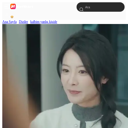
Ana Sayfa
Diziler
kalbim yanlış kişide