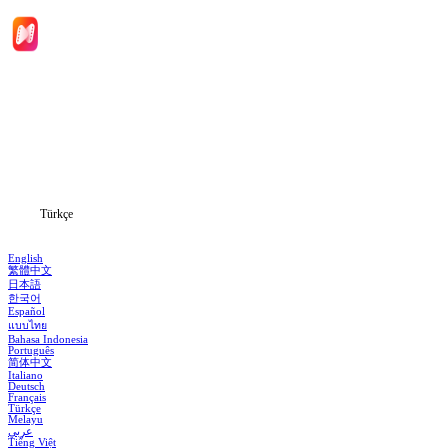
Ana Sayfa
Diziler
İndir
Blog
Türkçe
English
繁體中文
日本語
한국어
Español
แบบไทย
Bahasa Indonesia
Português
简体中文
Italiano
Deutsch
Français
Türkçe
Melayu
عربي
Tiếng Việt