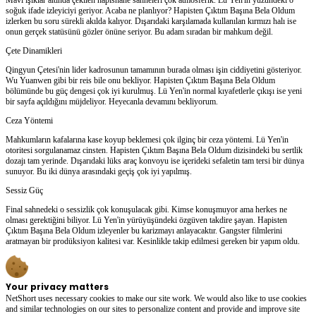
soğuk ifade izleyiciyi geriyor. Acaba ne planlıyor? Hapisten Çıktım Başına Bela Oldum
izlerken bu soru sürekli akılda kalıyor. Dışarıdaki karşılamada kullanılan kırmızı halı ise
onun gerçek statüsünü gözler önüne seriyor. Bu adam sıradan bir mahkum değil.
Çete Dinamikleri
Qingyun Çetesi'nin lider kadrosunun tamamının burada olması işin ciddiyetini gösteriyor.
Wu Yuanwen gibi bir reis bile onu bekliyor. Hapisten Çıktım Başına Bela Oldum
bölümünde bu güç dengesi çok iyi kurulmuş. Lü Yen'in normal kıyafetlerle çıkışı ise yeni
bir sayfa açıldığını müjdeliyor. Heyecanla devamını bekliyorum.
Ceza Yöntemi
Mahkumların kafalarına kase koyup beklemesi çok ilginç bir ceza yöntemi. Lü Yen'in
otoritesi sorgulanamaz cinsten. Hapisten Çıktım Başına Bela Oldum dizisindeki bu sertlik
dozajı tam yerinde. Dışarıdaki lüks araç konvoyu ise içerideki sefaletin tam tersi bir dünya
sunuyor. Bu iki dünya arasındaki geçiş çok iyi yapılmış.
Sessiz Güç
Final sahnedeki o sessizlik çok konuşulacak gibi. Kimse konuşmuyor ama herkes ne
olması gerektiğini biliyor. Lü Yen'in yürüyüşündeki özgüven takdire şayan. Hapisten
Çıktım Başına Bela Oldum izleyenler bu karizmayı anlayacaktır. Gangster filmlerini
aratmayan bir prodüksiyon kalitesi var. Kesinlikle takip edilmesi gereken bir yapım oldu.
Your privacy matters
NetShort uses necessary cookies to make our site work. We would also like to use cookies
and similar technologies on our sites to personalize content and provide and improve site