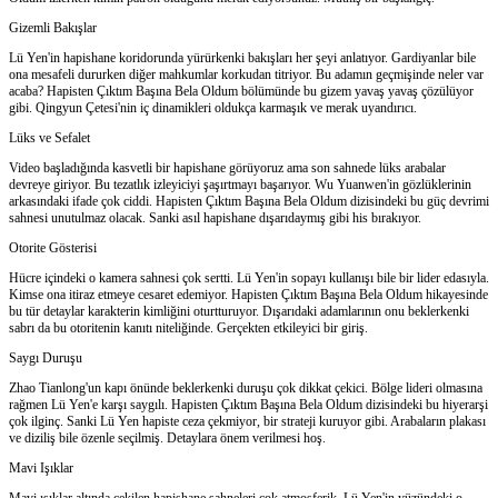
Gizemli Bakışlar
Lü Yen'in hapishane koridorunda yürürkenki bakışları her şeyi anlatıyor. Gardiyanlar bile
ona mesafeli dururken diğer mahkumlar korkudan titriyor. Bu adamın geçmişinde neler var
acaba? Hapisten Çıktım Başına Bela Oldum bölümünde bu gizem yavaş yavaş çözülüyor
gibi. Qingyun Çetesi'nin iç dinamikleri oldukça karmaşık ve merak uyandırıcı.
Lüks ve Sefalet
Video başladığında kasvetli bir hapishane görüyoruz ama son sahnede lüks arabalar
devreye giriyor. Bu tezatlık izleyiciyi şaşırtmayı başarıyor. Wu Yuanwen'in gözlüklerinin
arkasındaki ifade çok ciddi. Hapisten Çıktım Başına Bela Oldum dizisindeki bu güç devrimi
sahnesi unutulmaz olacak. Sanki asıl hapishane dışarıdaymış gibi his bırakıyor.
Otorite Gösterisi
Hücre içindeki o kamera sahnesi çok sertti. Lü Yen'in sopayı kullanışı bile bir lider edasıyla.
Kimse ona itiraz etmeye cesaret edemiyor. Hapisten Çıktım Başına Bela Oldum hikayesinde
bu tür detaylar karakterin kimliğini oturtturuyor. Dışarıdaki adamlarının onu beklerkenki
sabrı da bu otoritenin kanıtı niteliğinde. Gerçekten etkileyici bir giriş.
Saygı Duruşu
Zhao Tianlong'un kapı önünde beklerkenki duruşu çok dikkat çekici. Bölge lideri olmasına
rağmen Lü Yen'e karşı saygılı. Hapisten Çıktım Başına Bela Oldum dizisindeki bu hiyerarşi
çok ilginç. Sanki Lü Yen hapiste ceza çekmiyor, bir strateji kuruyor gibi. Arabaların plakası
ve diziliş bile özenle seçilmiş. Detaylara önem verilmesi hoş.
Mavi Işıklar
Mavi ışıklar altında çekilen hapishane sahneleri çok atmosferik. Lü Yen'in yüzündeki o