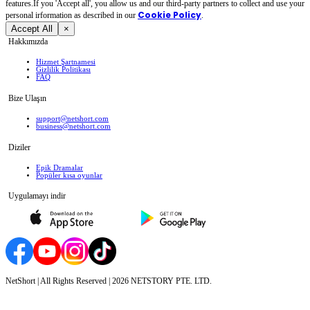
features.If you 'Accept all', you allow us and our third-party partners to collect and use your
Cookie Policy
personal irformation as described in our
.
Accept All
×
Hakkımızda
Hizmet Şartnamesi
Gizlilik Politikası
FAQ
Bize Ulaşın
support@netshort.com
business@netshort.com
Diziler
Epik Dramalar
Popüler kısa oyunlar
Uygulamayı indir
NetShort | All Rights Reserved |
2026
NETSTORY PTE. LTD.