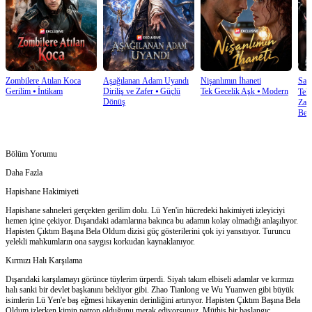
Zombilere Atılan Koca
Aşağılanan Adam Uyandı
Nişanlımın İhaneti
Saht
Gerilim
⦁
İntikam
Diriliş ve Zafer
⦁
Güçlü
Tek Gecelik Aşk
⦁
Modern
Tehd
Dönüş
Zam
Bek
Bölüm Yorumu
Daha Fazla
Hapishane Hakimiyeti
Hapishane sahneleri gerçekten gerilim dolu. Lü Yen'in hücredeki hakimiyeti izleyiciyi
hemen içine çekiyor. Dışarıdaki adamlarına bakınca bu adamın kolay olmadığı anlaşılıyor.
Hapisten Çıktım Başına Bela Oldum dizisi güç gösterilerini çok iyi yansıtıyor. Turuncu
yelekli mahkumların ona saygısı korkudan kaynaklanıyor.
Kırmızı Halı Karşılama
Dışarıdaki karşılamayı görünce tüylerim ürperdi. Siyah takım elbiseli adamlar ve kırmızı
halı sanki bir devlet başkanını bekliyor gibi. Zhao Tianlong ve Wu Yuanwen gibi büyük
isimlerin Lü Yen'e baş eğmesi hikayenin derinliğini artırıyor. Hapisten Çıktım Başına Bela
Oldum izlerken kimin patron olduğunu merak ediyorsunuz. Müthiş bir başlangıç.