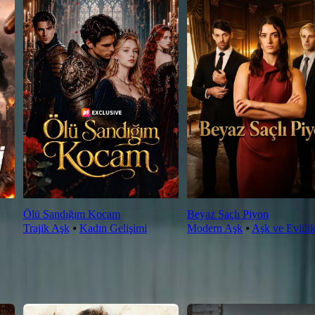
Ölü Sandığım Kocam
Beyaz Saçlı Piyon
Trajik Aşk
⦁
Kadın Gelişimi
Modern Aşk
⦁
Aşk ve Evlili