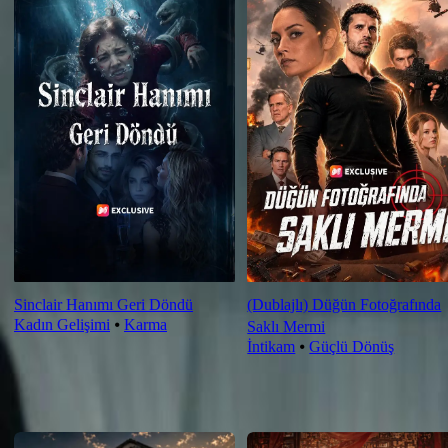
Sinclair Hanımı Geri Döndü
(Dublajlı) Düğün Fotoğrafında
Kadın Gelişimi
⦁
Karma
Saklı Mermi
İntikam
⦁
Güçlü Dönüş
Yeni Öneriler