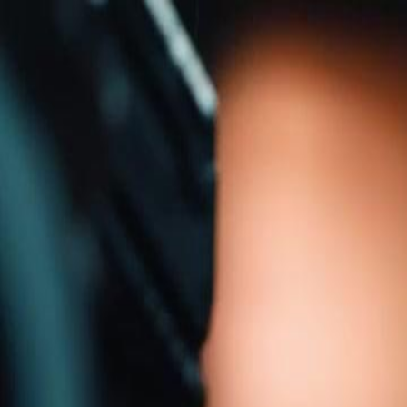
Ana Sayf
Türkçe
English
繁體中文
日本語
한국어
Español
แบบไท
Italiano
Deutsch
Français
Türkçe
Melayu
عربي
Tiến
Ana Sayfa
Diziler
bir gecenin yıkımı Bölüm 7