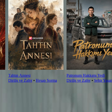
Tahtın Annesi
Patronum Hakkımı Yedi
Diriliş ve Zafer
⦁
Hesap Sorma
Diriliş ve Zafer
⦁
Şehir Yaşa