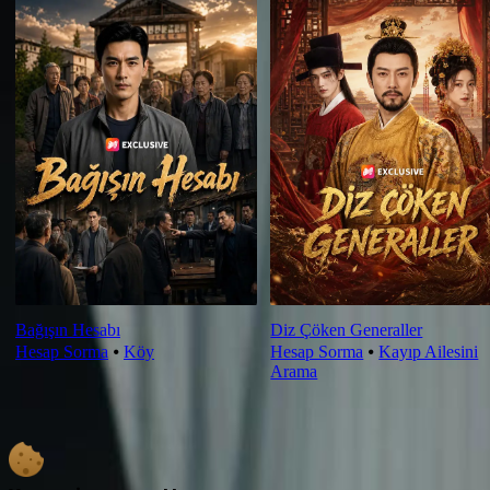
Bağışın Hesabı
Diz Çöken Generaller
Hesap Sorma
⦁
Köy
Hesap Sorma
⦁
Kayıp Ailesini
Arama