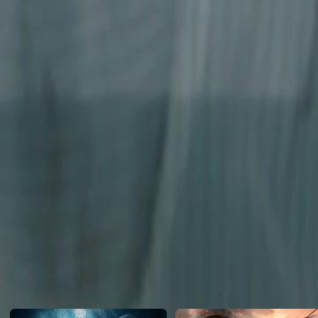
Ertesi gün bir partide gerçek onu şok etti: yatağını paylaştığı adam,
sevgilisinin babası.
Click to copy the link
Click to copy the link
1 - 30
31 -51
Tam Koleksiyon
1
2
3
4
5
6
8
9
10
11
12
13
14
15
16
17
18
19
20
21
22
31
32
33
34
35
36
37
38
39
40
41
42
43
44
45
Önerilenler