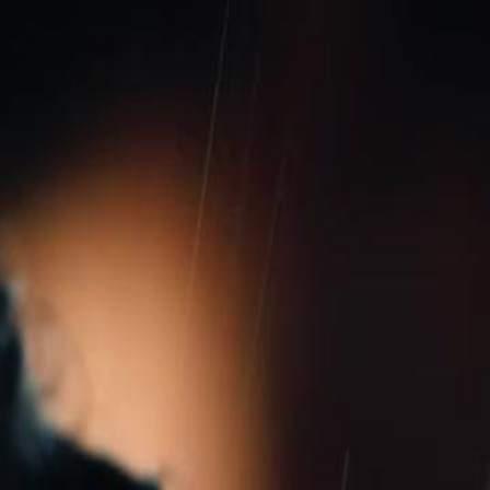
Giriş yaptıktan sonra, özel bir yolculuğa
başlayın!
Giriş yap