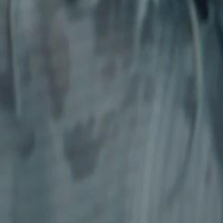
Bölümün Kilidini Aç
Bir Gecenin Yıkımı
Bölüm
7
3.1K
11.5K
Ahlaki İkilemler
Tek Gecelik Aşk
Trajik Aşk
Bir Gecenin Yıkımı
Cate, mafya varisi Nick ile yaşadığı aşkı yeni bir başlangıç sanmıştı—
planladığı gece, yatağında James'i bulana kadar. Acımasız ve güçlü. 