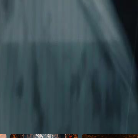
 yer altı dünyasının hükümdarıydı—ve
23
24
25
26
27
28
29
30
46
47
48
49
50
51