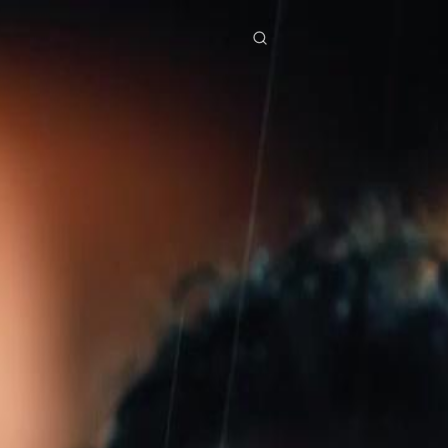
a
Diziler
İndir
Blog
ย
Bahasa Indonesia
Português
简体中文
g Việt
हिंदी