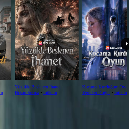
Yüzükle Beslenen İhanet
Kocama Kurduğum Oyu
mı
Hesap Sorma
⦁
İntikam
Yeniden Doğuş
⦁
İntikam