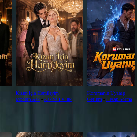
Kızım İçin Hamileyim
Korumanın Uyanışı
k
Modern Aşk
⦁
Aşk ve Evlilik
Gerilim
⦁
Hesap Sorma