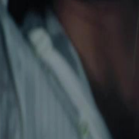
ta ki her şeyini ona vermeyi
Bir gecede dünyası paramparça oldu.