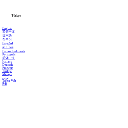
Blog
Türkçe
English
繁體中文
日本語
한국어
Español
แบบไทย
Bahasa Indonesia
Português
简体中文
Italiano
Deutsch
Français
Türkçe
Melayu
عربي
Tiếng Việt
हिंदी