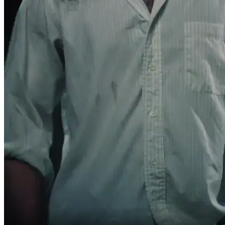
kimseyi aramanın faydası yok