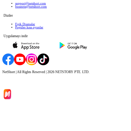
support@netshort.com
business@netshort.com
Diziler
Epik Dramalar
Popüler kısa oyunlar
Uygulamayı indir
NetShort | All Rights Reserved |
2026
NETSTORY PTE. LTD.
Ana Sayfa
Diziler
İndir