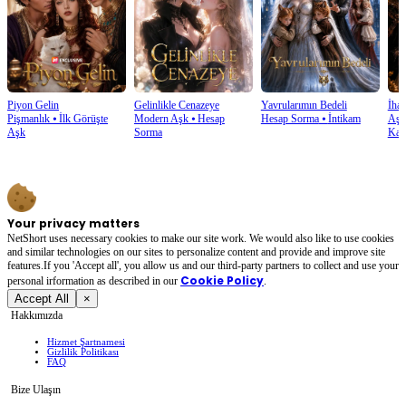
Piyon Gelin
Gelinlikle Cenazeye
Yavrularımın Bedeli
İhan
Pişmanlık
⦁
İlk Görüşte
Modern Aşk
⦁
Hesap
Hesap Sorma
⦁
İntikam
Aşk
Aşk
Sorma
Kaz
Your privacy matters
NetShort uses necessary cookies to make our site work. We would also like to use cookies
and similar technologies on our sites to personalize content and provide and improve site
features.If you 'Accept all', you allow us and our third-party partners to collect and use your
Cookie Policy
personal irformation as described in our
.
Accept All
×
Hakkımızda
Hizmet Şartnamesi
Gizlilik Politikası
FAQ
Bize Ulaşın