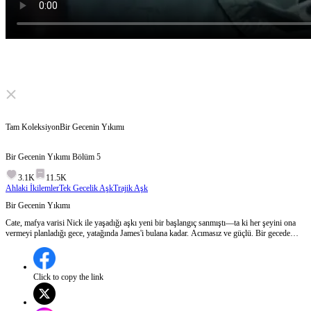
Click to unmute
Tam Koleksiyon
Bir Gecenin Yıkımı
Bir Gecenin Yıkımı
Bölüm
5
3.1K
11.5K
Ahlaki İkilemler
Tek Gecelik Aşk
Trajik Aşk
Bir Gecenin Yıkımı
Cate, mafya varisi Nick ile yaşadığı aşkı yeni bir başlangıç sanmıştı—ta ki her şeyini ona
vermeyi planladığı gece, yatağında James'i bulana kadar. Acımasız ve güçlü. Bir gecede
dünyası paramparça oldu. Ertesi gün bir partide gerçek onu şok etti: yatağını paylaştığı
adam, yer altı dünyasının hükümdarıydı—ve sevgilisinin babası.
Click to copy the link