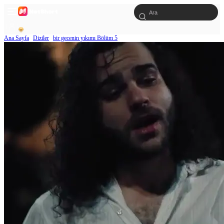
Ana Sayfa
Diziler
bir gecenin yıkımı Bölüm 5