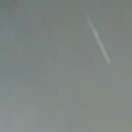
Ana Sayf
Türkçe
English
繁體中文
日本語
한국어
Español
แบบไท
Italiano
Deutsch
Français
Türkçe
Melayu
عربي
Tiến
Ana Sayfa
Diziler
bir gecenin yıkımı Bölüm 17