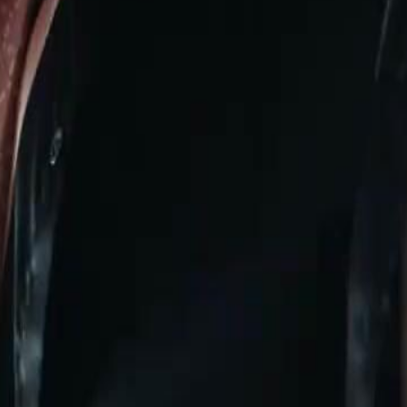
ta ki her şeyini ona vermeyi
Bir gecede dünyası paramparça oldu.