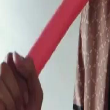
Bölümün Kilidini Aç
Bir Gecenin Yıkımı
Bölüm
17
3.1K
11.5K
Ahlaki İkilemler
Tek Gecelik Aşk
Trajik Aşk
Bir Gecenin Yıkımı
Cate, mafya varisi Nick ile yaşadığı aşkı yeni bir başlangıç sanmıştı—
planladığı gece, yatağında James'i bulana kadar. Acımasız ve güçlü. 