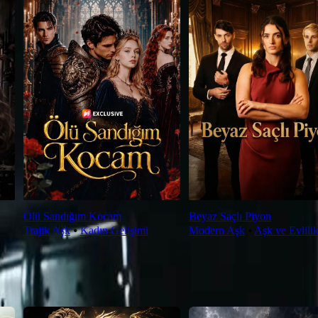
Ölü Sandığım Kocam
Beyaz Saçlı Piyon
Trajik Aşk
⦁
Kadın Gelişimi
Modern Aşk
⦁
Aşk ve Evlili