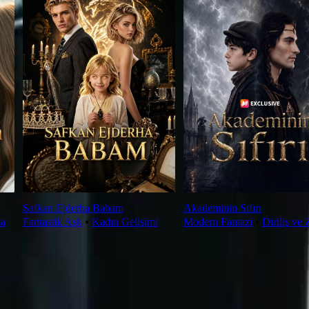
Safkan Ejderha Babam
Akademinin Sıfırı
ma
Fantastik Aşk
⦁
Kadın Gelişimi
Modern Fantazi
⦁
Diriliş ve 