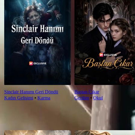
Sinclair Hanımı Geri Döndü
Baştan Çıkar
Kadın Gelişimi
⦁
Karma
Gerilim
⦁
Okul
Yeni Öneriler