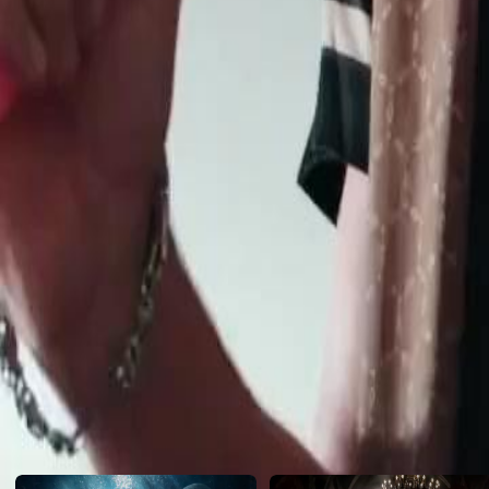
Ertesi gün bir partide gerçek onu şok etti: yatağını paylaştığı adam,
sevgilisinin babası.
Click to copy the link
Click to copy the link
1 - 30
31 -51
Tam Koleksiyon
1
2
3
4
5
6
7
8
9
10
11
12
13
14
15
16
18
19
20
21
22
23
24
25
26
27
28
29
30
31
32
33
34
35
36
37
38
39
40
41
42
43
44
45
Önerilenler