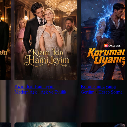
Kızım İçin Hamileyim
Korumanın Uyanışı
k
Modern Aşk
⦁
Aşk ve Evlilik
Gerilim
⦁
Hesap Sorma