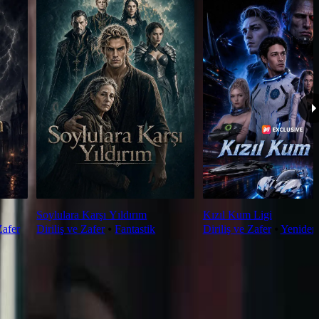
Soylulara Karşı Yıldırım
Kızıl Kum Ligi
Zafer
Diriliş ve Zafer
⦁
Fantastik
Diriliş ve Zafer
⦁
Yeniden