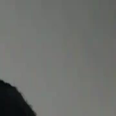
Giriş yaptıktan sonra, özel bir yolculuğa
başlayın!
Giriş yap