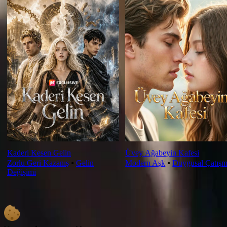
Kaderi Kesen Gelin
Üvey Ağabeyin Kafesi
Zorlu Geri Kazanış
⦁
Gelin
Modern Aşk
⦁
Duygusal Çatış
Değişimi