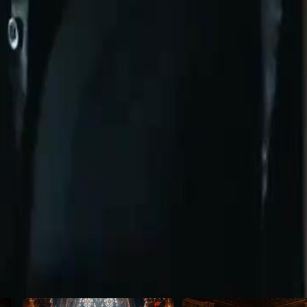
 yer altı dünyasının hükümdarıydı—ve
46
47
48
49
50
51