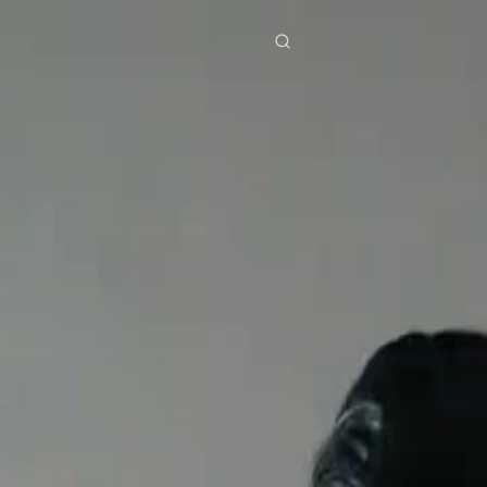
a
Diziler
İndir
Blog
ย
Bahasa Indonesia
Português
简体中文
g Việt
हिंदी