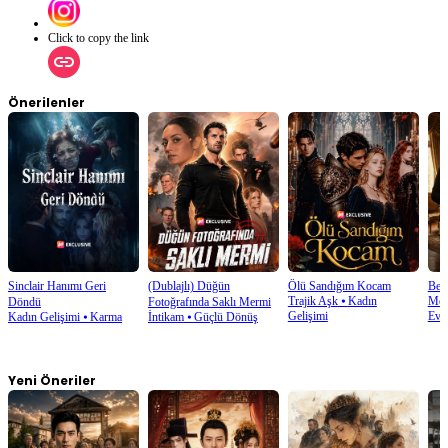
Click to copy the link
Önerilenler
Sinclair Hanımı Geri
(Dublajlı) Düğün
Ölü Sandığım Kocam
Beya
Trajik Aşk
⦁
Kadın
Mod
Döndü
Fotoğrafında Saklı Mermi
Gelişimi
Evli
Kadın Gelişimi
⦁
Karma
İntikam
⦁
Güçlü Dönüş
Yeni Öneriler