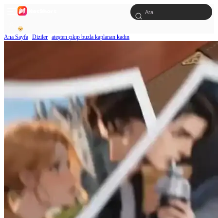
Ana Sayfa
Diziler
ateşten çıkıp buzla kaplanan kadın