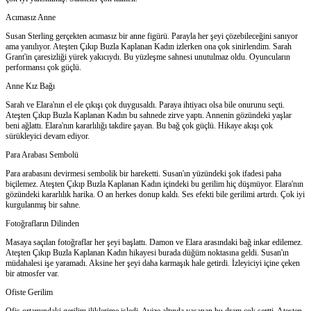
Acımasız Anne
Susan Sterling gerçekten acımasız bir anne figürü. Parayla her şeyi çözebileceğini sanıyor
ama yanılıyor. Ateşten Çıkıp Buzla Kaplanan Kadın izlerken ona çok sinirlendim. Sarah
Grant'in çaresizliği yürek yakıcıydı. Bu yüzleşme sahnesi unutulmaz oldu. Oyuncuların
performansı çok güçlü.
Anne Kız Bağı
Sarah ve Elara'nın el ele çıkışı çok duygusaldı. Paraya ihtiyacı olsa bile onurunu seçti.
Ateşten Çıkıp Buzla Kaplanan Kadın bu sahnede zirve yaptı. Annenin gözündeki yaşlar
beni ağlattı. Elara'nın kararlılığı takdire şayan. Bu bağ çok güçlü. Hikaye akışı çok
sürükleyici devam ediyor.
Para Arabası Sembolü
Para arabasını devirmesi sembolik bir hareketti. Susan'ın yüzündeki şok ifadesi paha
biçilemez. Ateşten Çıkıp Buzla Kaplanan Kadın içindeki bu gerilim hiç düşmüyor. Elara'nın
gözündeki kararlılık harika. O an herkes donup kaldı. Ses efekti bile gerilimi artırdı. Çok iyi
kurgulanmış bir sahne.
Fotoğrafların Dilinden
Masaya saçılan fotoğraflar her şeyi başlattı. Damon ve Elara arasındaki bağ inkar edilemez.
Ateşten Çıkıp Buzla Kaplanan Kadın hikayesi burada düğüm noktasına geldi. Susan'ın
müdahalesi işe yaramadı. Aksine her şeyi daha karmaşık hale getirdi. İzleyiciyi içine çeken
bir atmosfer var.
Ofiste Gerilim
Ofis ortamındaki gerilim iliklerime işledi. Avize altında yaşanan bu dram çok sertti. Ateşten