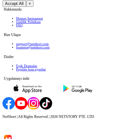
Accept All
×
Hakkımızda
Hizmet Şartnamesi
Gizlilik Politikası
FAQ
Bize Ulaşın
support@netshort.com
business@netshort.com
Diziler
Epik Dramalar
Popüler kısa oyunlar
Uygulamayı indir
NetShort | All Rights Reserved |
2026
NETSTORY PTE. LTD.