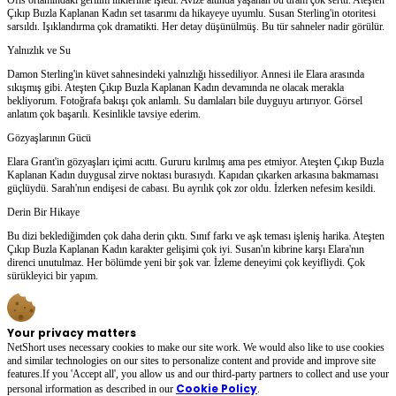
Çıkıp Buzla Kaplanan Kadın set tasarımı da hikayeye uyumlu. Susan Sterling'in otoritesi
sarsıldı. Işıklandırma çok dramatikti. Her detay düşünülmüş. Bu tür sahneler nadir görülür.
Yalnızlık ve Su
Damon Sterling'in küvet sahnesindeki yalnızlığı hissediliyor. Annesi ile Elara arasında
sıkışmış gibi. Ateşten Çıkıp Buzla Kaplanan Kadın devamında ne olacak merakla
bekliyorum. Fotoğrafa bakışı çok anlamlı. Su damlaları bile duyguyu artırıyor. Görsel
anlatım çok başarılı. Kesinlikle tavsiye ederim.
Gözyaşlarının Gücü
Elara Grant'in gözyaşları içimi acıttı. Gururu kırılmış ama pes etmiyor. Ateşten Çıkıp Buzla
Kaplanan Kadın duygusal zirve noktası burasıydı. Kapıdan çıkarken arkasına bakmaması
güçlüydü. Sarah'nın endişesi de cabası. Bu ayrılık çok zor oldu. İzlerken nefesim kesildi.
Derin Bir Hikaye
Bu dizi beklediğimden çok daha derin çıktı. Sınıf farkı ve aşk teması işleniş harika. Ateşten
Çıkıp Buzla Kaplanan Kadın karakter gelişimi çok iyi. Susan'ın kibrine karşı Elara'nın
direnci unutulmaz. Her bölümde yeni bir şok var. İzleme deneyimi çok keyifliydi. Çok
sürükleyici bir yapım.
Your privacy matters
NetShort uses necessary cookies to make our site work. We would also like to use cookies
and similar technologies on our sites to personalize content and provide and improve site
features.If you 'Accept all', you allow us and our third-party partners to collect and use your
Cookie Policy
personal irformation as described in our
.