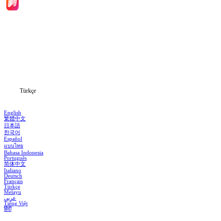
Ana Sayfa
Diziler
İndir
Blog
Türkçe
English
繁體中文
日本語
한국어
Español
แบบไทย
Bahasa Indonesia
Português
简体中文
Italiano
Deutsch
Français
Türkçe
Melayu
عربي
Tiếng Việt
हिंदी