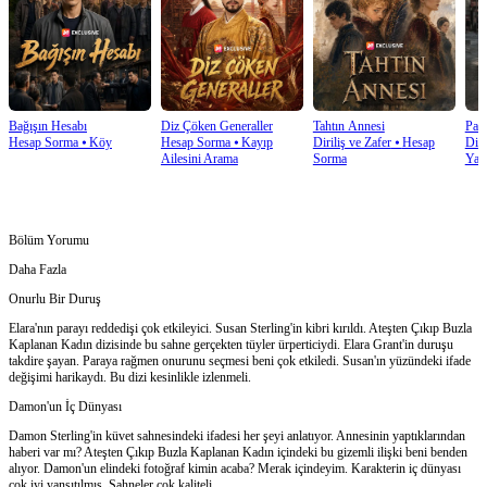
Bağışın Hesabı
Diz Çöken Generaller
Tahtın Annesi
Pat
Hesap Sorma
⦁
Köy
Hesap Sorma
⦁
Kayıp
Diriliş ve Zafer
⦁
Hesap
Diri
Ailesini Arama
Sorma
Yaş
Bölüm Yorumu
Daha Fazla
Onurlu Bir Duruş
Elara'nın parayı reddedişi çok etkileyici. Susan Sterling'in kibri kırıldı. Ateşten Çıkıp Buzla
Kaplanan Kadın dizisinde bu sahne gerçekten tüyler ürperticiydi. Elara Grant'in duruşu
takdire şayan. Paraya rağmen onurunu seçmesi beni çok etkiledi. Susan'ın yüzündeki ifade
değişimi harikaydı. Bu dizi kesinlikle izlenmeli.
Damon'un İç Dünyası
Damon Sterling'in küvet sahnesindeki ifadesi her şeyi anlatıyor. Annesinin yaptıklarından
haberi var mı? Ateşten Çıkıp Buzla Kaplanan Kadın içindeki bu gizemli ilişki beni benden
alıyor. Damon'un elindeki fotoğraf kimin acaba? Merak içindeyim. Karakterin iç dünyası
çok iyi yansıtılmış. Sahneler çok kaliteli.