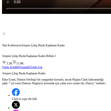
Click to unmute
Tam Koleksiyon
Ateşten Çıkıp Buzla Kaplanan Kadın
Ateşten Çıkıp Buzla Kaplanan Kadın
Bölüm
1
3.2K
11.0K
Yanlış Kimlik
Pişmanlık
Trajik Aşk
Ateşten Çıkıp Buzla Kaplanan Kadın
Elara Grant, Damon Sterling'i bir yangından kurtardı, ancak Regina Clark kahramanlığı
çaldı. 7 yıl sonra Damon, Regina'yı korumak için yalan yere yemin etti, Elara'yı "intihalci"
diye damgaladı. Kalbi kırılan Elara, L.A.'den ayrılıp tıp dünyasında zirveye çıktı. Gerçekler
ortaya çıkınca Damon pişman oldu, ama Elara'nın kalbi çoktan buz tuttu. Damon onu geri
kazanmak için neyi feda edecek?
Click to copy the link