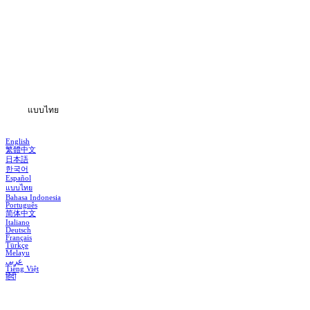
หน้าหลัก
ซีรีส์
ดาวน์โหลด
ข้อมูล
แบบไทย
English
繁體中文
日本語
한국어
Español
แบบไทย
Bahasa Indonesia
Português
简体中文
Italiano
Deutsch
Français
Türkçe
Melayu
عربي
Tiếng Việt
हिंदी