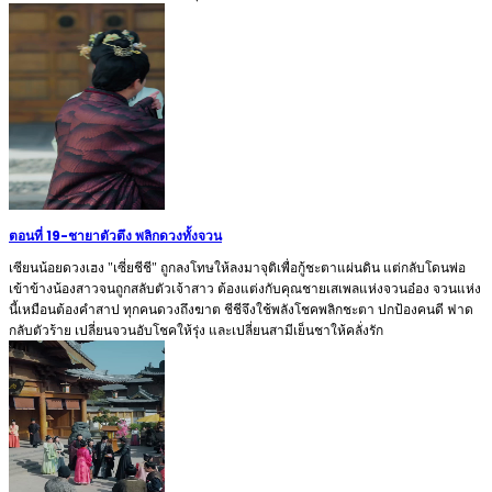
ตอนที่ 19
-
ชายาตัวตึง พลิกดวงทั้งจวน
เซียนน้อยดวงเฮง "เซี่ยชีชี" ถูกลงโทษให้ลงมาจุติเพื่อกู้ชะตาแผ่นดิน แต่กลับโดนพ่อ
เข้าข้างน้องสาวจนถูกสลับตัวเจ้าสาว ต้องแต่งกับคุณชายเสเพลแห่งจวนอ๋อง จวนแห่ง
นี้เหมือนต้องคำสาป ทุกคนดวงถึงฆาต ชีชีจึงใช้พลังโชคพลิกชะตา ปกป้องคนดี ฟาด
กลับตัวร้าย เปลี่ยนจวนอับโชคให้รุ่ง และเปลี่ยนสามีเย็นชาให้คลั่งรัก