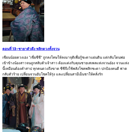
ตอนที่ 13
-
ชายาตัวตึง พลิกดวงทั้งจวน
เซียนน้อยดวงเฮง "เซี่ยชีชี" ถูกลงโทษให้ลงมาจุติเพื่อกู้ชะตาแผ่นดิน แต่กลับโดนพ่อ
เข้าข้างน้องสาวจนถูกสลับตัวเจ้าสาว ต้องแต่งกับคุณชายเสเพลแห่งจวนอ๋อง จวนแห่ง
นี้เหมือนต้องคำสาป ทุกคนดวงถึงฆาต ชีชีจึงใช้พลังโชคพลิกชะตา ปกป้องคนดี ฟาด
กลับตัวร้าย เปลี่ยนจวนอับโชคให้รุ่ง และเปลี่ยนสามีเย็นชาให้คลั่งรัก