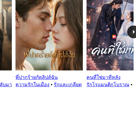
พี่ปากร้ายกัดลิปส์ฉัน
คนที่ใช่มาทีหลัง
กลับมา
ความรักในเมือง
⦁
รักและเกลียด
รักโรแมนติกโบราณ
⦁
ต