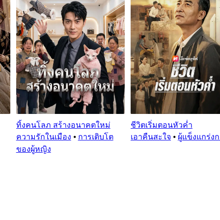
ทิ้งคนโลภ สร้างอนาคตใหม่
ชีวิตเริ่มตอนหัวค่ำ
ความรักในเมือง
⦁
การเติบโต
เอาคืนสะใจ
⦁
ผู้แข็งแกร่ง
ของผู้หญิง