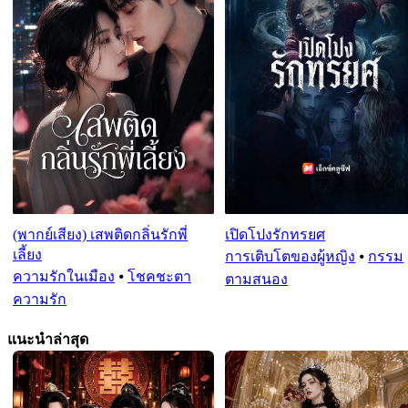
(พากย์เสียง) เสพติดกลิ่นรักพี่
เปิดโปงรักทรยศ
เลี้ยง
การเติบโตของผู้หญิง
⦁
กรรม
ความรักในเมือง
⦁
โชคชะตา
ตามสนอง
ความรัก
แนะนำล่าสุด