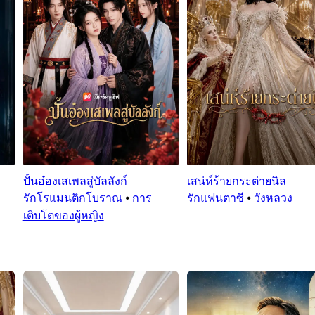
ปั้นอ๋องเสเพลสู่บัลลังก์
เสน่ห์ร้ายกระต่ายนิล
รักโรแมนติกโบราณ
⦁
การ
รักแฟนตาซี
⦁
วังหลวง
เติบโตของผู้หญิง