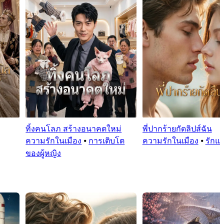
ทิ้งคนโลภ สร้างอนาคตใหม่
พี่ปากร้ายกัดลิปส์ฉัน
ความรักในเมือง
⦁
การเติบโต
ความรักในเมือง
⦁
รักแ
ของผู้หญิง