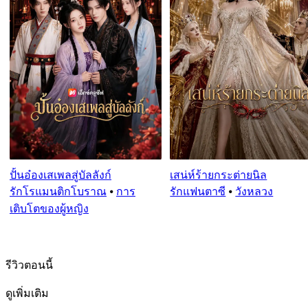
ปั้นอ๋องเสเพลสู่บัลลังก์
เสน่ห์ร้ายกระต่ายนิล
รักโรแมนติกโบราณ
⦁
การ
รักแฟนตาซี
⦁
วังหลวง
เติบโตของผู้หญิง
รีวิวตอนนี้
ดูเพิ่มเติม