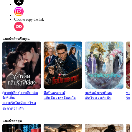
Click to copy the link
แนะนำสำหรับคุณ
(พากย์เสียง) เสพติดกลิ่น
มือปืนพระกาฬ
จุมพิตมังกรจุติเทพ
ขอร
รักพี่เลี้ยง
แก้แค้น
⦁
เอาคืนสะใจ
เกิดใหม่
⦁
แก้แค้น
รัก
ความรักในเมือง
⦁
โชค
ชะตาความรัก
แนะนำล่าสุด