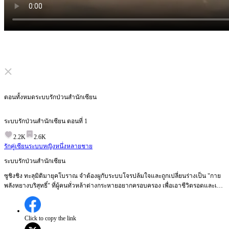
Click to unmute
ตอนทั้งหมด
ระบบรักป่วนสำนักเซียน
ระบบรักป่วนสำนักเซียน
ตอนที่
1
2.2K
2.6K
รักคู่เซียน
ระบบ
หญิงหนึ่งหลายชาย
ระบบรักป่วนสำนักเซียน
ซูชิงชิง ทะลุมิติมายุคโบราณ จำต้องผูกับระบบโจรปล้มใจและถูกเปลี่ยนร่างเป็น "กาย
พลังหยางบริสุทธิ์" ที่ผู้คนทั่วหล้าต่างกระหายอยากครอบครอง เพื่อเอาชีวิตรอดและเพิ่ม
พลังบำเพ็ญ เธอจึงต้องทำภารกิจเข้าหาบุรุษรูปงามระดับท็อปของยุทธภพ ทั้งศิษย์พี่
ใหญ่ผู้แสนดี ท่านเซียนกระบี่ผู้เย็นชา และจอมมารผู้โหดเหี้ยม ท่ามกลางสมรภูมิชิงรัก
หักสวาทและอันตรายรอบทิศ ซูชิงชิงสู้สุดใจปั่นหัวเหล่าบุรุษจนพลิกชะตากลายเป็น
Click to copy the link
เซียนผู้ยิ่งใหญ่ที่ไร้ผู้ต้าน