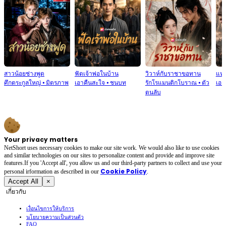
สาวน้อยช่างพูด
ฟัดเจ้าพ่อในบ้าน
วิวาห์กับราชาขอทาน
แห
ศึกตระกูลใหญ่
⦁
มิตรภาพ
เอาคืนสะใจ
⦁
ชนบท
รักโรแมนติกโบราณ
⦁
ตัว
เอา
ตนลับ
Your privacy matters
NetShort uses necessary cookies to make our site work. We would also like to use cookies
and similar technologies on our sites to personalize content and provide and improve site
features.If you 'Accept all', you allow us and our third-party partners to collect and use your
Cookie Policy
personal irformation as described in our
.
Accept All
×
เกี่ยวกับ
เงื่อนไขการให้บริการ
นโยบายความเป็นส่วนตัว
FAQ