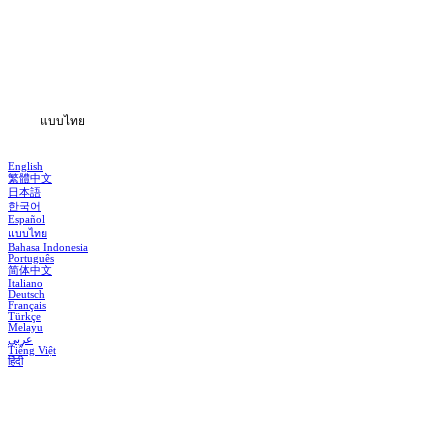
ซีรีส์
ดาวน์โหลด
ข้อมูล
แบบไทย
English
繁體中文
日本語
한국어
Español
แบบไทย
Bahasa Indonesia
Português
简体中文
Italiano
Deutsch
Français
Türkçe
Melayu
عربي
Tiếng Việt
हिंदी