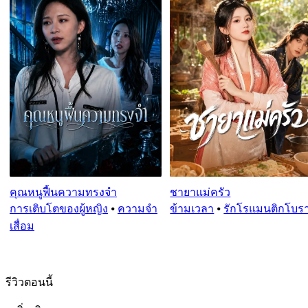
คุณหนูฟื้นความทรงจำ
ชายาแม่ครัว
การเติบโตของผู้หญิง
⦁
ความจำ
ข้ามเวลา
⦁
รักโรแมนติกโบ
เสื่อม
รีวิวตอนนี้