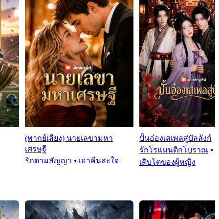
(พากย์เสียง) นายเลขามหา
ปั้นอ๋องเสเพลสู่บัลลังก์
เศรษฐี
รักโรแมนติกโบราณ
⦁
รักตามสัญญา
⦁
เอาคืนสะใจ
เติบโตของผู้หญิง