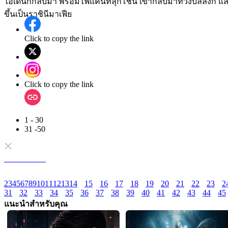
ไอเดนก็กลับมา พร้อมไฟแค้นที่ลุกโชน เขากลับมาทวงบัลลังก์ และปั
ขึ้นเป็นราชินีมาเฟีย
Click to copy the link
Click to copy the link
1 - 30
31 -50
ตอนทั้งหมด
2
3
4
5
6
7
8
9
10
11
12
13
14
15
16
17
18
19
20
21
22
23
2
31
32
33
34
35
36
37
38
39
40
41
42
43
44
45
แนะนำสำหรับคุณ