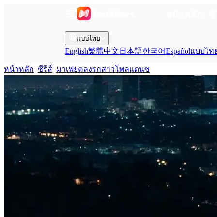
หน้าหลัก
ซี
แบบไทย
English
繁體中文
日本語
한국어
Español
แบบไท
หน้าหลัก
ซีรีส์
มาเฟยคลงรกสาวโพลแดนซ