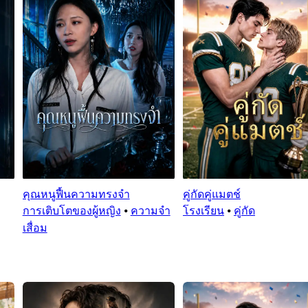
คุณหนูฟื้นความทรงจำ
คู่กัดคู่แมตช์
การเติบโตของผู้หญิง
⦁
ความจำ
โรงเรียน
⦁
คู่กัด
เสื่อม