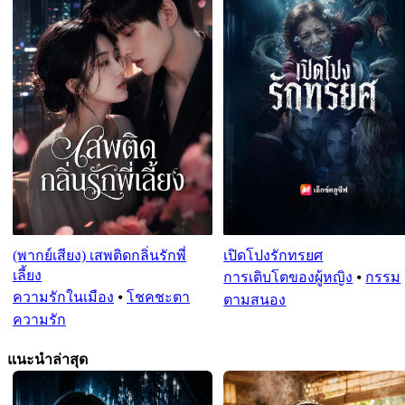
(พากย์เสียง) เสพติดกลิ่นรักพี่
เปิดโปงรักทรยศ
เลี้ยง
การเติบโตของผู้หญิง
⦁
กรรม
ความรักในเมือง
⦁
โชคชะตา
ตามสนอง
ความรัก
แนะนำล่าสุด