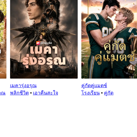
เมคารุ่งอรุณ
คู่กัดคู่แมตช์
ราณ
พลิกชีวิต
⦁
เอาคืนสะใจ
โรงเรียน
⦁
คู่กัด