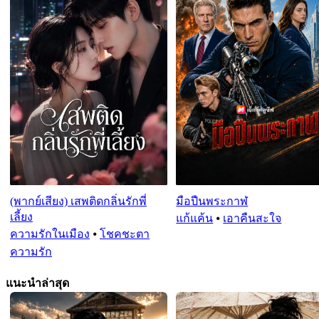
(พากย์เสียง) เสพติดกลิ่นรักพี่
มือปืนพระกาฬ
เลี้ยง
แก้แค้น
⦁
เอาคืนสะใจ
ความรักในเมือง
⦁
โชคชะตา
ความรัก
แนะนำล่าสุด