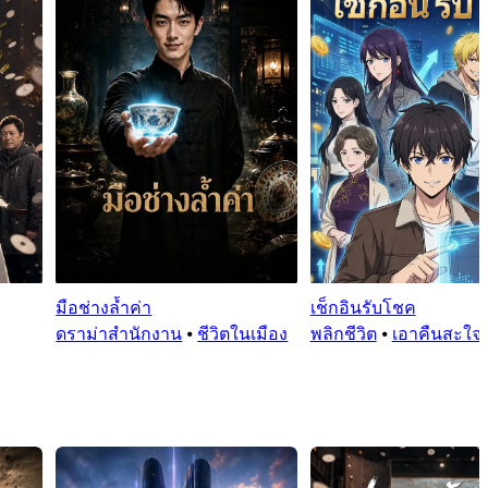
มือช่างล้ำค่า
เช็กอินรับโชค
ดราม่าสำนักงาน
⦁
ชีวิตในเมือง
พลิกชีวิต
⦁
เอาคืนสะใจ