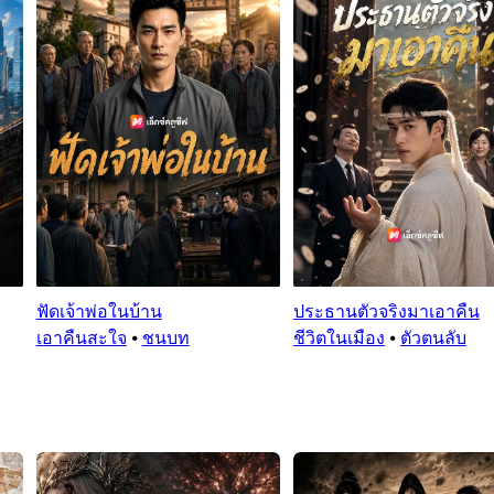
ฟัดเจ้าพ่อในบ้าน
ประธานตัวจริงมาเอาคืน
เอาคืนสะใจ
⦁
ชนบท
ชีวิตในเมือง
⦁
ตัวตนลับ