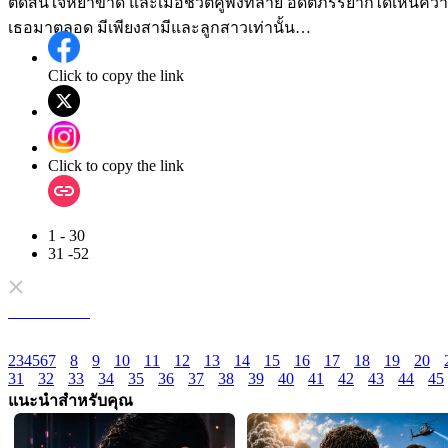
ตัดสินใจหย่าขาด และเมื่อชีวิตคู่พังทลาย อดีตภรรยาก็ได้เห็นความ
เธอมาตลอด มีเพียงสามีและลูกสาวเท่านั้น…
Click to copy the link
Click to copy the link
1 - 30
31 -52
ตอนทั้งหมด
2
3
4
5
6
7
8
9
10
11
12
13
14
15
16
17
18
19
20
31
32
33
34
35
36
37
38
39
40
41
42
43
44
45
แนะนำสำหรับคุณ