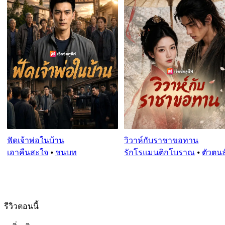
ฟัดเจ้าพ่อในบ้าน
วิวาห์กับราชาขอทาน
เอาคืนสะใจ
⦁
ชนบท
รักโรแมนติกโบราณ
⦁
ตัวตนล
รีวิวตอนนี้