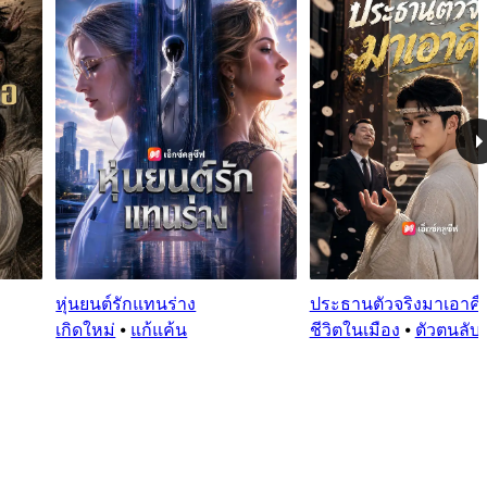
หุ่นยนต์รักแทนร่าง
ประธานตัวจริงมาเอาคื
เกิดใหม่
⦁
แก้แค้น
ชีวิตในเมือง
⦁
ตัวตนลับ