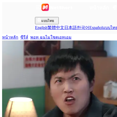
หน้าหลัก
ซี
แบบไทย
English
繁體中文
日本語
한국어
Español
แบบไท
หน้าหลัก
ซีรีส์
พอท ฉนไมใชตเอทเอม