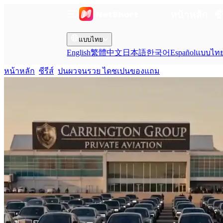
หน้าหลัก
ซี
แบบไทย
English
繁體中文
日本語
한국어
Español
แบบไท
หน้าหลัก
ซีรีส์
ปนผวจนรวย ไดชเปนของแถม