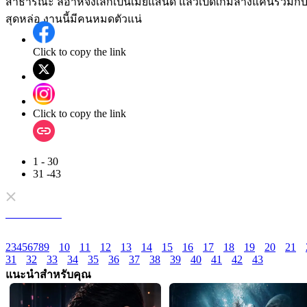
สาธารณะ ลีอาห์จึงเลิกเป็นเมียแสนดี แล้วเปิดเกมล้างแค้นร่วมกั
สุดหล่อ งานนี้มีคนหมดตัวแน่
Click to copy the link
Click to copy the link
1 - 30
31 -43
ตอนทั้งหมด
2
3
4
5
6
7
8
9
10
11
12
13
14
15
16
17
18
19
20
21
31
32
33
34
35
36
37
38
39
40
41
42
43
แนะนำสำหรับคุณ