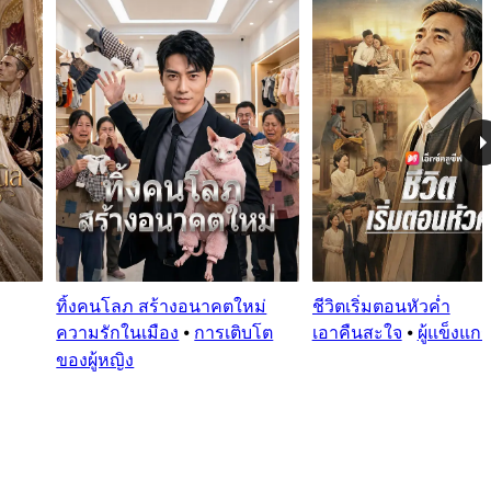
ทิ้งคนโลภ สร้างอนาคตใหม่
ชีวิตเริ่มตอนหัวค่ำ
ความรักในเมือง
⦁
การเติบโต
เอาคืนสะใจ
⦁
ผู้แข็งแก
ของผู้หญิง