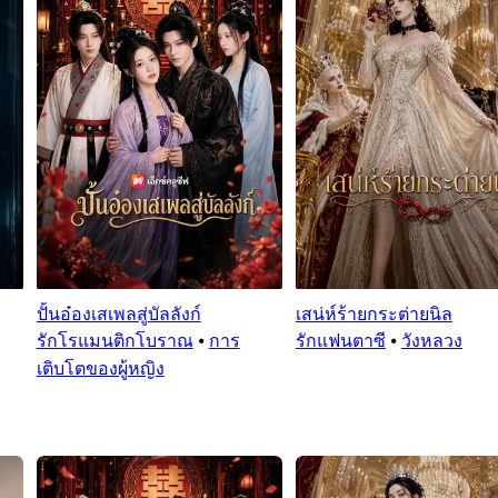
ปั้นอ๋องเสเพลสู่บัลลังก์
เสน่ห์ร้ายกระต่ายนิล
รักโรแมนติกโบราณ
⦁
การ
รักแฟนตาซี
⦁
วังหลวง
เติบโตของผู้หญิง