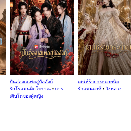
ปั้นอ๋องเสเพลสู่บัลลังก์
เสน่ห์ร้ายกระต่ายนิล
รักโรแมนติกโบราณ
⦁
การ
รักแฟนตาซี
⦁
วังหลวง
เติบโตของผู้หญิง