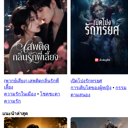
(พากย์เสียง) เสพติดกลิ่นรักพี่
เปิดโปงรักทรยศ
เลี้ยง
การเติบโตของผู้หญิง
⦁
กรรม
ความรักในเมือง
⦁
โชคชะตา
ตามสนอง
ความรัก
แนะนำล่าสุด