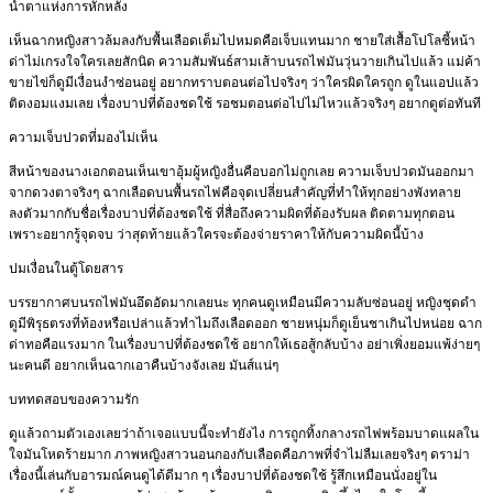
น้ำตาแห่งการหักหลัง
เห็นฉากหญิงสาวล้มลงกับพื้นเลือดเต็มไปหมดคือเจ็บแทนมาก ชายใส่เสื้อโปโลชี้หน้า
ด่าไม่เกรงใจใครเลยสักนิด ความสัมพันธ์สามเส้าบนรถไฟมันวุ่นวายเกินไปแล้ว แม่ค้า
ขายไข่ก็ดูมีเงื่อนงำซ่อนอยู่ อยากทราบตอนต่อไปจริงๆ ว่าใครผิดใครถูก ดูในแอปแล้ว
ติดงอมแงมเลย เรื่องบาปที่ต้องชดใช้ รอชมตอนต่อไปไม่ไหวแล้วจริงๆ อยากดูต่อทันที
ความเจ็บปวดที่มองไม่เห็น
สีหน้าของนางเอกตอนเห็นเขาอุ้มผู้หญิงอื่นคือบอกไม่ถูกเลย ความเจ็บปวดมันออกมา
จากดวงตาจริงๆ ฉากเลือดบนพื้นรถไฟคือจุดเปลี่ยนสำคัญที่ทำให้ทุกอย่างพังทลาย
ลงตัวมากกับชื่อเรื่องบาปที่ต้องชดใช้ ที่สื่อถึงความผิดที่ต้องรับผล ติดตามทุกตอน
เพราะอยากรู้จุดจบ ว่าสุดท้ายแล้วใครจะต้องจ่ายราคาให้กับความผิดนี้บ้าง
ปมเงื่อนในตู้โดยสาร
บรรยากาศบนรถไฟมันอึดอัดมากเลยนะ ทุกคนดูเหมือนมีความลับซ่อนอยู่ หญิงชุดดำ
ดูมีพิรุธตรงที่ท้องหรือเปล่าแล้วทำไมถึงเลือดออก ชายหนุ่มก็ดูเย็นชาเกินไปหน่อย ฉาก
ด่าทอคือแรงมาก ในเรื่องบาปที่ต้องชดใช้ อยากให้เธอสู้กลับบ้าง อย่าเพิ่งยอมแพ้ง่ายๆ
นะคนดี อยากเห็นฉากเอาคืนบ้างจังเลย มันส์แน่ๆ
บททดสอบของความรัก
ดูแล้วถามตัวเองเลยว่าถ้าเจอแบบนี้จะทำยังไง การถูกทิ้งกลางรถไฟพร้อมบาดแผลใน
ใจมันโหดร้ายมาก ภาพหญิงสาวนอนกองกับเลือดคือภาพที่จำไม่ลืมเลยจริงๆ ดราม่า
เรื่องนี้เล่นกับอารมณ์คนดูได้ดีมาก ๆ เรื่องบาปที่ต้องชดใช้ รู้สึกเหมือนนั่งอยู่ใน