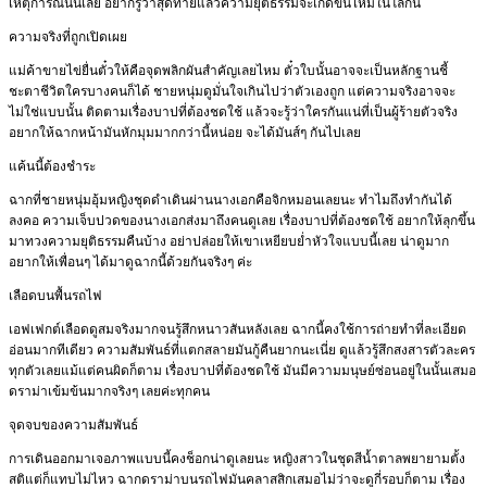
เหตุการณ์นั้นเลย อยากรู้ว่าสุดท้ายแล้วความยุติธรรมจะเกิดขึ้นไหมในโลกนี้
ความจริงที่ถูกเปิดเผย
แม่ค้าขายไข่ยื่นตั๋วให้คือจุดพลิกผันสำคัญเลยไหม ตั๋วใบนั้นอาจจะเป็นหลักฐานชี้
ชะตาชีวิตใครบางคนก็ได้ ชายหนุ่มดูมั่นใจเกินไปว่าตัวเองถูก แต่ความจริงอาจจะ
ไม่ใช่แบบนั้น ติดตามเรื่องบาปที่ต้องชดใช้ แล้วจะรู้ว่าใครกันแน่ที่เป็นผู้ร้ายตัวจริง
อยากให้ฉากหน้ามันหักมุมมากกว่านี้หน่อย จะได้มันส์ๆ กันไปเลย
แค้นนี้ต้องชำระ
ฉากที่ชายหนุ่มอุ้มหญิงชุดดำเดินผ่านนางเอกคือจิกหมอนเลยนะ ทำไมถึงทำกันได้
ลงคอ ความเจ็บปวดของนางเอกส่งมาถึงคนดูเลย เรื่องบาปที่ต้องชดใช้ อยากให้ลุกขึ้น
มาทวงความยุติธรรมคืนบ้าง อย่าปล่อยให้เขาเหยียบย่ำหัวใจแบบนี้เลย น่าดูมาก
อยากให้เพื่อนๆ ได้มาดูฉากนี้ด้วยกันจริงๆ ค่ะ
เลือดบนพื้นรถไฟ
เอฟเฟกต์เลือดดูสมจริงมากจนรู้สึกหนาวสันหลังเลย ฉากนี้คงใช้การถ่ายทำที่ละเอียด
อ่อนมากทีเดียว ความสัมพันธ์ที่แตกสลายมันกู้คืนยากนะเนี่ย ดูแล้วรู้สึกสงสารตัวละคร
ทุกตัวเลยแม้แต่คนผิดก็ตาม เรื่องบาปที่ต้องชดใช้ มันมีความมนุษย์ซ่อนอยู่ในนั้นเสมอ
ดราม่าเข้มข้นมากจริงๆ เลยค่ะทุกคน
จุดจบของความสัมพันธ์
การเดินออกมาเจอภาพแบบนี้คงช็อกน่าดูเลยนะ หญิงสาวในชุดสีน้ำตาลพยายามตั้ง
สติแต่ก็แทบไม่ไหว ฉากดราม่าบนรถไฟมันคลาสสิกเสมอไม่ว่าจะดูกี่รอบก็ตาม เรื่อง