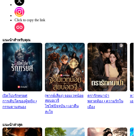
Click to copy the link
แนะนำสำหรับคุณ
เปิดโปงรักทรยศ
(พากย์เสียง) จอมเวทน้อย
ตรารักหมาป่า
หว
สยบอเวจี
การเติบโตของผู้หญิง
⦁
พลาดท้อง
⦁
ความรักใน
เอา
ไซไฟปัจจุบัน
⦁
เอาคืน
กรรมตามสนอง
เมือง
สะใจ
แนะนำล่าสุด