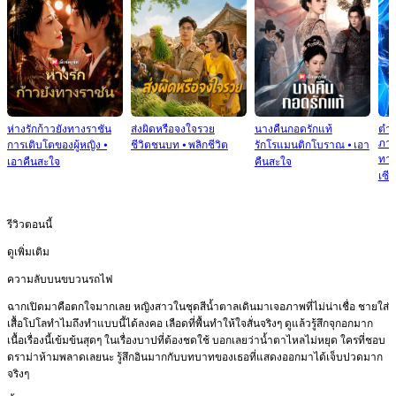
ห่างรักก้าวยังทางราชัน
ส่งผิดหรือจงใจรวย
นางคืนกอดรักแท้
ตำน
ภาค
การเติบโตของผู้หญิง
⦁
ชีวิตชนบท
⦁
พลิกชีวิต
รักโรแมนติกโบราณ
⦁
เอา
ทายา
เอาคืนสะใจ
คืนสะใจ
เซี
รีวิวตอนนี้
ดูเพิ่มเติม
ความลับบนขบวนรถไฟ
ฉากเปิดมาคือตกใจมากเลย หญิงสาวในชุดสีน้ำตาลเดินมาเจอภาพที่ไม่น่าเชื่อ ชายใส่
เสื้อโปโลทำไมถึงทำแบบนี้ได้ลงคอ เลือดที่พื้นทำให้ใจสั่นจริงๆ ดูแล้วรู้สึกจุกอกมาก
เนื้อเรื่องนี้เข้มข้นสุดๆ ในเรื่องบาปที่ต้องชดใช้ บอกเลยว่าน้ำตาไหลไม่หยุด ใครที่ชอบ
ดราม่าห้ามพลาดเลยนะ รู้สึกอินมากกับบทบาทของเธอที่แสดงออกมาได้เจ็บปวดมาก
จริงๆ