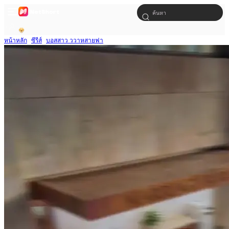
หน้าหลัก
ซีรีส์
บอสสาว ววาหสายฟา