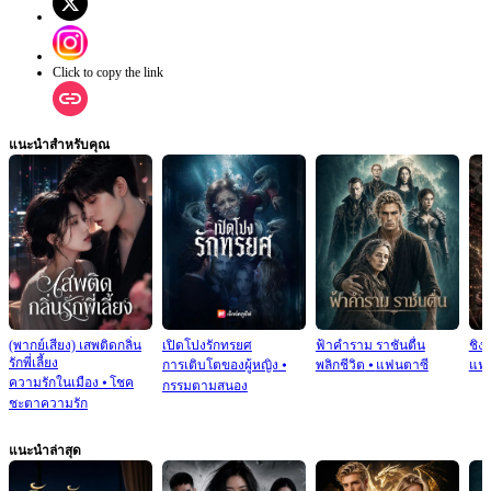
Click to copy the link
แนะนำสำหรับคุณ
(พากย์เสียง) เสพติดกลิ่น
เปิดโปงรักทรยศ
ฟ้าคำราม ราชันตื่น
ชิง
รักพี่เลี้ยง
การเติบโตของผู้หญิง
⦁
พลิกชีวิต
⦁
แฟนตาซี
แฟน
ความรักในเมือง
⦁
โชค
กรรมตามสนอง
ชะตาความรัก
แนะนำล่าสุด