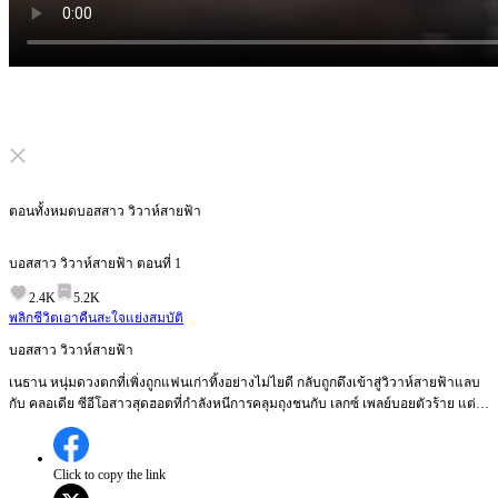
Click to unmute
ตอนทั้งหมด
บอสสาว วิวาห์สายฟ้า
บอสสาว วิวาห์สายฟ้า
ตอนที่
1
2.4K
5.2K
พลิกชีวิต
เอาคืนสะใจ
แย่งสมบัติ
บอสสาว วิวาห์สายฟ้า
เนธาน หนุ่มดวงตกที่เพิ่งถูกแฟนเก่าทิ้งอย่างไม่ไยดี กลับถูกดึงเข้าสู่วิวาห์สายฟ้าแลบ
กับ คลอเดีย ซีอีโอสาวสุดฮอตที่กำลังหนีการคลุมถุงชนกับ เลกซ์ เพลย์บอยตัวร้าย แต่
แล้วความช่วยเหลือของเธอ กลับทำให้เนธานค้นพบความจริงว่าตนคือทายาทที่แท้
จริงของตระกูลมหาเศรษฐีอย่างนอร์ริงตันที่หายตัวไป ท่ามกลางศึกชิงมรดกอันดุเดือด
เนธานได้สั่นสะเทือนโลกในฐานะ "ไซเฟอร์" อัจฉริยะไอทีระดับโลก พร้อมเดินหน้าทวง
Click to copy the link
คืนอดีตที่ถูกขโมยไปและเช็คบิลคนทรยศให้สิ้นซาก