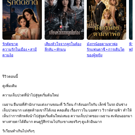
รักตัดขาด
เสียงหัวใจจากลูกในท้อง
มังกรน้อยตามหาพ่อ
ฟ้า
ความรักในเมือง
⦁
สามี
ลึกลับ
⦁
หักมุน
รักแฟนตาซี
⦁
การเติบโต
พลิก
ตามง้อ
ของผู้หญิง
รีวิวตอนนี้
ดูเพิ่มเติม
ความเจ็บปวดที่นำไปสู่จุดเริ่มต้นใหม่
เนธาน ยืนรอที่สำนักงานแต่งงานขณะที่ วิเวียน กำลังนอกใจกับ เล็กซ์ ในรถ มันช่าง
เจ็บปวดมาก แต่สุดท้ายเขาก็ได้เจอ คลอเดีย เรื่องราวใน บอสสาว วิวาห์สายฟ้า ทำให้
เห็นว่าการหักหลังนำไปสู่จุดเริ่มต้นใหม่เสมอ ความเจ็บปวดของ เนธาน สะท้อนออกมา
ทางสายตาได้ดีมาก คนดูรู้สึกร่วมไปกับเขาเลยจริงๆ ดูแล้วอินมาก
วิเวียนทำเกินไปจริงๆ