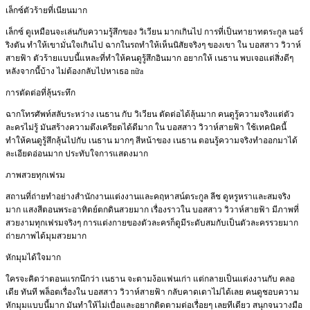
เล็กซ์ตัวร้ายที่เนียนมาก
เล็กซ์ ดูเหมือนจะเล่นกับความรู้สึกของ วิเวียน มากเกินไป การที่เป็นทายาทตระกูล นอร์
ริงตัน ทำให้เขามั่นใจเกินไป ฉากในรถทำให้เห็นนิสัยจริงๆ ของเขา ใน บอสสาว วิวาห์
สายฟ้า ตัวร้ายแบบนี้แหละที่ทำให้คนดูรู้สึกอินมาก อยากให้ เนธาน พบเจอแต่สิ่งดีๆ
หลังจากนี้บ้าง ไม่ต้องกลับไปหาเธอ nữa
การตัดต่อที่ลุ้นระทึก
ฉากโทรศัพท์สลับระหว่าง เนธาน กับ วิเวียน ตัดต่อได้ลุ้นมาก คนดูรู้ความจริงแต่ตัว
ละครไม่รู้ มันสร้างความตึงเครียดได้ดีมาก ใน บอสสาว วิวาห์สายฟ้า ใช้เทคนิคนี้
ทำให้คนดูรู้สึกลุ้นไปกับ เนธาน มากๆ สีหน้าของ เนธาน ตอนรู้ความจริงทำออกมาได้
ละเอียดอ่อนมาก ประทับใจการแสดงมาก
ภาพสวยทุกเฟรม
สถานที่ถ่ายทำอย่างสำนักงานแต่งงานและคฤหาสน์ตระกูล ลีช ดูหรูหราและสมจริง
มาก แสงสีตอนพระอาทิตย์ตกดินสวยมาก เรื่องราวใน บอสสาว วิวาห์สายฟ้า มีภาพที่
สวยงามทุกเฟรมจริงๆ การแต่งกายของตัวละครก็ดูมีระดับสมกับเป็นตัวละครรวยมาก
ถ่ายภาพได้มุมสวยมาก
หักมุมได้ใจมาก
ใครจะคิดว่าตอนแรกนึกว่า เนธาน จะตามง้อแฟนเก่า แต่กลายเป็นแต่งงานกับ คลอ
เดีย ทันที พล็อตเรื่องใน บอสสาว วิวาห์สายฟ้า กลับคาดเดาไม่ได้เลย คนดูชอบความ
หักมุมแบบนี้มาก มันทำให้ไม่เบื่อและอยากติดตามต่อเรื่อยๆ เลยทีเดียว สนุกจนวางมือ