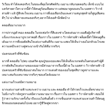
วิเวียน ทำได้ลงคอจริงๆ ในขณะที่คุยโทรศัพท์กับ เนธาน กลับกอดคอกับ เล็กซ์ แบบไม่
แคร์สายตาใคร ฉากนี้ทำให้คนดูร้อนเลือดมาก แต่พอมาดูตอนจบใน บอสสาว วิวาห์
สายฟ้า แล้วรู้สึกสะใจแทน เนธาน การที่เธอเลือกเงินและความสนุกสุดท้ายก็สูญเสียคน
ดีๆ ไป น่าเสียดายแทนเธอจริงๆ อยากให้เธอสำนึกผิดบ้าง
คลอเดียมาแรงมาก
การปรากฏตัวของ คลอเดีย ในรถเฟอร์รารี่สีแดงช่างโดดเด่นมาก เธอคือผู้บริหารที่
แข็งแกร่งและมาถูกเวลาพอดี เรื่องราวใน บอสสาว วิวาห์สายฟ้า พล็อตนี้ทำให้คนดูตื่น
เต้นมาก การที่เธอตัดสินใจแต่งงานทันทีกับ เนธาน แสดงให้เห็นว่าเธอไม่กลัวอะไรเลย
ความเคมีระหว่างคู่พระนางเข้ากันได้ดีมากจริงๆ
ปมครอบครัวที่ซับซ้อน
ฉากที่ คลอเดีย ไปพบ เฮนดริค คุณปู่ของเธอแสดงให้เห็นถึงแรงกดดันในครอบครัวผู้ดี
การตัดสินใจแต่งงานของเธออาจมีส่วนมาจากเรื่องนี้ด้วย ใน บอสสาว วิวาห์สายฟ้า มี
ปมครอบครัวที่ซับซ้อนน่าสนใจมาก การแต่งตัวของเธอในชุดสีขาวดูสง่างามและ
เหมาะสมกับบทบาทมากจริงๆ ชอบสไตล์เธอมาก
แต่งงานเร็วแต่มีความหมาย
ฉากแต่งงานสายฟ้าแลบระหว่าง เนธาน และ คลอเดีย ทำได้รวดเร็วและเด็ดขาดมาก
ไม่มีงานวิวาห์หรูหราแต่มีความหมายมาก เรื่องราวใน บอสสาว วิวาห์สายฟ้า สอนให้
รู้ว่าความรักบางครั้งก็มาถึงแบบไม่ทันตั้งตัว การเซ็นเอกสารและสวมแหวนทำให้คนดู
จิกหมอนรอตอนต่อไปเลย อยากรู้ชีวิตคู่พวกเขา