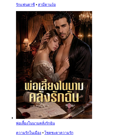
รักแฟนตาซี
⦁
สามีตามง้อ
พ่อเลี้ยงในนามคลั่งรักฉัน
ความรักในเมือง
⦁
โชคชะตาความรัก