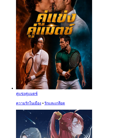
คู่แข่งคู่แมตช์
ความรักในเมือง
⦁
รักและเกลียด