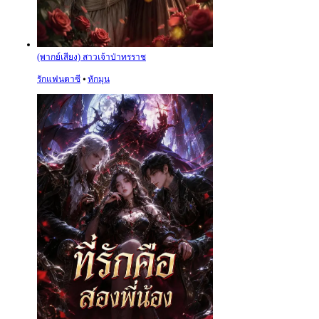
(พากย์เสียง) สาวเจ้าป่าทรราช
รักแฟนตาซี
⦁
หักมุน