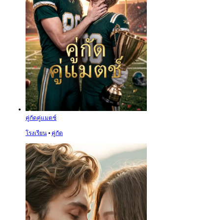
คู่กัดคู่แมตช์
โรงเรียน
⦁
คู่กัด