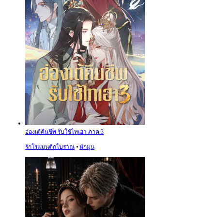
ฮ่องเต้คืนชีพ รับใช้ไทเฮา ภาค 3
รักโรแมนติกโบราณ
⦁
หักมุน