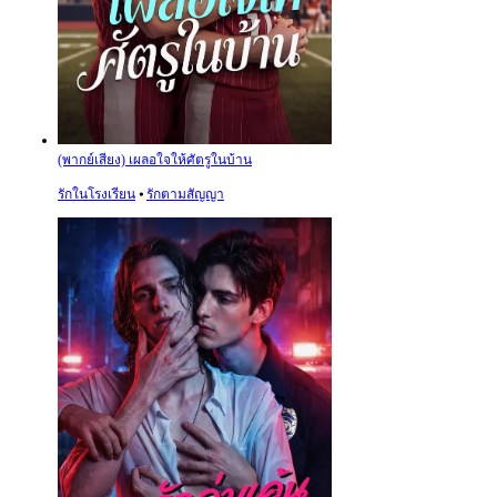
(พากย์เสียง) เผลอใจให้ศัตรูในบ้าน
รักในโรงเรียน
⦁
รักตามสัญญา