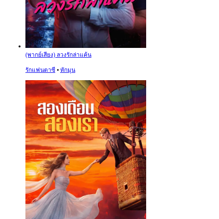
(พากย์เสียง) ลวงรักล่าแค้น
รักแฟนตาซี
⦁
หักมุน