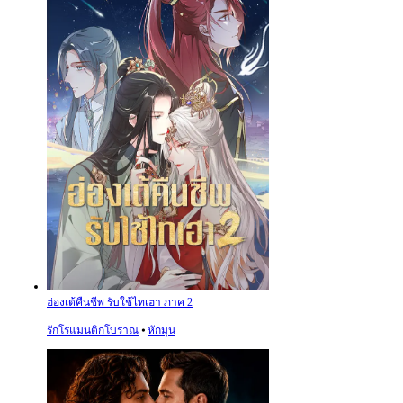
ฮ่องเต้คืนชีพ รับใช้ไทเฮา ภาค 2
รักโรแมนติกโบราณ
⦁
หักมุน