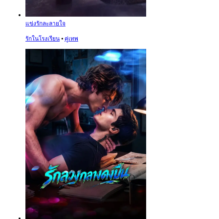
แข่งรักละลายใจ
รักในโรงเรียน
⦁
คู่เทพ