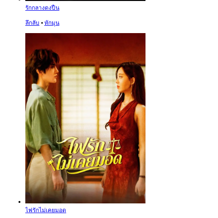
รักกลางดงปืน
ลึกลับ
⦁
หักมุน
ไฟรักไม่เคยมอด