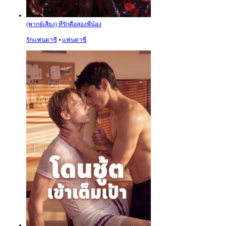
(พากย์เสียง) ที่รักคือสองพี่น้อง
รักแฟนตาซี
⦁
แฟนตาซี