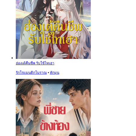
ฮ่องเต้คืนชีพ รับใช้ไทเฮา
รักโรแมนติกโบราณ
⦁
หักมุน