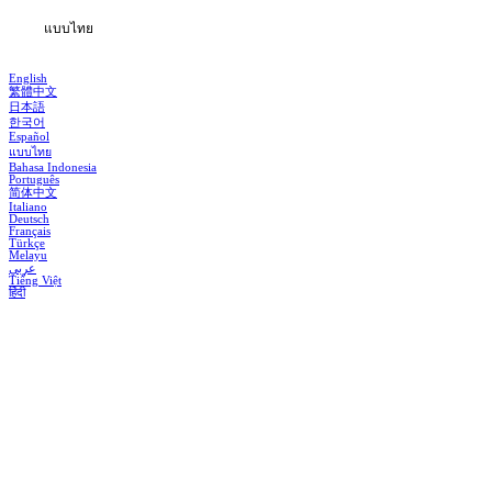
แบบไทย
English
繁體中文
日本語
한국어
Español
แบบไทย
Bahasa Indonesia
Português
简体中文
Italiano
Deutsch
Français
Türkçe
Melayu
عربي
Tiếng Việt
हिंदी