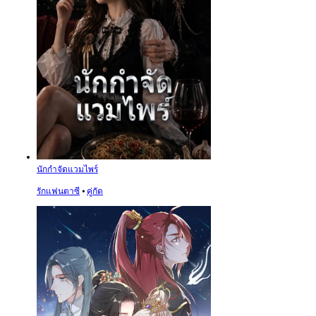
นักกำจัดแวมไพร์
รักแฟนตาซี
⦁
คู่กัด