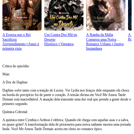
A Esposa que o Rei
Um Contra Dez Mil no
A Rainha da Máfia
A P
Rom
Sacrificou
Deserto
Comprou uma Noiva
Arrependimento
⦁
Amor à
Histórico
⦁
Vingança
Romance Urbano
⦁
Justiça
Virgem
primeira vista
Instantânea
Crítica do episódio
Mais
A Dor de Daphne
Daphne sofre tanto com a traição de Lucius. Ver Lydia nos braços dele enquanto ela chora
na borda do precipício foi de partir o coração. A tensão divina em Você Me Amou Tarde
Demais está inacreditável. A atuação dela transmite uma dor real que prende a gente desde o
primeiro segundo.
Química Celestial
A química entre Cynthia e Aethon é elétrica. Quando ele chega com aquelas asas e a salva,
eu quase gritei! A transformação dela de prisioneira para noiva radiante mostra uma jornada
linda. Você Me Amou Tarde Demais acerta em cheio no romance épico.