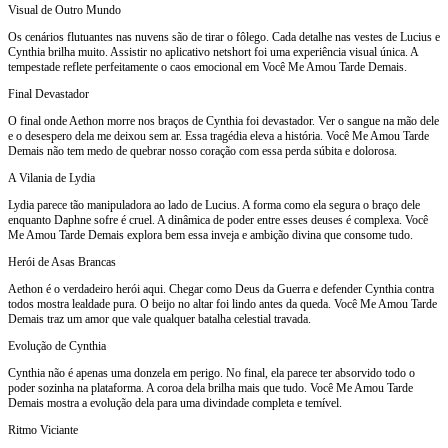
Visual de Outro Mundo
Os cenários flutuantes nas nuvens são de tirar o fôlego. Cada detalhe nas vestes de Lucius e
Cynthia brilha muito. Assistir no aplicativo netshort foi uma experiência visual única. A
tempestade reflete perfeitamente o caos emocional em Você Me Amou Tarde Demais.
Final Devastador
O final onde Aethon morre nos braços de Cynthia foi devastador. Ver o sangue na mão dele
e o desespero dela me deixou sem ar. Essa tragédia eleva a história. Você Me Amou Tarde
Demais não tem medo de quebrar nosso coração com essa perda súbita e dolorosa.
A Vilania de Lydia
Lydia parece tão manipuladora ao lado de Lucius. A forma como ela segura o braço dele
enquanto Daphne sofre é cruel. A dinâmica de poder entre esses deuses é complexa. Você
Me Amou Tarde Demais explora bem essa inveja e ambição divina que consome tudo.
Herói de Asas Brancas
Aethon é o verdadeiro herói aqui. Chegar como Deus da Guerra e defender Cynthia contra
todos mostra lealdade pura. O beijo no altar foi lindo antes da queda. Você Me Amou Tarde
Demais traz um amor que vale qualquer batalha celestial travada.
Evolução de Cynthia
Cynthia não é apenas uma donzela em perigo. No final, ela parece ter absorvido todo o
poder sozinha na plataforma. A coroa dela brilha mais que tudo. Você Me Amou Tarde
Demais mostra a evolução dela para uma divindade completa e temível.
Ritmo Viciante