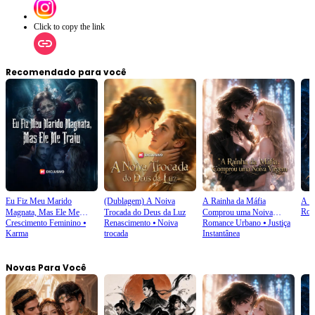
Click to copy the link
Recomendado para você
Eu Fiz Meu Marido
(Dublagem) A Noiva
A Rainha da Máfia
A P
Rom
Magnata, Mas Ele Me
Trocada do Deus da Luz
Comprou uma Noiva
Crescimento Feminino
⦁
Renascimento
⦁
Noiva
Romance Urbano
⦁
Justiça
Traiu
Virgem
Karma
trocada
Instantânea
Novas Para Você