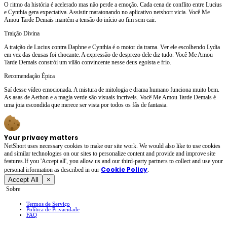
O ritmo da história é acelerado mas não perde a emoção. Cada cena de conflito entre Lucius
e Cynthia gera expectativa. Assistir maratonando no aplicativo netshort vicia. Você Me
Amou Tarde Demais mantém a tensão do início ao fim sem cair.
Traição Divina
A traição de Lucius contra Daphne e Cynthia é o motor da trama. Ver ele escolhendo Lydia
em vez das deusas foi chocante. A expressão de desprezo dele diz tudo. Você Me Amou
Tarde Demais constrói um vilão convincente nesse deus egoísta e frio.
Recomendação Épica
Saí desse vídeo emocionada. A mistura de mitologia e drama humano funciona muito bem.
As asas de Aethon e a magia verde são visuais incríveis. Você Me Amou Tarde Demais é
uma joia escondida que merece ser vista por todos os fãs de fantasia.
Your privacy matters
NetShort uses necessary cookies to make our site work. We would also like to use cookies
and similar technologies on our sites to personalize content and provide and improve site
features.If you 'Accept all', you allow us and our third-party partners to collect and use your
Cookie Policy
personal irformation as described in our
.
Accept All
×
Sobre
Termos de Serviço
Política de Privacidade
FAQ