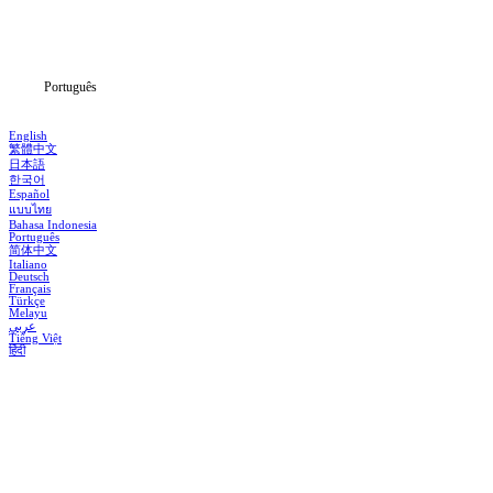
Baixar
Notícias
Português
English
繁體中文
日本語
한국어
Español
แบบไทย
Bahasa Indonesia
Português
简体中文
Italiano
Deutsch
Français
Türkçe
Melayu
عربي
Tiếng Việt
हिंदी