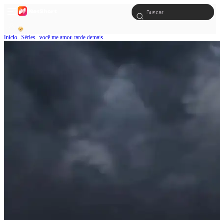
Início
Séries
você me amou tarde demais