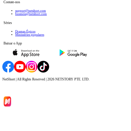
Contate-nos
support@netshort.com
business@netshort.com
Séries
Dramas Épicos
Minisséries populares
Baixar o App
NetShort | All Rights Reserved |
2026
NETSTORY PTE. LTD.
Início
Séries