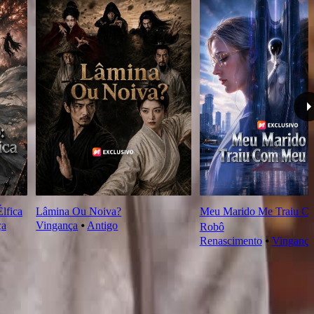
lfica
Lâmina Ou Noiva?
Meu Marido Me Traiu C
ça
Vingança
⦁
Antigo
Robô
Renascimento
⦁
Vingança