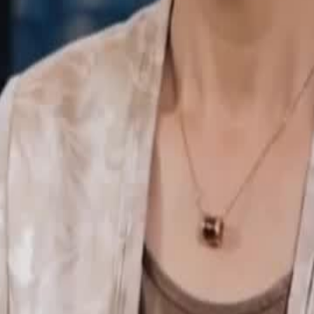
locidade, ele insulta a esposa de
paixão de infância. A mulher renasce