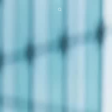
ies
Baixar
Notícias
ย
Bahasa Indonesia
Português
简体中文
g Việt
हिंदी