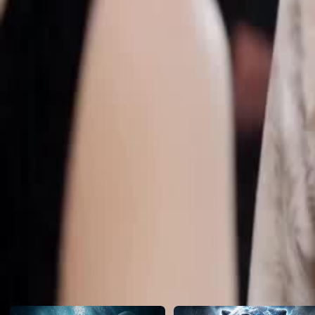
e ajuda a esposa do fazendeiro. Então, ela descobre que o filho da es
poderoso presidente. O que a bondade dessa mulher lhe trará?
Click to copy the link
Click to copy the link
1 - 30
31 -60
Todos os episódios
1
2
3
4
5
6
7
8
9
10
11
12
13
14
15
16
17
18
19
20
21
2
31
32
33
34
35
36
37
38
39
40
41
42
43
44
45
50
51
52
53
54
55
56
57
58
59
60
Recomendado para você