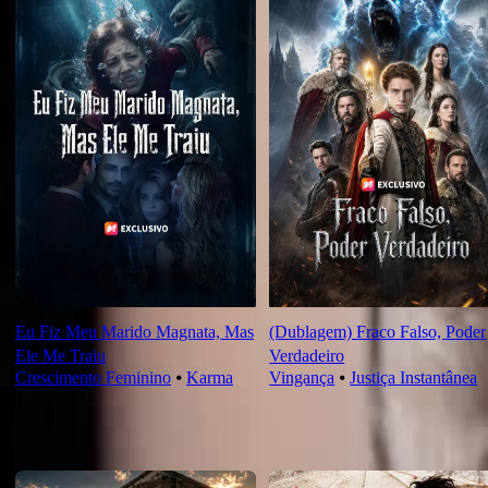
Eu Fiz Meu Marido Magnata, Mas
(Dublagem) Fraco Falso, Poder
Ele Me Traiu
Verdadeiro
Crescimento Feminino
⦁
Karma
Vingança
⦁
Justiça Instantânea
Novas Para Você