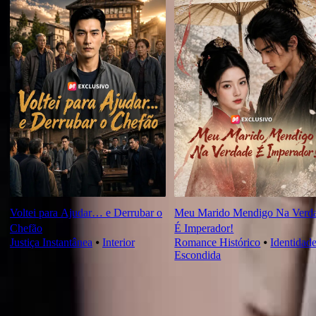
Voltei para Ajudar… e Derrubar o
Meu Marido Mendigo Na Verd
Chefão
É Imperador!
Justiça Instantânea
⦁
Interior
Romance Histórico
⦁
Identidad
Escondida
Crítica do episódio