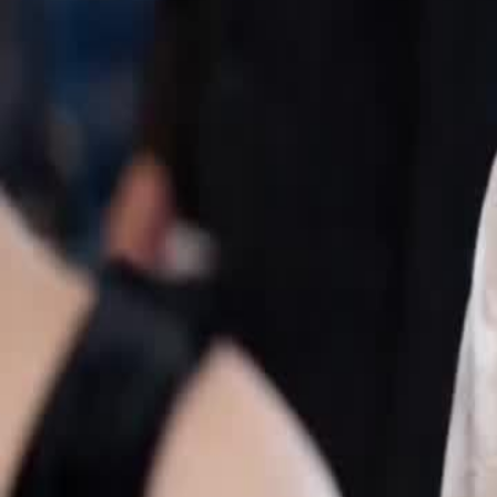
Desbloquear este episódio
O Karma do Ex Tóxico
Episódio
49
2.1K
2.6K
Romance Urbano
Escritório
Karma
O Karma do Ex Tóxico
Uma mulher namora seu namorado há oito anos. Em um trem de alta ve
um pobre fazendeiro. Mais tarde, ele mata a mulher por causa de sua 