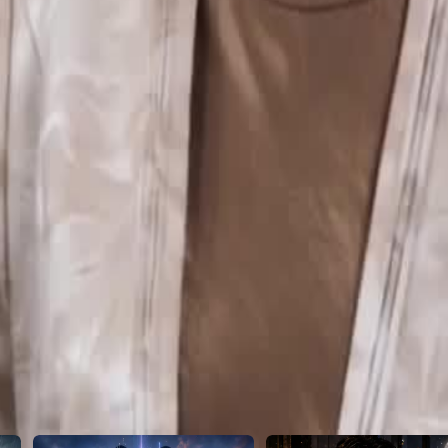
posa do fazendeiro é, na verdade, um
2
23
24
25
26
27
28
29
30
46
47
48