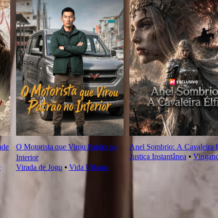
ade
O Motorista que Virou Patrão no
Anel Sombrio: A Cavaleira É
Justiça Instantânea
⦁
Vingan
Interior
e
Virada de Jogo
⦁
Vida Urbana