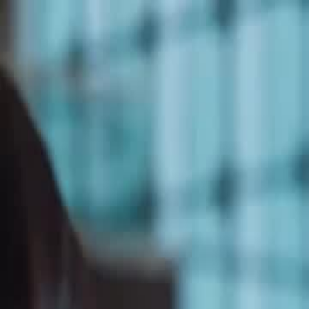
Início
Sér
Português
English
繁體中文
日本語
한국어
Español
แบบไท
Italiano
Deutsch
Français
Türkçe
Melayu
عربي
Tiến
Início
Séries
o karma do ex tóxico Episódio 49