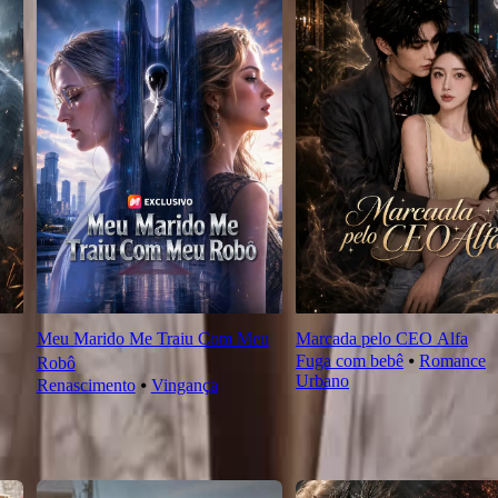
Meu Marido Me Traiu Com Meu
Marcada pelo CEO Alfa
Fuga com bebê
⦁
Romance
Robô
Urbano
Renascimento
⦁
Vingança