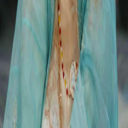
Séries
Baixar
Notícias
Português
English
繁體中文
日本語
한국어
Español
แบบไทย
Bahasa Indonesia
Português
简体中文
Italiano
Deutsch
Français
Türkçe
Melayu
عربي
Tiếng Việt
हिंदी