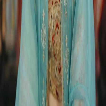
FAQ
Contate-nos
support@netshort.com
business@netshort.com
Séries
Dramas Épicos
Minisséries populares
Baixar o App
NetShort | All Rights Reserved |
2026
NETSTORY PTE. LTD.
Início