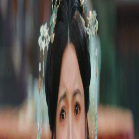
Desbloquear este episódio
Todos os episódios
O Campeão dos Exames na Cadeia
O Campeão dos Exames na Cadeia
Episódio
33
2.5K
3.0K
Retorno do Poderoso
Histórico
Virada de Jogo
O Campeão dos Exames na Cadeia
João, filho biológico perdido da nobre família Silva, foi recuperado há 3 anos, mas rejeitado
por sua origem. Sua esposa Laura, rotulada de camponesa, é na verdade a princesa que
escondeu a identidade pra testar seu caráter. Caluniado pelo filho adotivo Lucas, foi
mandado pra a prisão por 3 meses...