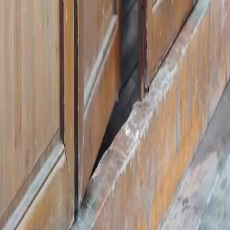
FAQ
Contate-nos
support@netshort.com
business@netshort.com
Séries
Dramas Épicos
Minisséries populares
Baixar o App
NetShort | All Rights Reserved |
2026
NETSTORY PTE. LTD.
Início