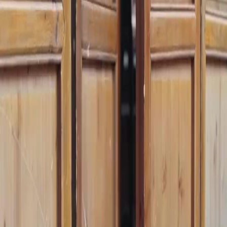
Desbloquear este episódio
Todos os episódios
(Dublagem)O Maior Libertino
(Dublagem)O Maior Libertino
Episódio
57
90.5K
330.3K
Manipulação e Poder
Retorno do Poderoso
Justiça Instantânea
(Dublagem)O Maior Libertino
Por quinze anos, Henrico fingiu ser um libertino para sobreviver. Durante o torneio para
casar com a princesa, é humilhado por todos — até revelar ser um mestre oculto. Ao vencer
os inimigos e expor os culpados pela morte de sua mãe, inicia sua verdadeira ascensão.