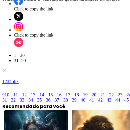
Click to copy the link
Click to copy the link
1 - 30
31 -50
Todos os episódios
1
2
3
4
5
6
7
9
10
11
12
13
14
15
16
17
18
19
20
21
22
23
2
31
32
33
34
35
36
37
38
39
40
41
42
43
44
45
Recomendado para você