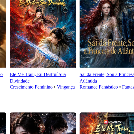
do
Ele Me Traiu, Eu Destruí Sua
Sai da Frente, Sou a Princes
Divindade
Atlântida
Crescimento Feminino
⦁
Vingança
Romance Fantástico
⦁
Fantas