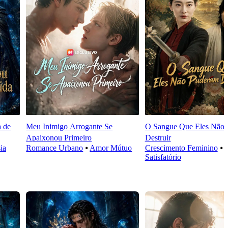
a de
Meu Inimigo Arrogante Se
O Sangue Que Eles Não
Apaixonou Primeiro
Destruir
ia
Romance Urbano
⦁
Amor Mútuo
Crescimento Feminino
⦁
Satisfatório