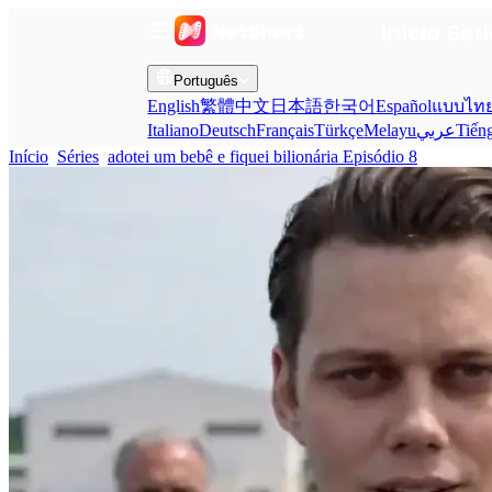
Início
Sér
Português
English
繁體中文
日本語
한국어
Español
แบบไท
Italiano
Deutsch
Français
Türkçe
Melayu
عربي
Tiến
Início
Séries
adotei um bebê e fiquei bilionária Episódio 8