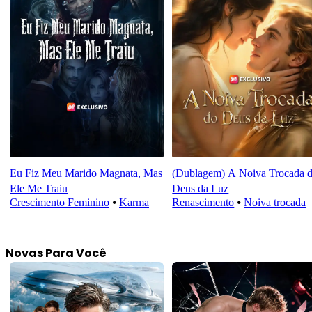
Eu Fiz Meu Marido Magnata, Mas
(Dublagem) A Noiva Trocada 
Ele Me Traiu
Deus da Luz
Crescimento Feminino
⦁
Karma
Renascimento
⦁
Noiva trocada
Novas Para Você