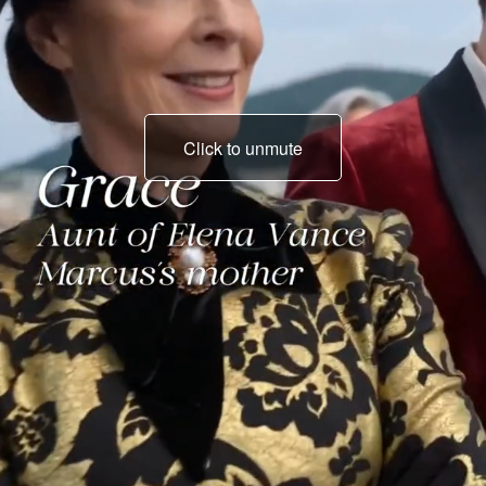
Click to unmute
O Grupo Vance não
existe pra bancar