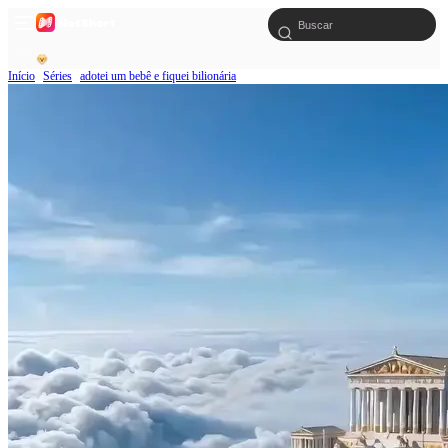
Início
Séries
adotei um bebê e fiquei bilionária