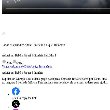
Click to unmute
Todos os episódios
Adotei um Bebê e Fiquei Bilionária
Adotei um Bebê e Fiquei Bilionária
Episódio
1
2.9K
5.6K
Vingança
Romance Doce
Justiça Instantânea
Adotei um Bebê e Fiquei Bilionária
Expulso do Olimpo, Leo, o deus grego da riqueza, acaba na Terra e é salvo por Elena, uma
ex-magnata à beira da falência. Para retribuir sua bondade, ele usa seus poderes para ajudá-
la a encontrar tesouros escondidos, recuperar sua fortuna e se vingar de quem a humilhou.
Mas tudo muda quando o poderoso magnata Alexander Thorne entra em suas vidas e se
apaixona por Elena. Afinal, humanos nunca conseguem manter a vida simples quando há
bilhões envolvidos.
Click to copy the link