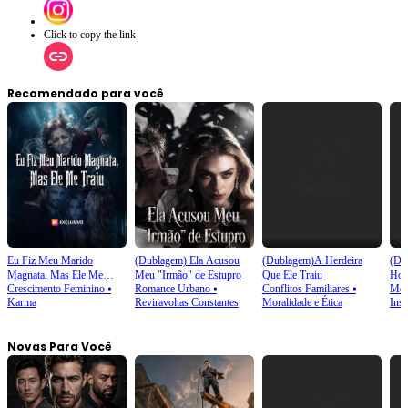
Click to copy the link
Recomendado para você
Eu Fiz Meu Marido
(Dublagem) Ela Acusou
(Dublagem)A Herdeira
(Du
Magnata, Mas Ele Me
Meu "Irmão" de Estupro
Que Ele Traiu
Hom
Crescimento Feminino
⦁
Romance Urbano
⦁
Conflitos Familiares
⦁
Mod
Traiu
Emp
Karma
Reviravoltas Constantes
Moralidade e Ética
Inst
Novas Para Você