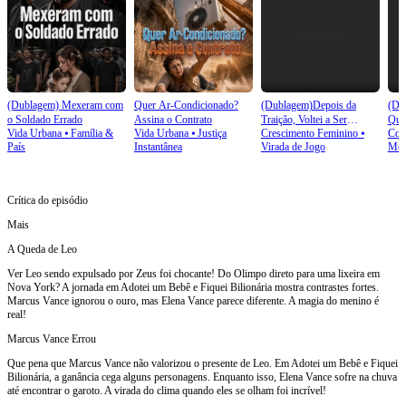
(Dublagem) Mexeram com
Quer Ar-Condicionado?
(Dublagem)Depois da
(Du
o Soldado Errado
Assina o Contrato
Traição, Voltei a Ser
Que
Vida Urbana
⦁
Família &
Vida Urbana
⦁
Justiça
Crescimento Feminino
⦁
Conf
Herdeira
País
Instantânea
Virada de Jogo
Mora
Crítica do episódio
Mais
A Queda de Leo
Ver Leo sendo expulsado por Zeus foi chocante! Do Olimpo direto para uma lixeira em
Nova York? A jornada em Adotei um Bebê e Fiquei Bilionária mostra contrastes fortes.
Marcus Vance ignorou o ouro, mas Elena Vance parece diferente. A magia do menino é
real!
Marcus Vance Errou
Que pena que Marcus Vance não valorizou o presente de Leo. Em Adotei um Bebê e Fiquei
Bilionária, a ganância cega alguns personagens. Enquanto isso, Elena Vance sofre na chuva
até encontrar o garoto. A virada do clima quando eles se olham foi incrível!