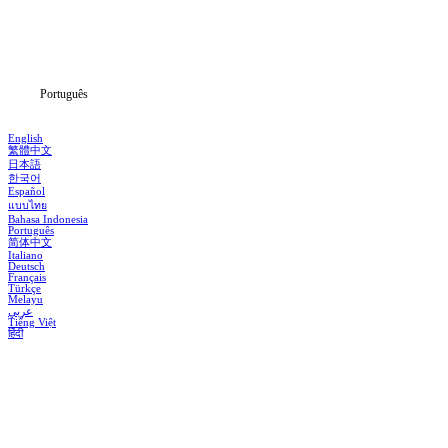
Baixar
Notícias
Português
English
繁體中文
日本語
한국어
Español
แบบไทย
Bahasa Indonesia
Português
简体中文
Italiano
Deutsch
Français
Türkçe
Melayu
عربي
Tiếng Việt
हिंदी