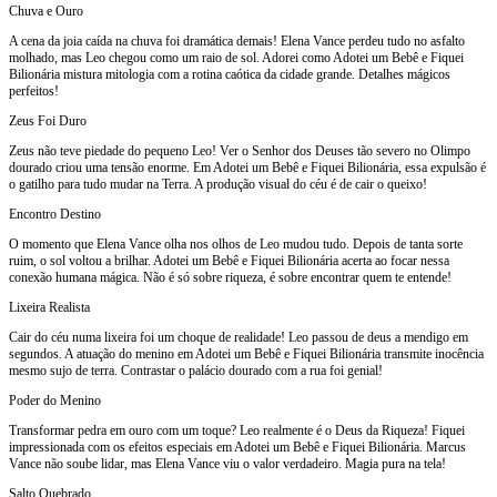
Chuva e Ouro
A cena da joia caída na chuva foi dramática demais! Elena Vance perdeu tudo no asfalto
molhado, mas Leo chegou como um raio de sol. Adorei como Adotei um Bebê e Fiquei
Bilionária mistura mitologia com a rotina caótica da cidade grande. Detalhes mágicos
perfeitos!
Zeus Foi Duro
Zeus não teve piedade do pequeno Leo! Ver o Senhor dos Deuses tão severo no Olimpo
dourado criou uma tensão enorme. Em Adotei um Bebê e Fiquei Bilionária, essa expulsão é
o gatilho para tudo mudar na Terra. A produção visual do céu é de cair o queixo!
Encontro Destino
O momento que Elena Vance olha nos olhos de Leo mudou tudo. Depois de tanta sorte
ruim, o sol voltou a brilhar. Adotei um Bebê e Fiquei Bilionária acerta ao focar nessa
conexão humana mágica. Não é só sobre riqueza, é sobre encontrar quem te entende!
Lixeira Realista
Cair do céu numa lixeira foi um choque de realidade! Leo passou de deus a mendigo em
segundos. A atuação do menino em Adotei um Bebê e Fiquei Bilionária transmite inocência
mesmo sujo de terra. Contrastar o palácio dourado com a rua foi genial!
Poder do Menino
Transformar pedra em ouro com um toque? Leo realmente é o Deus da Riqueza! Fiquei
impressionada com os efeitos especiais em Adotei um Bebê e Fiquei Bilionária. Marcus
Vance não soube lidar, mas Elena Vance viu o valor verdadeiro. Magia pura na tela!
Salto Quebrado