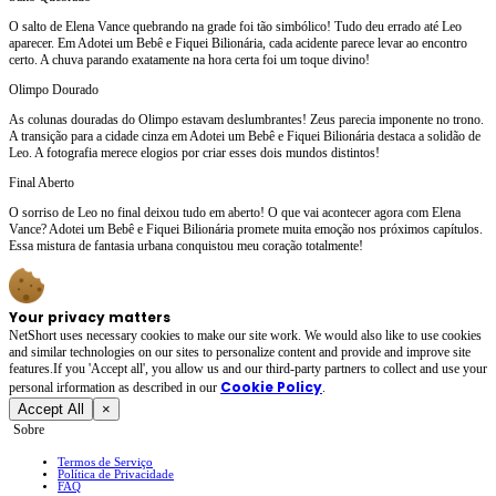
O salto de Elena Vance quebrando na grade foi tão simbólico! Tudo deu errado até Leo
aparecer. Em Adotei um Bebê e Fiquei Bilionária, cada acidente parece levar ao encontro
certo. A chuva parando exatamente na hora certa foi um toque divino!
Olimpo Dourado
As colunas douradas do Olimpo estavam deslumbrantes! Zeus parecia imponente no trono.
A transição para a cidade cinza em Adotei um Bebê e Fiquei Bilionária destaca a solidão de
Leo. A fotografia merece elogios por criar esses dois mundos distintos!
Final Aberto
O sorriso de Leo no final deixou tudo em aberto! O que vai acontecer agora com Elena
Vance? Adotei um Bebê e Fiquei Bilionária promete muita emoção nos próximos capítulos.
Essa mistura de fantasia urbana conquistou meu coração totalmente!
Your privacy matters
NetShort uses necessary cookies to make our site work. We would also like to use cookies
and similar technologies on our sites to personalize content and provide and improve site
features.If you 'Accept all', you allow us and our third-party partners to collect and use your
Cookie Policy
personal irformation as described in our
.
Accept All
×
Sobre
Termos de Serviço
Política de Privacidade
FAQ