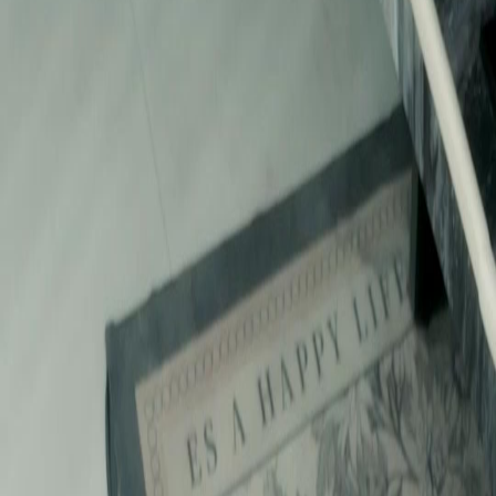
Buka Episod Ini
Semua episod
(Dubbing)Tinggal Kesedihan Lalu Dalam Ingatanmu
(Dubbing)Tinggal Kesedihan Lalu Dalam Ingatanmu
Episod
25
13.8K
66.0K
Penyesalan
Konflik Keluarga Kaya
Ajar Si Sampah
(Dubbing)Tinggal Kesedihan Lalu Dalam Ingatanmu
Aina, pada asalnya mempunyai tiga abang manja dan keluarga yang bahagia, tetapi setelah
kembalinya anak perempuan kandung keluarga Suraya, dia menjadi 'pengganti' yang dibuli.
Setelah disalahertikan dan dibuli oleh keluarganya, dia mengorbankan dirinya, dan ketika
dia bangun, dia sudah lama melupakan segala-galanya...