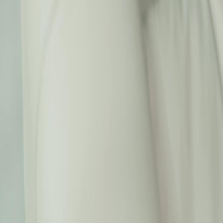
Laman Utama
Siri Drama
Muat Turun
Blog
Melayu
English
繁體中文
日本語
한국어
Español
แบบไทย
Bahasa Indonesia
Português
简体中文
Italiano
Deutsch
Français
Türkçe
Melayu
عربي
Tiếng Việt
हिंदी