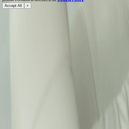
Accept All
×
Tentang
Terma Perkhidmatan
Dasar Privasi
FAQ
Hubungi Kami
support@netshort.com
business@netshort.com
Siri Drama
Drama Epik
Drama pendek popular
Muat turun Aplikasi
NetShort | All Rights Reserved |
2026
NETSTORY PTE. LTD.