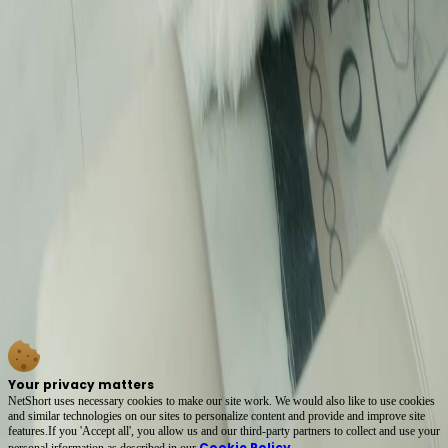
Gaun Hitam Simbolik
Gaun hitam yang dipakai Suraya melambangkan hati dia yang gelap gelita. Dia bangga
dapat rampas semua milik Aina termasuk status keluarga. Cerita (Alih Suara)Tinggal
Kesedihan Lalu Dalam Ingatanmu semakin menarik bila rahsia keluarga mula terbongkar
satu persatu. Saya tidak sabar nak tahu reaksi lelaki-lelaki tu bila tahu Suraya anak sebenar.
Konflik antara dua wanita ini memang tidak boleh dipisahkan.
Mangsa Perang Dingin
Kucing itu hanya mangsa dalam perang dingin antara dua wanita ini. Sangat kejam tapi
itulah realiti drama zaman sekarang. Dalam (Alih Suara)Tinggal Kesedihan Lalu Dalam
Ingatanmu, setiap watak mempunyai motivasi masing-masing yang kuat. Aina mungkin
kalah sekarang tapi dia ada penyokong yang mulai sedar kesalahan mereka. Saya harap dia
bangkit semula dan tuntut hak dia sebagai waris sebenar keluarga itu.
Pengakhiran Yang Mengejutkan
Akhir sekali Suraya mengaku dia anak kandung sambil ketawa puas hati. Aina pula
terpaksa keluar dari rumah itu dengan hati yang hancur luluh. Cerita (Alih Suara)Tinggal
Kesedihan Lalu Dalam Ingatanmu ini memang penuh dengan kejutan yang tidak disangka-
sangka. Saya suka tengok babak pergaduhan mulut antara mereka semua. Harap musim
depan akan lebih hebat lagi dari segi produksi dan lakonan.
Your privacy matters
NetShort uses necessary cookies to make our site work. We would also like to use cookies
and similar technologies on our sites to personalize content and provide and improve site
features.If you 'Accept all', you allow us and our third-party partners to collect and use your
Cookie Policy
personal irformation as described in our
.