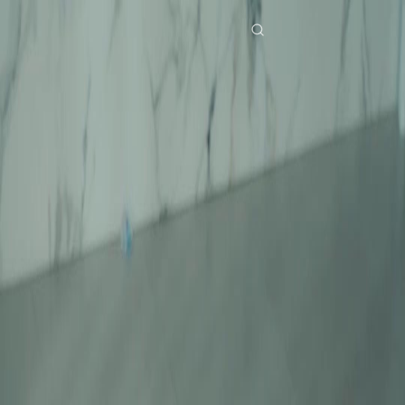
Laman Utama
Siri Drama
dubbingtinggal kesedihan lalu dalam ingatanmu Episod 25