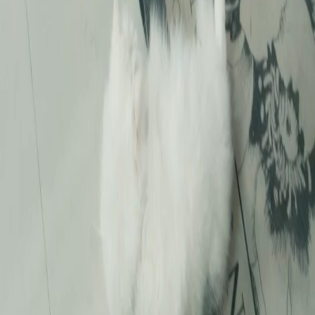
Suraya ni memang pandai berlakon depan orang lain. Bila tiada orang barulah dia tunjuk
sifat asal. Aina pula jadi mangsa fitnah sampai kena tuduh bunuh kucing. Cerita dalam
(Alih Suara)Tinggal Kesedihan Lalu Dalam Ingatanmu ini sangat dramatik dan penuh
emosi. Lelaki-lelaki tu pun akhirnya tahu siapa yang betul-betul baik. Babak Aina gali tanah
tu memang buat saya sebak. Harap ada pembalasan untuk Suraya nanti.
Rahsia Anak Kandung
Tidak sangka Suraya boleh buat macam tu pada haiwan comel. Dia pakai gaun hitam sambil
bercermin seolah-olah dia pemenang. Padahal dia curi hak Aina sebagai anak kandung.
Cerita (Alih Suara)Tinggal Kesedihan Lalu Dalam Ingatanmu ini mainkan emosi penonton
dengan baik. Saya suka cara konflik dibina perlahan-lahan sehingga meletup. Watak lelaki
dalam bilik tu nampak bijak tapi mudah ditipu wanita jahat.
Emosi Penonton Diuji
Aina terlalu baik sampai kadang-kadang saya rasa dia perlu lebih kuat. Suraya pula terlalu
licik menggunakan keadaan untuk jatuhkan orang lain. Dalam (Alih Suara)Tinggal
Kesedihan Lalu Dalam Ingatanmu, setiap babak ada maksud tersirat yang mendalam. Babak
hujan waktu Aina menangis tu sangat simbolik dengan kesedihan dia. Saya harap pengarah
akan berikan pengakhiran yang memuaskan hati semua peminat setia drama ini nanti.
Kebenaran Akhirnya Tahu
Bila tengok skrin tu baru tahu siapa musuh dalam selimut sebenarnya. Lelaki-lelaki itu
terkejut besar melihat kebenaran yang tersergam indah. Kisah dalam (Alih Suara)Tinggal
Kesedihan Lalu Dalam Ingatanmu ini mengajar kita jangan mudah percaya pada penampilan
luar. Suraya mungkin menang sekarang tapi kebenaran akan muncul juga. Saya suka tengok
ekspresi wajah pelakon bila mereka marah atau sedih. Sangat asli.