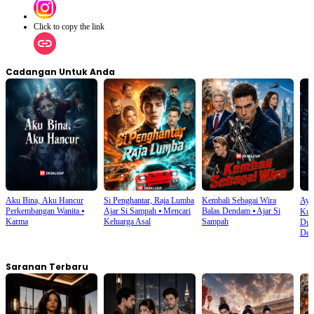
Click to copy the link
Cadangan Untuk Anda
Aku Bina, Aku Hancur
Si Penghantar, Raja Lumba
Kembali Sebagai Wira
Aya
Perkembangan Wanita
⦁
Ajar Si Sampah
⦁
Mencari
Balas Dendam
⦁
Ajar Si
Kua
Karma
Keluarga Asal
Sampah
Dun
Den
Saranan Terbaru