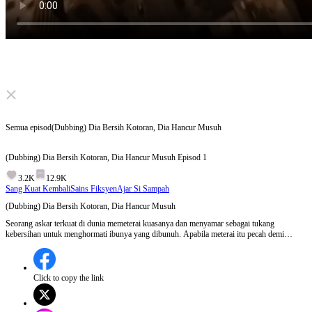
Click to unmute
Semua episod
(Dubbing) Dia Bersih Kotoran, Dia Hancur Musuh
(Dubbing) Dia Bersih Kotoran, Dia Hancur Musuh
Episod
1
3.2K
12.9K
Sang Kuat Kembali
Sains Fiksyen
Ajar Si Sampah
(Dubbing) Dia Bersih Kotoran, Dia Hancur Musuh
Seorang askar terkuat di dunia memeterai kuasanya dan menyamar sebagai tukang
kebersihan untuk menghormati ibunya yang dibunuh. Apabila meterai itu pecah demi
menyelamatkan adiknya, Cole bangkit melawan empayar AI Augmented yang mencipta
tentera sintetik. Mampukah manusia mengalahkan “dewa” buatan makmal?
Click to copy the link