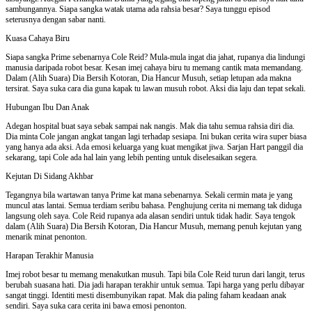
sambungannya. Siapa sangka watak utama ada rahsia besar? Saya tunggu episod
seterusnya dengan sabar nanti.
Kuasa Cahaya Biru
Siapa sangka Prime sebenarnya Cole Reid? Mula-mula ingat dia jahat, rupanya dia lindungi
manusia daripada robot besar. Kesan imej cahaya biru tu memang cantik mata memandang.
Dalam (Alih Suara) Dia Bersih Kotoran, Dia Hancur Musuh, setiap letupan ada makna
tersirat. Saya suka cara dia guna kapak tu lawan musuh robot. Aksi dia laju dan tepat sekali.
Hubungan Ibu Dan Anak
Adegan hospital buat saya sebak sampai nak nangis. Mak dia tahu semua rahsia diri dia.
Dia minta Cole jangan angkat tangan lagi terhadap sesiapa. Ini bukan cerita wira super biasa
yang hanya ada aksi. Ada emosi keluarga yang kuat mengikat jiwa. Sarjan Hart panggil dia
sekarang, tapi Cole ada hal lain yang lebih penting untuk diselesaikan segera.
Kejutan Di Sidang Akhbar
Tegangnya bila wartawan tanya Prime kat mana sebenarnya. Sekali cermin mata je yang
muncul atas lantai. Semua terdiam seribu bahasa. Penghujung cerita ni memang tak diduga
langsung oleh saya. Cole Reid rupanya ada alasan sendiri untuk tidak hadir. Saya tengok
dalam (Alih Suara) Dia Bersih Kotoran, Dia Hancur Musuh, memang penuh kejutan yang
menarik minat penonton.
Harapan Terakhir Manusia
Imej robot besar tu memang menakutkan musuh. Tapi bila Cole Reid turun dari langit, terus
berubah suasana hati. Dia jadi harapan terakhir untuk semua. Tapi harga yang perlu dibayar
sangat tinggi. Identiti mesti disembunyikan rapat. Mak dia paling faham keadaan anak
sendiri. Saya suka cara cerita ini bawa emosi penonton.