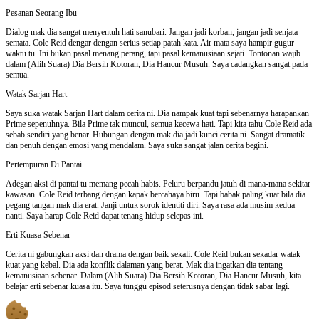
Pesanan Seorang Ibu
Dialog mak dia sangat menyentuh hati sanubari. Jangan jadi korban, jangan jadi senjata
semata. Cole Reid dengar dengan serius setiap patah kata. Air mata saya hampir gugur
waktu tu. Ini bukan pasal menang perang, tapi pasal kemanusiaan sejati. Tontonan wajib
dalam (Alih Suara) Dia Bersih Kotoran, Dia Hancur Musuh. Saya cadangkan sangat pada
semua.
Watak Sarjan Hart
Saya suka watak Sarjan Hart dalam cerita ni. Dia nampak kuat tapi sebenarnya harapankan
Prime sepenuhnya. Bila Prime tak muncul, semua kecewa hati. Tapi kita tahu Cole Reid ada
sebab sendiri yang benar. Hubungan dengan mak dia jadi kunci cerita ni. Sangat dramatik
dan penuh dengan emosi yang mendalam. Saya suka sangat jalan cerita begini.
Pertempuran Di Pantai
Adegan aksi di pantai tu memang pecah habis. Peluru berpandu jatuh di mana-mana sekitar
kawasan. Cole Reid terbang dengan kapak bercahaya biru. Tapi babak paling kuat bila dia
pegang tangan mak dia erat. Janji untuk sorok identiti diri. Saya rasa ada musim kedua
nanti. Saya harap Cole Reid dapat tenang hidup selepas ini.
Erti Kuasa Sebenar
Cerita ni gabungkan aksi dan drama dengan baik sekali. Cole Reid bukan sekadar watak
kuat yang kebal. Dia ada konflik dalaman yang berat. Mak dia ingatkan dia tentang
kemanusiaan sebenar. Dalam (Alih Suara) Dia Bersih Kotoran, Dia Hancur Musuh, kita
belajar erti sebenar kuasa itu. Saya tunggu episod seterusnya dengan tidak sabar lagi.