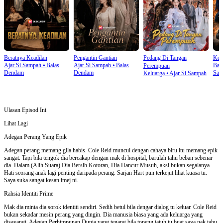
Beratnya Keadilan
Pengantin Gantian
Pedang Di Tangan
Kem
Ajar Si Sampah
⦁
Balas
Ajar Si Sampah
⦁
Balas
Bal
Perempuan
Dendam
Dendam
Sam
Keluarga
⦁
Ajar Si Sampah
Ulasan Episod Ini
Lihat Lagi
Adegan Perang Yang Epik
Adegan perang memang gila habis. Cole Reid muncul dengan cahaya biru itu memang epik
sangat. Tapi bila tengok dia bercakap dengan mak di hospital, barulah tahu beban sebenar
dia. Dalam (Alih Suara) Dia Bersih Kotoran, Dia Hancur Musuh, aksi bukan segalanya.
Hati seorang anak lagi penting daripada perang. Sarjan Hart pun terkejut lihat kuasa tu.
Saya suka sangat kesan imej ni.
Rahsia Identiti Prime
Mak dia minta dia sorok identiti sendiri. Sedih betul bila dengar dialog tu keluar. Cole Reid
bukan sekadar mesin perang yang dingin. Dia manusia biasa yang ada keluarga yang
disayangi. Adegan Perhimpunan Dunia yang tegang bila topeng jatuh tu buat saya nak tahu