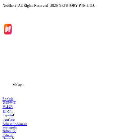
NetShort | All Rights Reserved |
2026
NETSTORY PTE. LTD.
Laman Utama
Siri Drama
Muat Turun
Blog
Melayu
English
繁體中文
日本語
한국어
Español
แบบไทย
Bahasa Indonesia
Português
简体中文
Italiano
Deutsch