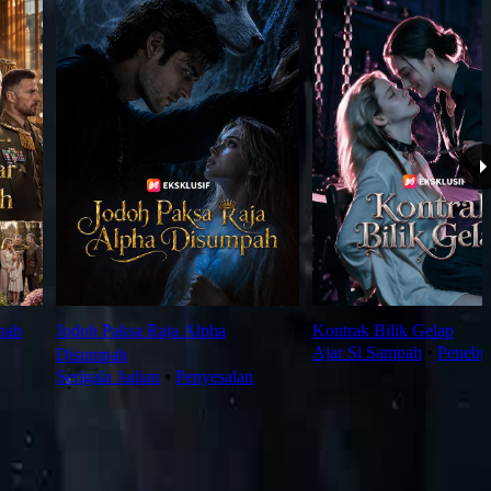
bah
Jodoh Paksa Raja Alpha
Kontrak Bilik Gelap
Ajar Si Sampah
⦁
Penebu
Disumpah
Serigala Jadian
⦁
Penyesalan