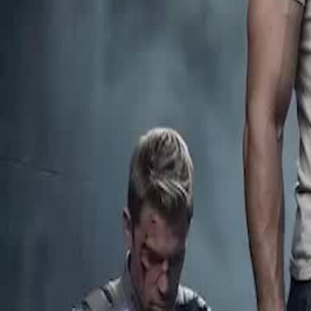
Buka Episod Ini
Dia Bersih Kotoran, Dia Hancur Musuh
Episod
16
2.5K
5.0K
Sang Kuat Kembali
Sains Fiksyen
Ajar Si Sampah
Dia Bersih Kotoran, Dia Hancur Musuh
Seorang askar terkuat di dunia memeterai kuasanya dan menyamar se
menghormati ibunya yang dibunuh. Apabila meterai itu pecah demi 