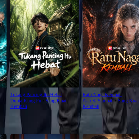
Tukang Pancing Itu Hebat
Ratu Naga Kembali
Dunia Kung Fu
⦁
Sang Kuat
Ajar Si Sampah
⦁
Sang Kuat
Kembali
Kembali