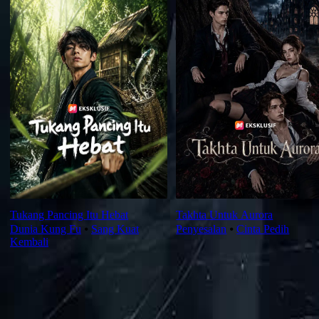
Tukang Pancing Itu Hebat
Takhta Untuk Aurora
Dunia Kung Fu
⦁
Sang Kuat
Penyesalan
⦁
Cinta Pedih
Kembali
Ulasan Episod Ini