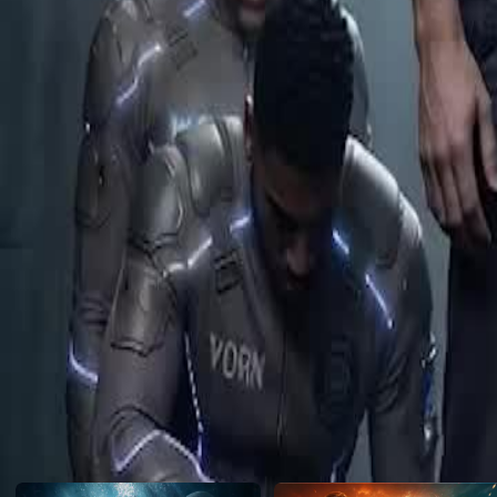
melawan empayar AI Augmented yang mencipta tentera sintetik. M
“dewa” buatan makmal?
Click to copy the link
Click to copy the link
1 - 30
31 -57
Semua episod
1
2
3
4
5
6
7
8
9
10
11
12
13
14
15
17
18
19
20
21
22
23
24
25
26
27
28
29
30
31
32
33
34
35
36
37
38
39
40
41
42
43
44
45
Cadangan Untuk Anda