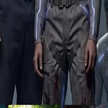
ampukah manusia mengalahkan
46
47
48
49
50
51
52
53
54
55
56
57