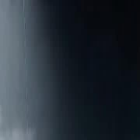
Log Masuk & Mulakan Pengalaman
Eksklusif!
Log Masuk