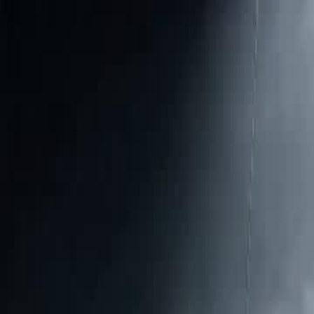
Laman U
Melayu
English
繁體中文
日本語
한국어
Español
แบบไท
Italiano
Deutsch
Français
Türkçe
Melayu
عربي
Tiến
Laman Utama
Siri Drama
dia bersih kotoran dia hancur musuh Epis