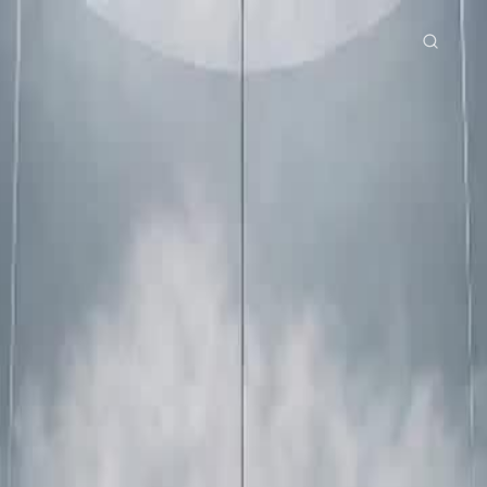
tama
Siri Drama
Muat Turun
Blog
ย
Bahasa Indonesia
Português
简体中文
g Việt
हिंदी
od 16