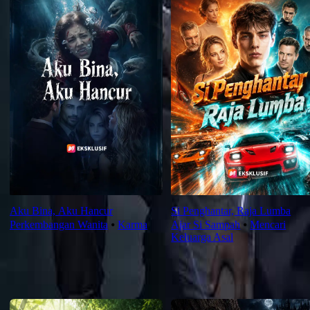
Aku Bina, Aku Hancur
Si Penghantar, Raja Lumba
Perkembangan Wanita
⦁
Karma
Ajar Si Sampah
⦁
Mencari
Keluarga Asal
Saranan Terbaru