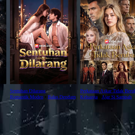
Sentuhan Dilarang
Perkataan Askar Tidak Beru
Romantik Moden
⦁
Balas Dendam
Keluarga
⦁
Ajar Si Sampah