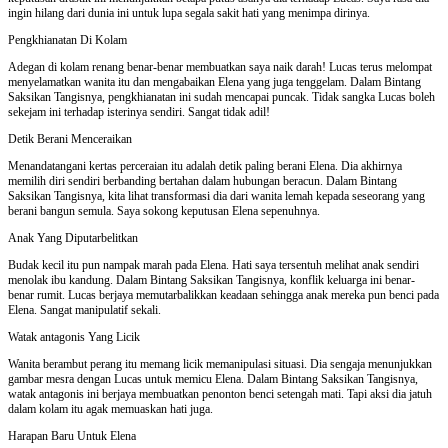
ingin hilang dari dunia ini untuk lupa segala sakit hati yang menimpa dirinya.
Pengkhianatan Di Kolam
Adegan di kolam renang benar-benar membuatkan saya naik darah! Lucas terus melompat
menyelamatkan wanita itu dan mengabaikan Elena yang juga tenggelam. Dalam Bintang
Saksikan Tangisnya, pengkhianatan ini sudah mencapai puncak. Tidak sangka Lucas boleh
sekejam ini terhadap isterinya sendiri. Sangat tidak adil!
Detik Berani Menceraikan
Menandatangani kertas perceraian itu adalah detik paling berani Elena. Dia akhirnya
memilih diri sendiri berbanding bertahan dalam hubungan beracun. Dalam Bintang
Saksikan Tangisnya, kita lihat transformasi dia dari wanita lemah kepada seseorang yang
berani bangun semula. Saya sokong keputusan Elena sepenuhnya.
Anak Yang Diputarbelitkan
Budak kecil itu pun nampak marah pada Elena. Hati saya tersentuh melihat anak sendiri
menolak ibu kandung. Dalam Bintang Saksikan Tangisnya, konflik keluarga ini benar-
benar rumit. Lucas berjaya memutarbalikkan keadaan sehingga anak mereka pun benci pada
Elena. Sangat manipulatif sekali.
Watak antagonis Yang Licik
Wanita berambut perang itu memang licik memanipulasi situasi. Dia sengaja menunjukkan
gambar mesra dengan Lucas untuk memicu Elena. Dalam Bintang Saksikan Tangisnya,
watak antagonis ini berjaya membuatkan penonton benci setengah mati. Tapi aksi dia jatuh
dalam kolam itu agak memuaskan hati juga.
Harapan Baru Untuk Elena