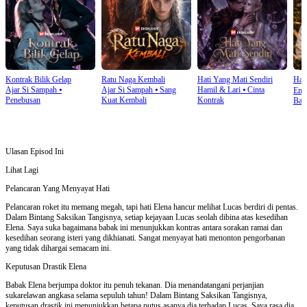
Kontrak Bilik Gelap
Ratu Naga Kembali
Hati Yang Mati Sendiri
Hab
Ajar Si Sampah
⦁
Ajar Si Sampah
⦁
Sang
Hamil & Lari
⦁
Cinta
Ema
Penebusan
Kuat Kembali
Kontrak
Ban
Ulasan Episod Ini
Lihat Lagi
Pelancaran Yang Menyayat Hati
Pelancaran roket itu memang megah, tapi hati Elena hancur melihat Lucas berdiri di pentas.
Dalam Bintang Saksikan Tangisnya, setiap kejayaan Lucas seolah dibina atas kesedihan
Elena. Saya suka bagaimana babak ini menunjukkan kontras antara sorakan ramai dan
kesedihan seorang isteri yang dikhianati. Sangat menyayat hati menonton pengorbanan
yang tidak dihargai semacam ini.
Keputusan Drastik Elena
Babak Elena berjumpa doktor itu penuh tekanan. Dia menandatangani perjanjian
sukarelawan angkasa selama sepuluh tahun! Dalam Bintang Saksikan Tangisnya,
keputusan drastik ini menunjukkan betapa putus asanya dia terhadap Lucas. Saya rasa dia