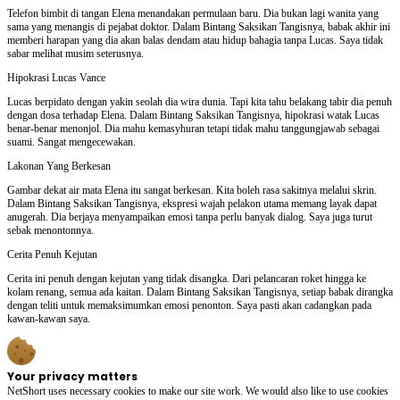
Telefon bimbit di tangan Elena menandakan permulaan baru. Dia bukan lagi wanita yang
sama yang menangis di pejabat doktor. Dalam Bintang Saksikan Tangisnya, babak akhir ini
memberi harapan yang dia akan balas dendam atau hidup bahagia tanpa Lucas. Saya tidak
sabar melihat musim seterusnya.
Hipokrasi Lucas Vance
Lucas berpidato dengan yakin seolah dia wira dunia. Tapi kita tahu belakang tabir dia penuh
dengan dosa terhadap Elena. Dalam Bintang Saksikan Tangisnya, hipokrasi watak Lucas
benar-benar menonjol. Dia mahu kemasyhuran tetapi tidak mahu tanggungjawab sebagai
suami. Sangat mengecewakan.
Lakonan Yang Berkesan
Gambar dekat air mata Elena itu sangat berkesan. Kita boleh rasa sakitnya melalui skrin.
Dalam Bintang Saksikan Tangisnya, ekspresi wajah pelakon utama memang layak dapat
anugerah. Dia berjaya menyampaikan emosi tanpa perlu banyak dialog. Saya juga turut
sebak menontonnya.
Cerita Penuh Kejutan
Cerita ini penuh dengan kejutan yang tidak disangka. Dari pelancaran roket hingga ke
kolam renang, semua ada kaitan. Dalam Bintang Saksikan Tangisnya, setiap babak dirangka
dengan teliti untuk memaksimumkan emosi penonton. Saya pasti akan cadangkan pada
kawan-kawan saya.
Your privacy matters
NetShort uses necessary cookies to make our site work. We would also like to use cookies