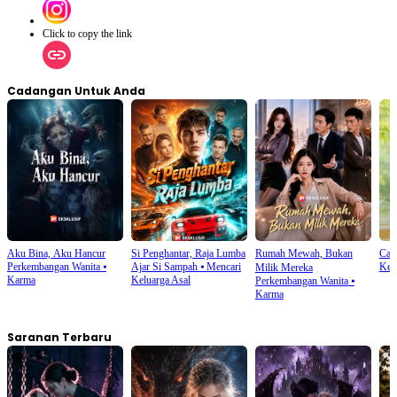
Click to copy the link
Cadangan Untuk Anda
Aku Bina, Aku Hancur
Si Penghantar, Raja Lumba
Rumah Mewah, Bukan
Cah
Perkembangan Wanita
⦁
Ajar Si Sampah
⦁
Mencari
Kel
Milik Mereka
Karma
Keluarga Asal
Perkembangan Wanita
⦁
Karma
Saranan Terbaru