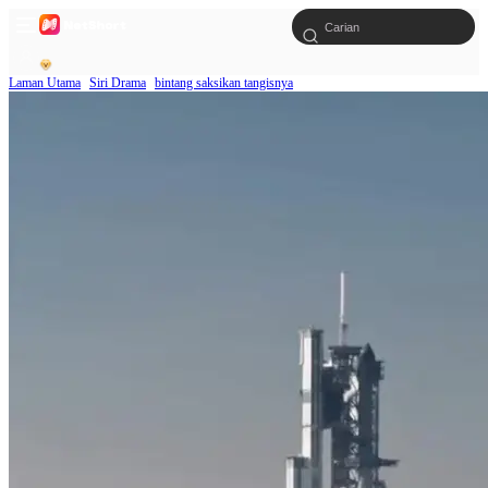
Laman Utama
Siri Drama
bintang saksikan tangisnya