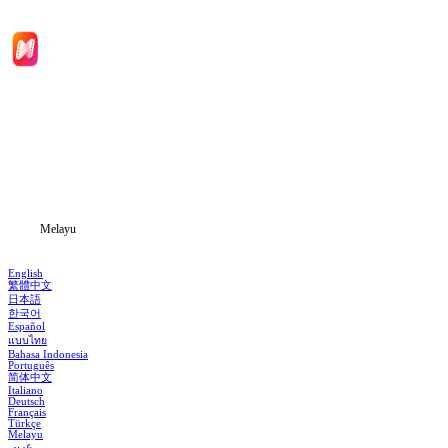
Laman Utama
Siri Drama
Muat Turun
Blog
Melayu
English
繁體中文
日本語
한국어
Español
แบบไทย
Bahasa Indonesia
Português
简体中文
Italiano
Deutsch
Français
Türkçe
Melayu
عربي