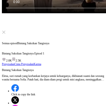
Click to unmute
Semua episod
Bintang Saksikan Tangisnya
Bintang Saksikan Tangisnya
Episod
1
2.0K
2.5K
Penyesalan
Cinta Penyesalan
Karma
Bintang Saksikan Tangisnya
Elena, suri rumah yang korbankan kerjaya untuk keluarganya, dikhianati suami dan seorang
wanita bernama Sofia. Patah hati, dia diam-diam pergi untuk misi angkasa, meninggalkan
suami penuh penyesalan. Mampukah dia mencari Elena? Dan akankah Elena
memaafkannya?
Click to copy the link