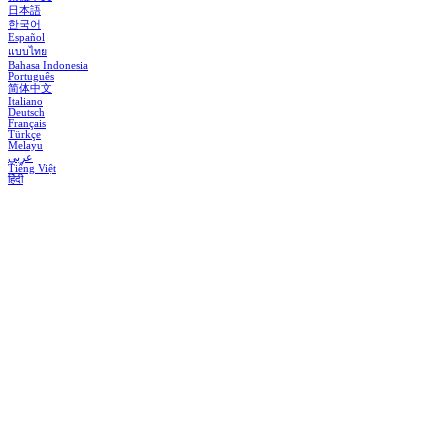
日本語
한국어
Español
แบบไทย
Bahasa Indonesia
Português
简体中文
Italiano
Deutsch
Français
Türkçe
Melayu
عربي
Tiếng Việt
हिंदी