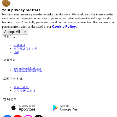
Your privacy matters
NetShort uses necessary cookies to make our site work. We would also like to use cookies
and similar technologies on our sites to personalize content and provide and improve site
features.If you 'Accept all', you allow us and our third-party partners to collect and use your
Cookie Policy
personal irformation as described in our
.
Accept All
×
관하여...
이용약관
개인정보 처리방침
FAQ
고객센터
support@netshort.com
business@netshort.com
드라마 시리즈
에픽 드라마
인기 숏폼 드라마
앱 다운로드