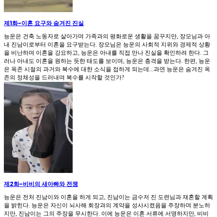
제1화
-
이혼 요구와 숨겨진 진실
능운은 건축 노동자로 살아가며 가족과의 평화로운 생활을 꿈꾸지만, 장모님과 아
내 진남이로부터 이혼을 요구받는다. 장모님은 능운의 사회적 지위와 경제적 상황
을 비난하며 이혼을 강요하고, 능운은 아내를 직접 만나 진실을 확인하려 한다. 그
러나 아내도 이혼을 원하는 듯한 태도를 보이며, 능운은 충격을 받는다. 한편, 능운
은 옥존 시절의 과거와 복수에 대한 소식을 접하게 되는데...과연 능운은 숨겨진 옥
존의 정체성을 드러내며 복수를 시작할 것인가?
제2화
-
비비의 새아빠와 전쟁
능운은 전처 진남이와 이혼을 하게 되고, 진남이는 금수저 진 도련님과 재혼할 계획
을 밝힌다. 능운은 자신이 뇌사해 회장과의 계약을 성사시켰음을 주장하며 분노하
지만, 진남이는 그의 주장을 무시한다. 이에 능운은 이혼 서류에 서명하지만, 비비