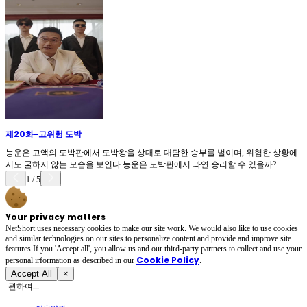
제20화
-
고위험 도박
능운은 고액의 도박판에서 도박왕을 상대로 대담한 승부를 벌이며, 위험한 상황에
서도 굴하지 않는 모습을 보인다.능운은 도박판에서 과연 승리할 수 있을까?
1
/
5
Your privacy matters
NetShort uses necessary cookies to make our site work. We would also like to use cookies
and similar technologies on our sites to personalize content and provide and improve site
features.If you 'Accept all', you allow us and our third-party partners to collect and use your
Cookie Policy
personal irformation as described in our
.
Accept All
×
관하여...