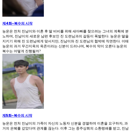
제4화
-
복수의 시작
능운은 전처 진남이와 이혼 후 딸 비비를 위해 새아빠를 찾으려는 그녀의 계획에 분
노하며, 진남이의 새로운 남편 후보인 진 도련님과의 갈등이 폭발한다. 능운은 딸을
지키기 위해 진 도련님에게 맞서지만, 진남이와 진 도련님의 협박에 직면한다. 이때
능운의 과거 무간지옥의 옥존이라는 신분이 드러나며, 복수의 막이 오른다.능운의
복수는 어떻게 진행될까?
제5화
-
복수의 시작
능운은 전처 진남이의 가족이 자신의 노동자 신분을 경멸하며 이혼을 요구하자, 과
거의 은혜를 갚았다며 관계를 끊는다. 이후 그는 중주상회의 소환령패를 받고, 진남