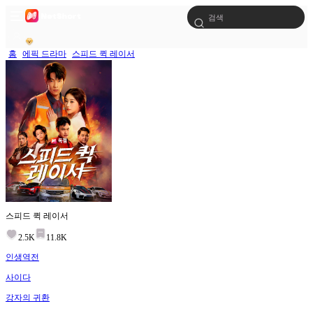
홈
에픽 드라마
스피드 퀵 레이서
스피드 퀵 레이서
2.5K
11.8K
인생역전
사이다
강자의 귀환