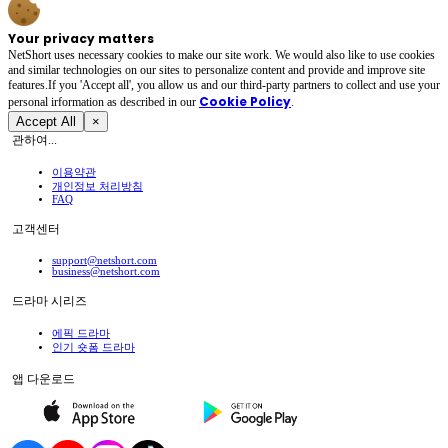
Your privacy matters
NetShort uses necessary cookies to make our site work. We would also like to use cookies
and similar technologies on our sites to personalize content and provide and improve site
features.If you 'Accept all', you allow us and our third-party partners to collect and use your
Cookie Policy
personal irformation as described in our
.
Accept All
×
관하여...
이용약관
개인정보 처리방침
FAQ
고객센터
support@netshort.com
business@netshort.com
드라마 시리즈
에픽 드라마
인기 숏폼 드라마
앱 다운로드