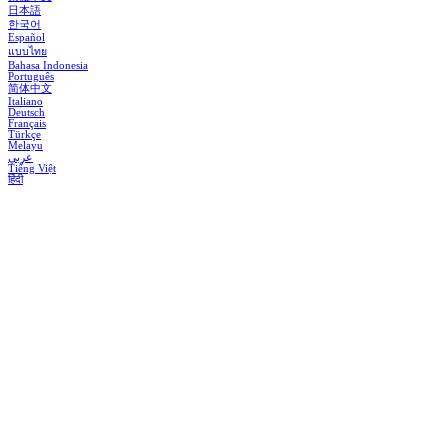
日本語
한국어
Español
แบบไทย
Bahasa Indonesia
Português
简体中文
Italiano
Deutsch
Français
Türkçe
Melayu
عربي
Tiếng Việt
हिंदी