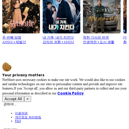
두 번째 당첨
내 가족, 내가 지킨다
착한 기사의 반격
(더
사이다
⦁
재벌가
강자의 귀환
⦁
사이다
인생역전
⦁
도시 생활
환
Your privacy matters
NetShort uses necessary cookies to make our site work. We would also like to use cookies
and similar technologies on our sites to personalize content and provide and improve site
features.If you 'Accept all', you allow us and our third-party partners to collect and use your
Cookie Policy
personal irformation as described in our
.
Accept All
×
관하여...
이용약관
개인정보 처리방침
FAQ