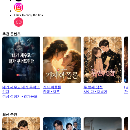
낙서의 선택이 과연 그녀를 행복으로 이끌 수 있을까요?
Click to copy the link
추천 콘텐츠
내가 세우고 내가 무너뜨
거지 아폴론
두 번째 당첨
(더
린다
환생
⦁
재혼
사이다
⦁
재벌가
환
여성 성장기
⦁
인과응보
최신 추천