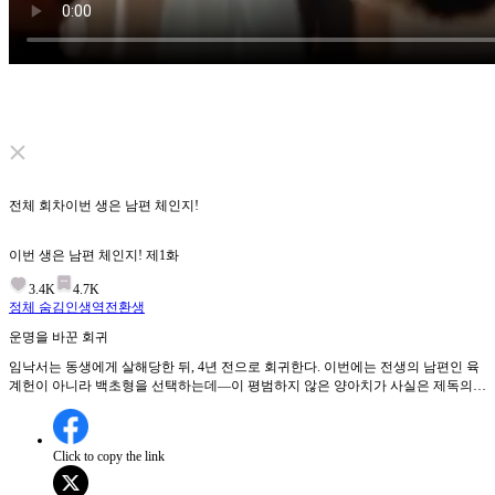
Click to unmute
전체 회차
이번 생은 남편 체인지!
이번 생은 남편 체인지!
제
1
화
3.4K
4.7K
정체 숨김
인생역전
환생
운명을 바꾼 회귀
임낙서는 동생에게 살해당한 뒤, 4년 전으로 회귀한다. 이번에는 전생의 남편인 육
계헌이 아니라 백초형을 선택하는데—이 평범하지 않은 양아치가 사실은 제독의
아들?! 과거로 돌아온 그녀의 통쾌한 역전극, 그리고 그 속에서 피어나는 예측불허
의 로맨스! 제1화:임낙서는 동생에게 살해당한 후 4년 전으로 회귀하여, 이번에는
전생의 남편 육계헌이 아닌 백초형을 선택한다. 그녀는 과거의 실수를 되풀이하지
Click to copy the link
않기 위해 노력하며, 운명을 바꾸려는 통쾌한 역전극을 펼친다. 특히, 회중시계 사
건과 예상치 못한 키스 사건을 통해 육계헌과의 관계가 새로운 국면을 맞이한다.임