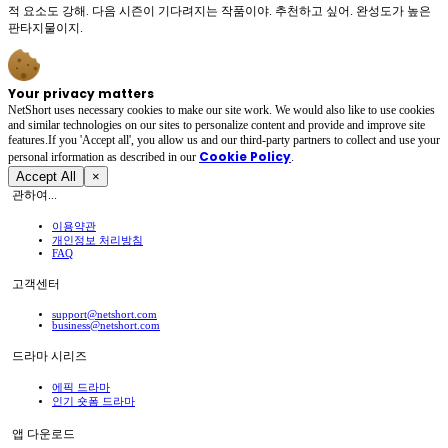
적 요소도 강해. 다음 시즌이 기다려지는 작품이야. 추천하고 싶어. 완성도가 높은
판타지물이지.
Your privacy matters
NetShort uses necessary cookies to make our site work. We would also like to use cookies
and similar technologies on our sites to personalize content and provide and improve site
features.If you 'Accept all', you allow us and our third-party partners to collect and use your
Cookie Policy
personal irformation as described in our
.
Accept All
×
관하여...
이용약관
개인정보 처리방침
FAQ
고객센터
support@netshort.com
business@netshort.com
드라마 시리즈
에픽 드라마
인기 숏폼 드라마
앱 다운로드