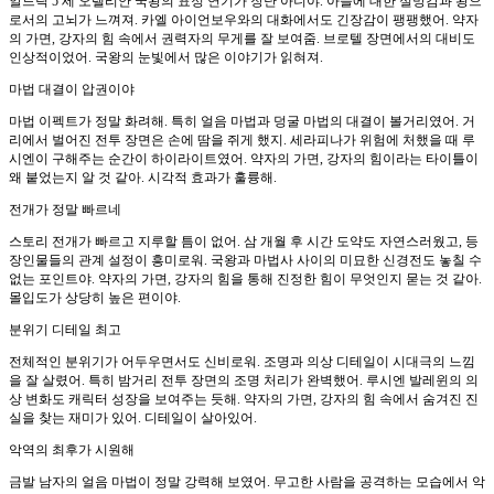
알드릭 5 세 오렐리안 국왕의 표정 연기가 장난 아니야. 아들에 대한 실망감과 왕으
로서의 고뇌가 느껴져. 카엘 아이언보우와의 대화에서도 긴장감이 팽팽했어. 약자
의 가면, 강자의 힘 속에서 권력자의 무게를 잘 보여줌. 브로텔 장면에서의 대비도
인상적이었어. 국왕의 눈빛에서 많은 이야기가 읽혀져.
마법 대결이 압권이야
마법 이펙트가 정말 화려해. 특히 얼음 마법과 덩굴 마법의 대결이 볼거리였어. 거
리에서 벌어진 전투 장면은 손에 땀을 쥐게 했지. 세라피나가 위험에 처했을 때 루
시엔이 구해주는 순간이 하이라이트였어. 약자의 가면, 강자의 힘이라는 타이틀이
왜 붙었는지 알 것 같아. 시각적 효과가 훌륭해.
전개가 정말 빠르네
스토리 전개가 빠르고 지루할 틈이 없어. 삼 개월 후 시간 도약도 자연스러웠고, 등
장인물들의 관계 설정이 흥미로워. 국왕과 마법사 사이의 미묘한 신경전도 놓칠 수
없는 포인트야. 약자의 가면, 강자의 힘을 통해 진정한 힘이 무엇인지 묻는 것 같아.
몰입도가 상당히 높은 편이야.
분위기 디테일 최고
전체적인 분위기가 어두우면서도 신비로워. 조명과 의상 디테일이 시대극의 느낌
을 잘 살렸어. 특히 밤거리 전투 장면의 조명 처리가 완벽했어. 루시엔 발레윈의 의
상 변화도 캐릭터 성장을 보여주는 듯해. 약자의 가면, 강자의 힘 속에서 숨겨진 진
실을 찾는 재미가 있어. 디테일이 살아있어.
악역의 최후가 시원해
금발 남자의 얼음 마법이 정말 강력해 보였어. 무고한 사람을 공격하는 모습에서 악