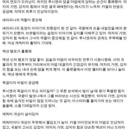
역의 면모가 드러났지. 하지만 루시엔의 덩굴 마법에게 당하는 순간이 통쾌했어. 약
자의 가면, 강자의 힘에서 악은 결국 패배한다는 메시지가 느껴져. 카엘의 반응도
궁금해. 악역의 최후가 인상적이었어.
세라피나의 역할이 중요해
세라피나의 등장이 이야기의 전환점이 된 것 같아. 국왕에게 손을 내밀었을 때의 분
위기가 묘했어. 브로텔이라는 설정이 이야기에 깊이를 더해주고 있어. 약자의 가면,
강자의 힘 속에서 그녀의 역할이 중요해질 것 같아. 루시엔과의 관계도 주목해볼 만
해. 여성 캐릭터의 활약이 기대돼.
액션 템포가 훌륭해
액션 신의 템포가 정말 좋아. 검술과 마법이 어우러진 전투가 시원시원해. 사막 괴
물과의 첫 전투부터 거리에서의 마법 대결까지 긴장감이 유지돼. 약자의 가면, 강자
의 힘을 보는 내내 손에 땀을 쥐게 했어. 이 플랫폼에서 이런 퀄리티를 보다니 놀라
워. 액션 팬에게 추천해.
목걸이의 비밀이 궁금해
루시엔의 목걸이가 무슨 의미일까? 그 푸른 보석에서 빛이 날 때 뭔가 특별한 힘이
느껴졌어. 국왕이 발코니에서 그를 바라보는 시선도 복잡했어. 약자의 가면, 강자의
힘 속에 숨겨진 비밀이 점점 드러나는 것 같아. 미스터리를 풀어가며 보는 재미가
쏠쏠해. 소품 디테일까지 신경 썼어.
캐릭터 개성이 살아있어
캐릭터마다 개성이 뚜렷해서 몰입도가 높아. 카엘 아이언보우의 마법도 인상적이
었고, 국왕의 고뇌도 깊었어. 약자의 가면, 강자의 힘은 단순한 액션이 아닌 드라마