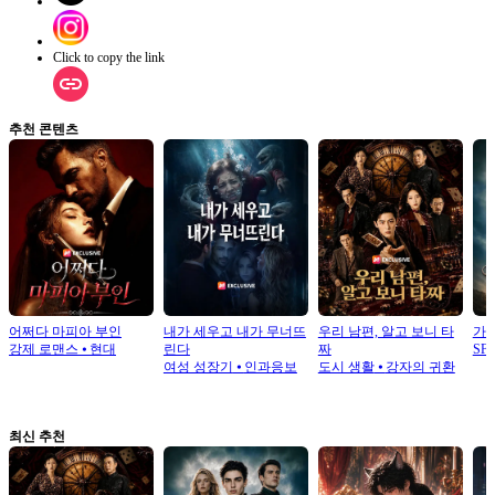
Click to copy the link
추천 콘텐츠
어쩌다 마피아 부인
내가 세우고 내가 무너뜨
우리 남편, 알고 보니 타
가
강제 로맨스
⦁
현대
린다
짜
SF
여성 성장기
⦁
인과응보
도시 생활
⦁
강자의 귀환
최신 추천