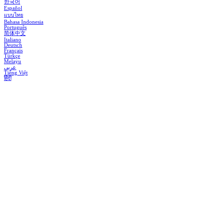
한국어
Español
แบบไทย
Bahasa Indonesia
Português
简体中文
Italiano
Deutsch
Français
Türkçe
Melayu
عربي
Tiếng Việt
हिंदी