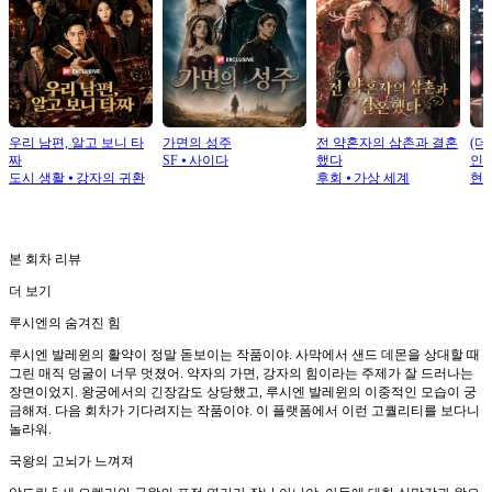
우리 남편, 알고 보니 타
가면의 성주
전 약혼자의 삼촌과 결혼
(더
짜
SF
⦁
사이다
했다
인 
도시 생활
⦁
강자의 귀환
후회
⦁
가상 세계
현
본 회차 리뷰
더 보기
루시엔의 숨겨진 힘
루시엔 발레윈의 활약이 정말 돋보이는 작품이야. 사막에서 샌드 데몬을 상대할 때
그린 매직 덩굴이 너무 멋졌어. 약자의 가면, 강자의 힘이라는 주제가 잘 드러나는
장면이었지. 왕궁에서의 긴장감도 상당했고, 루시엔 발레윈의 이중적인 모습이 궁
금해져. 다음 회차가 기다려지는 작품이야. 이 플랫폼에서 이런 고퀄리티를 보다니
놀라워.
국왕의 고뇌가 느껴져