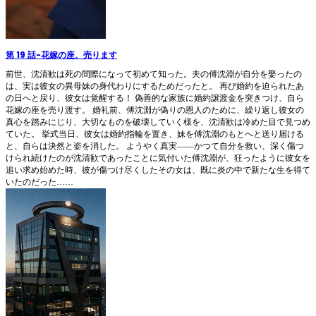
第 19 話
-
花嫁の座、売ります
前世、沈清歓は死の間際になって初めて知った。夫の傅沈淵が自分を娶ったの
は、実は彼女の異母妹の身代わりにするためだったと。 再び婚約を迫られたあ
の日へと戻り、彼女は覚醒する！ 偽善的な家族に婚約譲渡金を突きつけ、自ら
花嫁の座を売り渡す。 婚礼前、傅沈淵が偽りの恩人のために、繰り返し彼女の
真心を踏みにじり、大切なものを破壊していく様を、沈清歓は冷めた目で見つめ
ていた。 挙式当日、彼女は婚約指輪を置き、妹を傅沈淵のもとへと送り届ける
と、自らは決然と姿を消した。 ようやく真実――かつて自分を救い、深く傷つ
けられ続けたのが沈清歓であったことに気付いた傅沈淵が、狂ったように彼女を
追い求め始めた時、彼が傷つけ尽くしたその女は、既に炎の中で新たな生を得て
いたのだった……