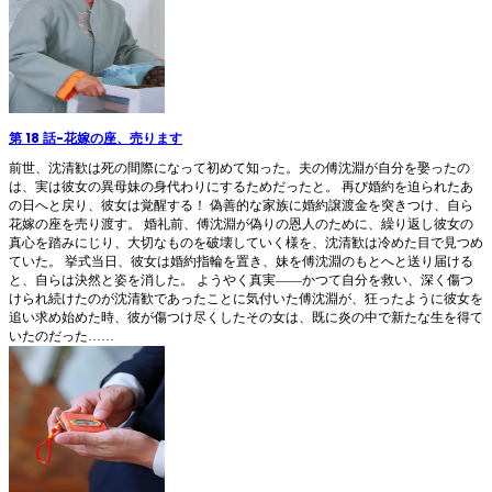
第 18 話
-
花嫁の座、売ります
前世、沈清歓は死の間際になって初めて知った。夫の傅沈淵が自分を娶ったの
は、実は彼女の異母妹の身代わりにするためだったと。 再び婚約を迫られたあ
の日へと戻り、彼女は覚醒する！ 偽善的な家族に婚約譲渡金を突きつけ、自ら
花嫁の座を売り渡す。 婚礼前、傅沈淵が偽りの恩人のために、繰り返し彼女の
真心を踏みにじり、大切なものを破壊していく様を、沈清歓は冷めた目で見つめ
ていた。 挙式当日、彼女は婚約指輪を置き、妹を傅沈淵のもとへと送り届ける
と、自らは決然と姿を消した。 ようやく真実――かつて自分を救い、深く傷つ
けられ続けたのが沈清歓であったことに気付いた傅沈淵が、狂ったように彼女を
追い求め始めた時、彼が傷つけ尽くしたその女は、既に炎の中で新たな生を得て
いたのだった……