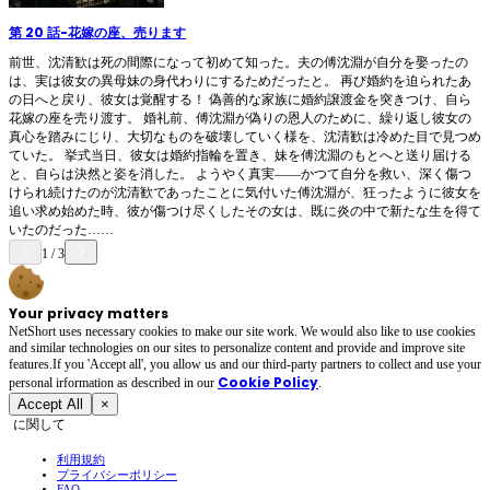
第 20 話
-
花嫁の座、売ります
前世、沈清歓は死の間際になって初めて知った。夫の傅沈淵が自分を娶ったの
は、実は彼女の異母妹の身代わりにするためだったと。 再び婚約を迫られたあ
の日へと戻り、彼女は覚醒する！ 偽善的な家族に婚約譲渡金を突きつけ、自ら
花嫁の座を売り渡す。 婚礼前、傅沈淵が偽りの恩人のために、繰り返し彼女の
真心を踏みにじり、大切なものを破壊していく様を、沈清歓は冷めた目で見つめ
ていた。 挙式当日、彼女は婚約指輪を置き、妹を傅沈淵のもとへと送り届ける
と、自らは決然と姿を消した。 ようやく真実――かつて自分を救い、深く傷つ
けられ続けたのが沈清歓であったことに気付いた傅沈淵が、狂ったように彼女を
追い求め始めた時、彼が傷つけ尽くしたその女は、既に炎の中で新たな生を得て
いたのだった……
1
/
3
Your privacy matters
NetShort uses necessary cookies to make our site work. We would also like to use cookies
and similar technologies on our sites to personalize content and provide and improve site
features.If you 'Accept all', you allow us and our third-party partners to collect and use your
Cookie Policy
personal irformation as described in our
.
Accept All
×
に関して
利用規約
プライバシーポリシー
FAQ