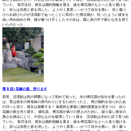
ていた。 挙式当日、彼女は婚約指輪を置き、妹を傅沈淵のもとへと送り届ける
と、自らは決然と姿を消した。 ようやく真実――かつて自分を救い、深く傷つ
けられ続けたのが沈清歓であったことに気付いた傅沈淵が、狂ったように彼女を
追い求め始めた時、彼が傷つけ尽くしたその女は、既に炎の中で新たな生を得て
いたのだった……
第 5 話
-
花嫁の座、売ります
前世、沈清歓は死の間際になって初めて知った。夫の傅沈淵が自分を娶ったの
は、実は彼女の異母妹の身代わりにするためだったと。 再び婚約を迫られたあ
の日へと戻り、彼女は覚醒する！ 偽善的な家族に婚約譲渡金を突きつけ、自ら
花嫁の座を売り渡す。 婚礼前、傅沈淵が偽りの恩人のために、繰り返し彼女の
真心を踏みにじり、大切なものを破壊していく様を、沈清歓は冷めた目で見つめ
ていた。 挙式当日、彼女は婚約指輪を置き、妹を傅沈淵のもとへと送り届ける
と、自らは決然と姿を消した。 ようやく真実――かつて自分を救い、深く傷つ