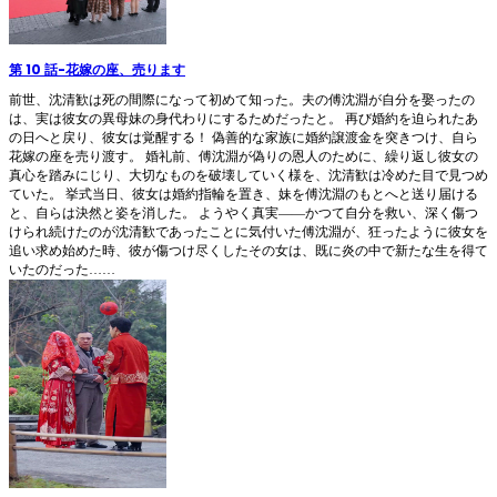
第 10 話
-
花嫁の座、売ります
前世、沈清歓は死の間際になって初めて知った。夫の傅沈淵が自分を娶ったの
は、実は彼女の異母妹の身代わりにするためだったと。 再び婚約を迫られたあ
の日へと戻り、彼女は覚醒する！ 偽善的な家族に婚約譲渡金を突きつけ、自ら
花嫁の座を売り渡す。 婚礼前、傅沈淵が偽りの恩人のために、繰り返し彼女の
真心を踏みにじり、大切なものを破壊していく様を、沈清歓は冷めた目で見つめ
ていた。 挙式当日、彼女は婚約指輪を置き、妹を傅沈淵のもとへと送り届ける
と、自らは決然と姿を消した。 ようやく真実――かつて自分を救い、深く傷つ
けられ続けたのが沈清歓であったことに気付いた傅沈淵が、狂ったように彼女を
追い求め始めた時、彼が傷つけ尽くしたその女は、既に炎の中で新たな生を得て
いたのだった……