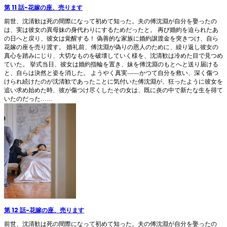
第 11 話
-
花嫁の座、売ります
前世、沈清歓は死の間際になって初めて知った。夫の傅沈淵が自分を娶ったの
は、実は彼女の異母妹の身代わりにするためだったと。 再び婚約を迫られたあ
の日へと戻り、彼女は覚醒する！ 偽善的な家族に婚約譲渡金を突きつけ、自ら
花嫁の座を売り渡す。 婚礼前、傅沈淵が偽りの恩人のために、繰り返し彼女の
真心を踏みにじり、大切なものを破壊していく様を、沈清歓は冷めた目で見つめ
ていた。 挙式当日、彼女は婚約指輪を置き、妹を傅沈淵のもとへと送り届ける
と、自らは決然と姿を消した。 ようやく真実――かつて自分を救い、深く傷つ
けられ続けたのが沈清歓であったことに気付いた傅沈淵が、狂ったように彼女を
追い求め始めた時、彼が傷つけ尽くしたその女は、既に炎の中で新たな生を得て
いたのだった……
第 12 話
-
花嫁の座、売ります
前世、沈清歓は死の間際になって初めて知った。夫の傅沈淵が自分を娶ったの