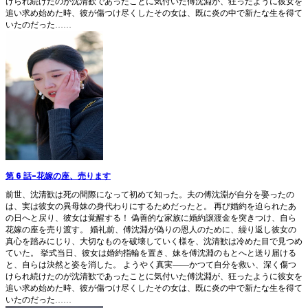
けられ続けたのが沈清歓であったことに気付いた傅沈淵が、狂ったように彼女を
追い求め始めた時、彼が傷つけ尽くしたその女は、既に炎の中で新たな生を得て
いたのだった……
第 6 話
-
花嫁の座、売ります
前世、沈清歓は死の間際になって初めて知った。夫の傅沈淵が自分を娶ったの
は、実は彼女の異母妹の身代わりにするためだったと。 再び婚約を迫られたあ
の日へと戻り、彼女は覚醒する！ 偽善的な家族に婚約譲渡金を突きつけ、自ら
花嫁の座を売り渡す。 婚礼前、傅沈淵が偽りの恩人のために、繰り返し彼女の
真心を踏みにじり、大切なものを破壊していく様を、沈清歓は冷めた目で見つめ
ていた。 挙式当日、彼女は婚約指輪を置き、妹を傅沈淵のもとへと送り届ける
と、自らは決然と姿を消した。 ようやく真実――かつて自分を救い、深く傷つ
けられ続けたのが沈清歓であったことに気付いた傅沈淵が、狂ったように彼女を
追い求め始めた時、彼が傷つけ尽くしたその女は、既に炎の中で新たな生を得て
いたのだった……