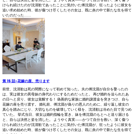
けられ続けたのが沈清歓であったことに気付いた傅沈淵が、狂ったように彼女を
追い求め始めた時、彼が傷つけ尽くしたその女は、既に炎の中で新たな生を得て
いたのだった……
第 15 話
-
花嫁の座、売ります
前世、沈清歓は死の間際になって初めて知った。夫の傅沈淵が自分を娶ったの
は、実は彼女の異母妹の身代わりにするためだったと。 再び婚約を迫られたあ
の日へと戻り、彼女は覚醒する！ 偽善的な家族に婚約譲渡金を突きつけ、自ら
花嫁の座を売り渡す。 婚礼前、傅沈淵が偽りの恩人のために、繰り返し彼女の
真心を踏みにじり、大切なものを破壊していく様を、沈清歓は冷めた目で見つめ
ていた。 挙式当日、彼女は婚約指輪を置き、妹を傅沈淵のもとへと送り届ける
と、自らは決然と姿を消した。 ようやく真実――かつて自分を救い、深く傷つ
けられ続けたのが沈清歓であったことに気付いた傅沈淵が、狂ったように彼女を
追い求め始めた時、彼が傷つけ尽くしたその女は、既に炎の中で新たな生を得て