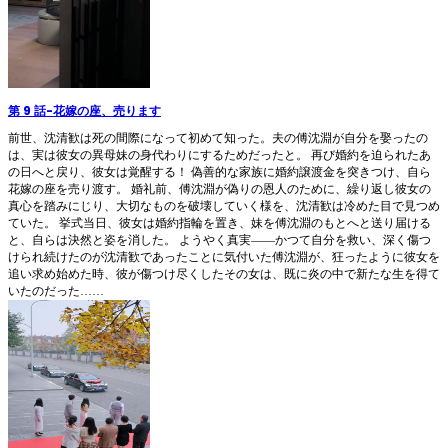
第 9 話
-
花嫁の座、売ります
前世、沈清歓は死の間際になって初めて知った。夫の傅沈淵が自分を娶ったの
は、実は彼女の異母妹の身代わりにするためだったと。 再び婚約を迫られたあ
の日へと戻り、彼女は覚醒する！ 偽善的な家族に婚約譲渡金を突きつけ、自ら
花嫁の座を売り渡す。 婚礼前、傅沈淵が偽りの恩人のために、繰り返し彼女の
真心を踏みにじり、大切なものを破壊していく様を、沈清歓は冷めた目で見つめ
ていた。 挙式当日、彼女は婚約指輪を置き、妹を傅沈淵のもとへと送り届ける
と、自らは決然と姿を消した。 ようやく真実――かつて自分を救い、深く傷つ
けられ続けたのが沈清歓であったことに気付いた傅沈淵が、狂ったように彼女を
追い求め始めた時、彼が傷つけ尽くしたその女は、既に炎の中で新たな生を得て
いたのだった……