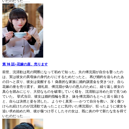
いたのだった……
第 16 話
-
花嫁の座、売ります
前世、沈清歓は死の間際になって初めて知った。夫の傅沈淵が自分を娶ったの
は、実は彼女の異母妹の身代わりにするためだったと。 再び婚約を迫られたあ
の日へと戻り、彼女は覚醒する！ 偽善的な家族に婚約譲渡金を突きつけ、自ら
花嫁の座を売り渡す。 婚礼前、傅沈淵が偽りの恩人のために、繰り返し彼女の
真心を踏みにじり、大切なものを破壊していく様を、沈清歓は冷めた目で見つめ
ていた。 挙式当日、彼女は婚約指輪を置き、妹を傅沈淵のもとへと送り届ける
と、自らは決然と姿を消した。 ようやく真実――かつて自分を救い、深く傷つ
けられ続けたのが沈清歓であったことに気付いた傅沈淵が、狂ったように彼女を
追い求め始めた時、彼が傷つけ尽くしたその女は、既に炎の中で新たな生を得て
いたのだった……