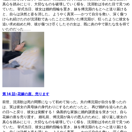
真心を踏みにじり、大切なものを破壊していく様を、沈清歓は冷めた目で見つめ
ていた。 挙式当日、彼女は婚約指輪を置き、妹を傅沈淵のもとへと送り届ける
と、自らは決然と姿を消した。 ようやく真実――かつて自分を救い、深く傷つ
けられ続けたのが沈清歓であったことに気付いた傅沈淵が、狂ったように彼女を
追い求め始めた時、彼が傷つけ尽くしたその女は、既に炎の中で新たな生を得て
いたのだった……
第 14 話
-
花嫁の座、売ります
前世、沈清歓は死の間際になって初めて知った。夫の傅沈淵が自分を娶ったの
は、実は彼女の異母妹の身代わりにするためだったと。 再び婚約を迫られたあ
の日へと戻り、彼女は覚醒する！ 偽善的な家族に婚約譲渡金を突きつけ、自ら
花嫁の座を売り渡す。 婚礼前、傅沈淵が偽りの恩人のために、繰り返し彼女の
真心を踏みにじり、大切なものを破壊していく様を、沈清歓は冷めた目で見つめ
ていた。 挙式当日、彼女は婚約指輪を置き、妹を傅沈淵のもとへと送り届ける
と、自らは決然と姿を消した。 ようやく真実――かつて自分を救い、深く傷つ