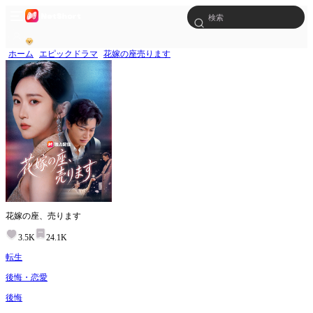
ホーム
エピックドラマ
花嫁の座売ります
花嫁の座、売ります
3.5K
24.1K
転生
後悔・恋愛
後悔