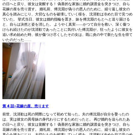
の日へと戻り、彼女は覚醒する！ 偽善的な家族に婚約譲渡金を突きつけ、自ら
花嫁の座を売り渡す。 婚礼前、傅沈淵が偽りの恩人のために、繰り返し彼女の
真心を踏みにじり、大切なものを破壊していく様を、沈清歓は冷めた目で見つめ
ていた。 挙式当日、彼女は婚約指輪を置き、妹を傅沈淵のもとへと送り届ける
と、自らは決然と姿を消した。 ようやく真実――かつて自分を救い、深く傷つ
けられ続けたのが沈清歓であったことに気付いた傅沈淵が、狂ったように彼女を
追い求め始めた時、彼が傷つけ尽くしたその女は、既に炎の中で新たな生を得て
いたのだった……
第 4 話
-
花嫁の座、売ります
前世、沈清歓は死の間際になって初めて知った。夫の傅沈淵が自分を娶ったの
は、実は彼女の異母妹の身代わりにするためだったと。 再び婚約を迫られたあ
の日へと戻り、彼女は覚醒する！ 偽善的な家族に婚約譲渡金を突きつけ、自ら
花嫁の座を売り渡す。 婚礼前、傅沈淵が偽りの恩人のために、繰り返し彼女の
真心を踏みにじり、大切なものを破壊していく様を、沈清歓は冷めた目で見つめ