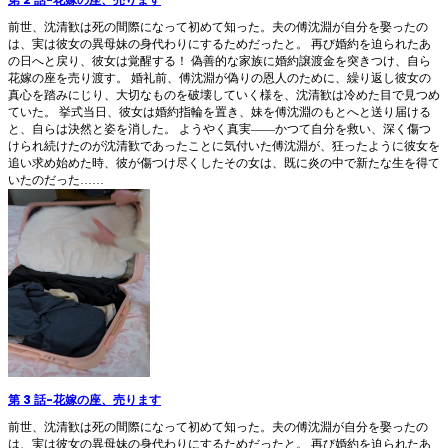
前世、沈清歓は死の間際になって初めて知った。夫の傅沈淵が自分を娶ったの
は、実は彼女の異母妹の身代わりにするためだったと。 再び婚約を迫られたあ
の日へと戻り、彼女は覚醒する！ 偽善的な家族に婚約譲渡金を突きつけ、自ら
花嫁の座を売り渡す。 婚礼前、傅沈淵が偽りの恩人のために、繰り返し彼女の
真心を踏みにじり、大切なものを破壊していく様を、沈清歓は冷めた目で見つめ
ていた。 挙式当日、彼女は婚約指輪を置き、妹を傅沈淵のもとへと送り届ける
と、自らは決然と姿を消した。 ようやく真実――かつて自分を救い、深く傷つ
けられ続けたのが沈清歓であったことに気付いた傅沈淵が、狂ったように彼女を
追い求め始めた時、彼が傷つけ尽くしたその女は、既に炎の中で新たな生を得て
いたのだった……
第 3 話
-
花嫁の座、売ります
前世、沈清歓は死の間際になって初めて知った。夫の傅沈淵が自分を娶ったの
は、実は彼女の異母妹の身代わりにするためだったと。 再び婚約を迫られたあ