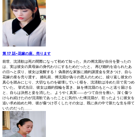
第 17 話
-
花嫁の座、売ります
前世、沈清歓は死の間際になって初めて知った。夫の傅沈淵が自分を娶ったの
は、実は彼女の異母妹の身代わりにするためだったと。 再び婚約を迫られたあ
の日へと戻り、彼女は覚醒する！ 偽善的な家族に婚約譲渡金を突きつけ、自ら
花嫁の座を売り渡す。 婚礼前、傅沈淵が偽りの恩人のために、繰り返し彼女の
真心を踏みにじり、大切なものを破壊していく様を、沈清歓は冷めた目で見つめ
ていた。 挙式当日、彼女は婚約指輪を置き、妹を傅沈淵のもとへと送り届ける
と、自らは決然と姿を消した。 ようやく真実――かつて自分を救い、深く傷つ
けられ続けたのが沈清歓であったことに気付いた傅沈淵が、狂ったように彼女を
追い求め始めた時、彼が傷つけ尽くしたその女は、既に炎の中で新たな生を得て
いたのだった……