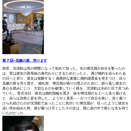
第 7 話
-
花嫁の座、売ります
前世、沈清歓は死の間際になって初めて知った。夫の傅沈淵が自分を娶ったの
は、実は彼女の異母妹の身代わりにするためだったと。 再び婚約を迫られたあ
の日へと戻り、彼女は覚醒する！ 偽善的な家族に婚約譲渡金を突きつけ、自ら
花嫁の座を売り渡す。 婚礼前、傅沈淵が偽りの恩人のために、繰り返し彼女の
真心を踏みにじり、大切なものを破壊していく様を、沈清歓は冷めた目で見つめ
ていた。 挙式当日、彼女は婚約指輪を置き、妹を傅沈淵のもとへと送り届ける
と、自らは決然と姿を消した。 ようやく真実――かつて自分を救い、深く傷つ
けられ続けたのが沈清歓であったことに気付いた傅沈淵が、狂ったように彼女を
追い求め始めた時、彼が傷つけ尽くしたその女は、既に炎の中で新たな生を得て
いたのだった……