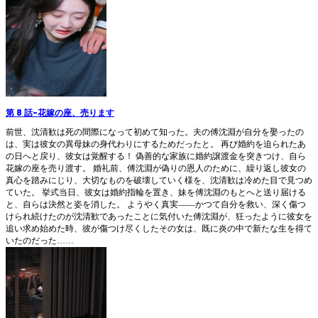
第 8 話
-
花嫁の座、売ります
前世、沈清歓は死の間際になって初めて知った。夫の傅沈淵が自分を娶ったの
は、実は彼女の異母妹の身代わりにするためだったと。 再び婚約を迫られたあ
の日へと戻り、彼女は覚醒する！ 偽善的な家族に婚約譲渡金を突きつけ、自ら
花嫁の座を売り渡す。 婚礼前、傅沈淵が偽りの恩人のために、繰り返し彼女の
真心を踏みにじり、大切なものを破壊していく様を、沈清歓は冷めた目で見つめ
ていた。 挙式当日、彼女は婚約指輪を置き、妹を傅沈淵のもとへと送り届ける
と、自らは決然と姿を消した。 ようやく真実――かつて自分を救い、深く傷つ
けられ続けたのが沈清歓であったことに気付いた傅沈淵が、狂ったように彼女を
追い求め始めた時、彼が傷つけ尽くしたその女は、既に炎の中で新たな生を得て
いたのだった……