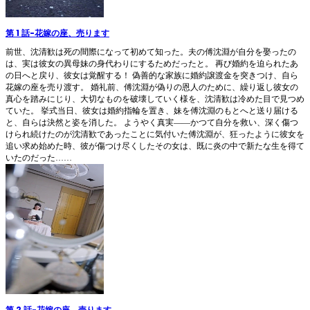
第 1 話
-
花嫁の座、売ります
前世、沈清歓は死の間際になって初めて知った。夫の傅沈淵が自分を娶ったの
は、実は彼女の異母妹の身代わりにするためだったと。 再び婚約を迫られたあ
の日へと戻り、彼女は覚醒する！ 偽善的な家族に婚約譲渡金を突きつけ、自ら
花嫁の座を売り渡す。 婚礼前、傅沈淵が偽りの恩人のために、繰り返し彼女の
真心を踏みにじり、大切なものを破壊していく様を、沈清歓は冷めた目で見つめ
ていた。 挙式当日、彼女は婚約指輪を置き、妹を傅沈淵のもとへと送り届ける
と、自らは決然と姿を消した。 ようやく真実――かつて自分を救い、深く傷つ
けられ続けたのが沈清歓であったことに気付いた傅沈淵が、狂ったように彼女を
追い求め始めた時、彼が傷つけ尽くしたその女は、既に炎の中で新たな生を得て
いたのだった……
第 2 話
-
花嫁の座、売ります