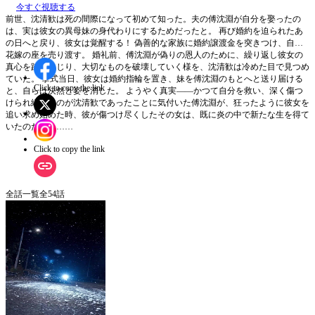
今すぐ視聴する
前世、沈清歓は死の間際になって初めて知った。夫の傅沈淵が自分を娶ったの
は、実は彼女の異母妹の身代わりにするためだったと。 再び婚約を迫られたあ
の日へと戻り、彼女は覚醒する！ 偽善的な家族に婚約譲渡金を突きつけ、自ら
花嫁の座を売り渡す。 婚礼前、傅沈淵が偽りの恩人のために、繰り返し彼女の
真心を踏みにじり、大切なものを破壊していく様を、沈清歓は冷めた目で見つめ
ていた。 挙式当日、彼女は婚約指輪を置き、妹を傅沈淵のもとへと送り届ける
Click to copy the link
と、自らは決然と姿を消した。 ようやく真実――かつて自分を救い、深く傷つ
けられ続けたのが沈清歓であったことに気付いた傅沈淵が、狂ったように彼女を
追い求め始めた時、彼が傷つけ尽くしたその女は、既に炎の中で新たな生を得て
いたのだった……
Click to copy the link
全話一覧
全
54
話