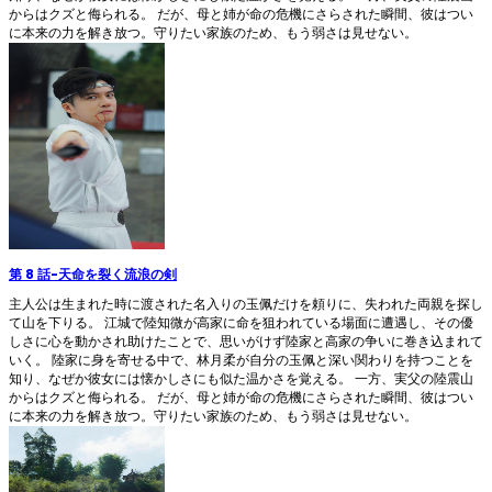
からはクズと侮られる。 だが、母と姉が命の危機にさらされた瞬間、彼はつい
に本来の力を解き放つ。守りたい家族のため、もう弱さは見せない。
第 8 話
-
天命を裂く流浪の剣
主人公は生まれた時に渡された名入りの玉佩だけを頼りに、失われた両親を探し
て山を下りる。 江城で陸知微が高家に命を狙われている場面に遭遇し、その優
しさに心を動かされ助けたことで、思いがけず陸家と高家の争いに巻き込まれて
いく。 陸家に身を寄せる中で、林月柔が自分の玉佩と深い関わりを持つことを
知り、なぜか彼女には懐かしさにも似た温かさを覚える。 一方、実父の陸震山
からはクズと侮られる。 だが、母と姉が命の危機にさらされた瞬間、彼はつい
に本来の力を解き放つ。守りたい家族のため、もう弱さは見せない。