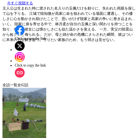
今すぐ視聴する
主人公は生まれた時に渡された名入りの玉佩だけを頼りに、失われた両親を探し
て山を下りる。 江城で陸知微が高家に命を狙われている場面に遭遇し、その優
しさに心を動かされ助けたことで、思いがけず陸家と高家の争いに巻き込まれて
いく。 陸家に身を寄せる中で、林月柔が自分の玉佩と深い関わりを持つことを
知り、なぜか彼女には懐かしさにも似た温かさを覚える。 一方、実父の陸震山
からはクズと侮られる。 だが、母と姉が命の危機にさらされた瞬間、彼はつい
Click to copy the link
に本来の力を解き放つ。守りたい家族のため、もう弱さは見せない。
Click to copy the link
全話一覧
全
62
話