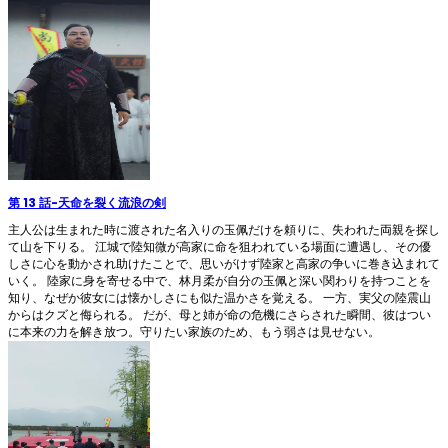
第 13 話
-
天命を裂く流浪の剣
主人公は生まれた時に渡された名入りの玉佩だけを頼りに、失われた両親を探し
て山を下りる。 江城で陸知微が高家に命を狙われている場面に遭遇し、その優
しさに心を動かされ助けたことで、思いがけず陸家と高家の争いに巻き込まれて
いく。 陸家に身を寄せる中で、林月柔が自分の玉佩と深い関わりを持つことを
知り、なぜか彼女には懐かしさにも似た温かさを覚える。 一方、実父の陸震山
からはクズと侮られる。 だが、母と姉が命の危機にさらされた瞬間、彼はつい
に本来の力を解き放つ。守りたい家族のため、もう弱さは見せない。