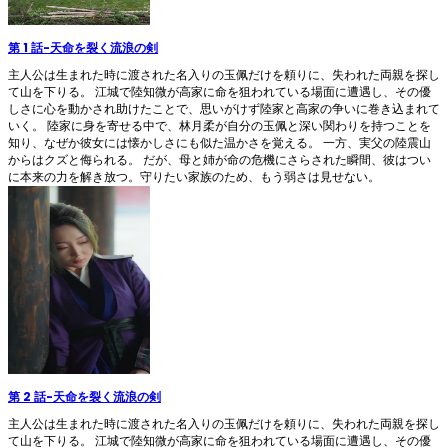
第 1 話
-
天命を裂く流浪の剣
主人公は生まれた時に渡された名入りの玉佩だけを頼りに、失われた両親を探し
て山を下りる。 江城で陸知微が高家に命を狙われている場面に遭遇し、その優
しさに心を動かされ助けたことで、思いがけず陸家と高家の争いに巻き込まれて
いく。 陸家に身を寄せる中で、林月柔が自分の玉佩と深い関わりを持つことを
知り、なぜか彼女には懐かしさにも似た温かさを覚える。 一方、実父の陸震山
からはクズと侮られる。 だが、母と姉が命の危機にさらされた瞬間、彼はつい
に本来の力を解き放つ。守りたい家族のため、もう弱さは見せない。
第 2 話
-
天命を裂く流浪の剣
主人公は生まれた時に渡された名入りの玉佩だけを頼りに、失われた両親を探し
て山を下りる。 江城で陸知微が高家に命を狙われている場面に遭遇し、その優