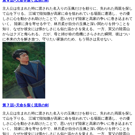
第 6 話
-
天命を裂く流浪の剣
主人公は生まれた時に渡された名入りの玉佩だけを頼りに、失われた両親を探し
て山を下りる。 江城で陸知微が高家に命を狙われている場面に遭遇し、その優
しさに心を動かされ助けたことで、思いがけず陸家と高家の争いに巻き込まれて
いく。 陸家に身を寄せる中で、林月柔が自分の玉佩と深い関わりを持つことを
知り、なぜか彼女には懐かしさにも似た温かさを覚える。 一方、実父の陸震山
からはクズと侮られる。 だが、母と姉が命の危機にさらされた瞬間、彼はつい
に本来の力を解き放つ。守りたい家族のため、もう弱さは見せない。
第 7 話
-
天命を裂く流浪の剣
主人公は生まれた時に渡された名入りの玉佩だけを頼りに、失われた両親を探し
て山を下りる。 江城で陸知微が高家に命を狙われている場面に遭遇し、その優
しさに心を動かされ助けたことで、思いがけず陸家と高家の争いに巻き込まれて
いく。 陸家に身を寄せる中で、林月柔が自分の玉佩と深い関わりを持つことを
知り、なぜか彼女には懐かしさにも似た温かさを覚える。 一方、実父の陸震山