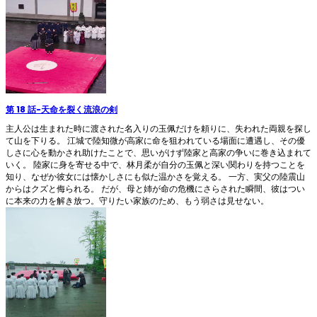
第 18 話
-
天命を裂く流浪の剣
主人公は生まれた時に渡された名入りの玉佩だけを頼りに、失われた両親を探し
て山を下りる。 江城で陸知微が高家に命を狙われている場面に遭遇し、その優
しさに心を動かされ助けたことで、思いがけず陸家と高家の争いに巻き込まれて
いく。 陸家に身を寄せる中で、林月柔が自分の玉佩と深い関わりを持つことを
知り、なぜか彼女には懐かしさにも似た温かさを覚える。 一方、実父の陸震山
からはクズと侮られる。 だが、母と姉が命の危機にさらされた瞬間、彼はつい
に本来の力を解き放つ。守りたい家族のため、もう弱さは見せない。