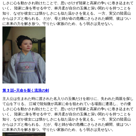
しさに心を動かされ助けたことで、思いがけず陸家と高家の争いに巻き込まれて
いく。 陸家に身を寄せる中で、林月柔が自分の玉佩と深い関わりを持つことを
知り、なぜか彼女には懐かしさにも似た温かさを覚える。 一方、実父の陸震山
からはクズと侮られる。 だが、母と姉が命の危機にさらされた瞬間、彼はつい
に本来の力を解き放つ。守りたい家族のため、もう弱さは見せない。
第 3 話
-
天命を裂く流浪の剣
主人公は生まれた時に渡された名入りの玉佩だけを頼りに、失われた両親を探し
て山を下りる。 江城で陸知微が高家に命を狙われている場面に遭遇し、その優
しさに心を動かされ助けたことで、思いがけず陸家と高家の争いに巻き込まれて
いく。 陸家に身を寄せる中で、林月柔が自分の玉佩と深い関わりを持つことを
知り、なぜか彼女には懐かしさにも似た温かさを覚える。 一方、実父の陸震山
からはクズと侮られる。 だが、母と姉が命の危機にさらされた瞬間、彼はつい
に本来の力を解き放つ。守りたい家族のため、もう弱さは見せない。