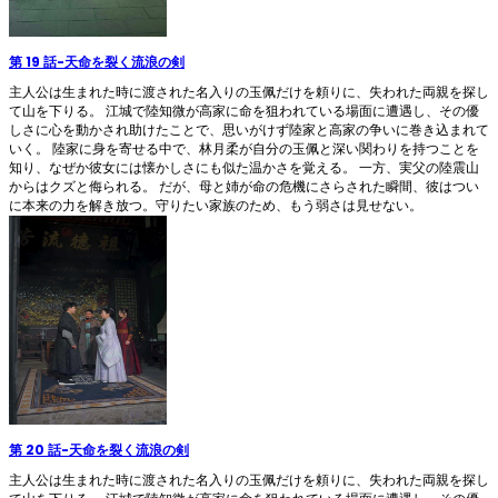
第 19 話
-
天命を裂く流浪の剣
主人公は生まれた時に渡された名入りの玉佩だけを頼りに、失われた両親を探し
て山を下りる。 江城で陸知微が高家に命を狙われている場面に遭遇し、その優
しさに心を動かされ助けたことで、思いがけず陸家と高家の争いに巻き込まれて
いく。 陸家に身を寄せる中で、林月柔が自分の玉佩と深い関わりを持つことを
知り、なぜか彼女には懐かしさにも似た温かさを覚える。 一方、実父の陸震山
からはクズと侮られる。 だが、母と姉が命の危機にさらされた瞬間、彼はつい
に本来の力を解き放つ。守りたい家族のため、もう弱さは見せない。
第 20 話
-
天命を裂く流浪の剣
主人公は生まれた時に渡された名入りの玉佩だけを頼りに、失われた両親を探し