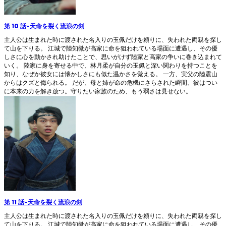
第 10 話
-
天命を裂く流浪の剣
主人公は生まれた時に渡された名入りの玉佩だけを頼りに、失われた両親を探し
て山を下りる。 江城で陸知微が高家に命を狙われている場面に遭遇し、その優
しさに心を動かされ助けたことで、思いがけず陸家と高家の争いに巻き込まれて
いく。 陸家に身を寄せる中で、林月柔が自分の玉佩と深い関わりを持つことを
知り、なぜか彼女には懐かしさにも似た温かさを覚える。 一方、実父の陸震山
からはクズと侮られる。 だが、母と姉が命の危機にさらされた瞬間、彼はつい
に本来の力を解き放つ。守りたい家族のため、もう弱さは見せない。
第 11 話
-
天命を裂く流浪の剣
主人公は生まれた時に渡された名入りの玉佩だけを頼りに、失われた両親を探し
て山を下りる。 江城で陸知微が高家に命を狙われている場面に遭遇し、その優