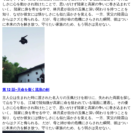
しさに心を動かされ助けたことで、思いがけず陸家と高家の争いに巻き込まれて
いく。 陸家に身を寄せる中で、林月柔が自分の玉佩と深い関わりを持つことを
知り、なぜか彼女には懐かしさにも似た温かさを覚える。 一方、実父の陸震山
からはクズと侮られる。 だが、母と姉が命の危機にさらされた瞬間、彼はつい
に本来の力を解き放つ。守りたい家族のため、もう弱さは見せない。
第 12 話
-
天命を裂く流浪の剣
主人公は生まれた時に渡された名入りの玉佩だけを頼りに、失われた両親を探し
て山を下りる。 江城で陸知微が高家に命を狙われている場面に遭遇し、その優
しさに心を動かされ助けたことで、思いがけず陸家と高家の争いに巻き込まれて
いく。 陸家に身を寄せる中で、林月柔が自分の玉佩と深い関わりを持つことを
知り、なぜか彼女には懐かしさにも似た温かさを覚える。 一方、実父の陸震山
からはクズと侮られる。 だが、母と姉が命の危機にさらされた瞬間、彼はつい
に本来の力を解き放つ。守りたい家族のため、もう弱さは見せない。