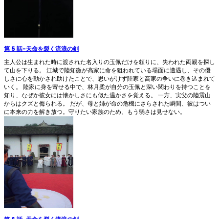
第 5 話
-
天命を裂く流浪の剣
主人公は生まれた時に渡された名入りの玉佩だけを頼りに、失われた両親を探し
て山を下りる。 江城で陸知微が高家に命を狙われている場面に遭遇し、その優
しさに心を動かされ助けたことで、思いがけず陸家と高家の争いに巻き込まれて
いく。 陸家に身を寄せる中で、林月柔が自分の玉佩と深い関わりを持つことを
知り、なぜか彼女には懐かしさにも似た温かさを覚える。 一方、実父の陸震山
からはクズと侮られる。 だが、母と姉が命の危機にさらされた瞬間、彼はつい
に本来の力を解き放つ。守りたい家族のため、もう弱さは見せない。