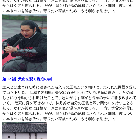
知り、なぜか彼女には懐かしさにも似た温かさを覚える。 一方、実父の陸震山
からはクズと侮られる。 だが、母と姉が命の危機にさらされた瞬間、彼はつい
に本来の力を解き放つ。守りたい家族のため、もう弱さは見せない。
第 17 話
-
天命を裂く流浪の剣
主人公は生まれた時に渡された名入りの玉佩だけを頼りに、失われた両親を探し
て山を下りる。 江城で陸知微が高家に命を狙われている場面に遭遇し、その優
しさに心を動かされ助けたことで、思いがけず陸家と高家の争いに巻き込まれて
いく。 陸家に身を寄せる中で、林月柔が自分の玉佩と深い関わりを持つことを
知り、なぜか彼女には懐かしさにも似た温かさを覚える。 一方、実父の陸震山
からはクズと侮られる。 だが、母と姉が命の危機にさらされた瞬間、彼はつい
に本来の力を解き放つ。守りたい家族のため、もう弱さは見せない。