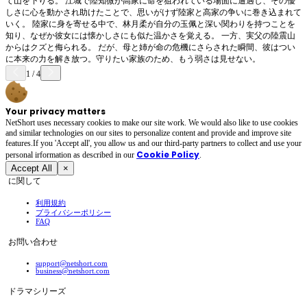
て山を下りる。 江城で陸知微が高家に命を狙われている場面に遭遇し、その優
しさに心を動かされ助けたことで、思いがけず陸家と高家の争いに巻き込まれて
いく。 陸家に身を寄せる中で、林月柔が自分の玉佩と深い関わりを持つことを
知り、なぜか彼女には懐かしさにも似た温かさを覚える。 一方、実父の陸震山
からはクズと侮られる。 だが、母と姉が命の危機にさらされた瞬間、彼はつい
に本来の力を解き放つ。守りたい家族のため、もう弱さは見せない。
1
/
4
Your privacy matters
NetShort uses necessary cookies to make our site work. We would also like to use cookies
and similar technologies on our sites to personalize content and provide and improve site
features.If you 'Accept all', you allow us and our third-party partners to collect and use your
Cookie Policy
personal irformation as described in our
.
Accept All
×
に関して
利用規約
プライバシーポリシー
FAQ
お問い合わせ
support@netshort.com
business@netshort.com
ドラマシリーズ