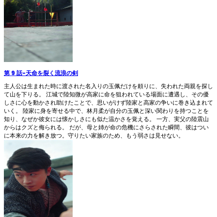
第 9 話
-
天命を裂く流浪の剣
主人公は生まれた時に渡された名入りの玉佩だけを頼りに、失われた両親を探し
て山を下りる。 江城で陸知微が高家に命を狙われている場面に遭遇し、その優
しさに心を動かされ助けたことで、思いがけず陸家と高家の争いに巻き込まれて
いく。 陸家に身を寄せる中で、林月柔が自分の玉佩と深い関わりを持つことを
知り、なぜか彼女には懐かしさにも似た温かさを覚える。 一方、実父の陸震山
からはクズと侮られる。 だが、母と姉が命の危機にさらされた瞬間、彼はつい
に本来の力を解き放つ。守りたい家族のため、もう弱さは見せない。