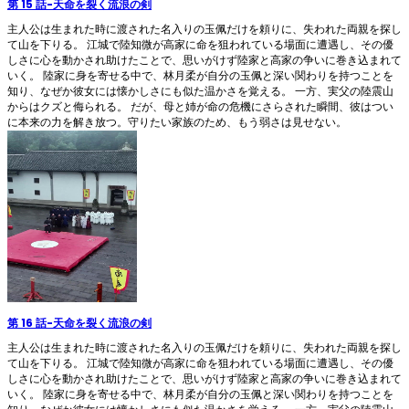
第 15 話
-
天命を裂く流浪の剣
主人公は生まれた時に渡された名入りの玉佩だけを頼りに、失われた両親を探し
て山を下りる。 江城で陸知微が高家に命を狙われている場面に遭遇し、その優
しさに心を動かされ助けたことで、思いがけず陸家と高家の争いに巻き込まれて
いく。 陸家に身を寄せる中で、林月柔が自分の玉佩と深い関わりを持つことを
知り、なぜか彼女には懐かしさにも似た温かさを覚える。 一方、実父の陸震山
からはクズと侮られる。 だが、母と姉が命の危機にさらされた瞬間、彼はつい
に本来の力を解き放つ。守りたい家族のため、もう弱さは見せない。
第 16 話
-
天命を裂く流浪の剣
主人公は生まれた時に渡された名入りの玉佩だけを頼りに、失われた両親を探し
て山を下りる。 江城で陸知微が高家に命を狙われている場面に遭遇し、その優
しさに心を動かされ助けたことで、思いがけず陸家と高家の争いに巻き込まれて
いく。 陸家に身を寄せる中で、林月柔が自分の玉佩と深い関わりを持つことを