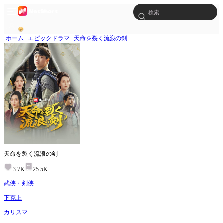
ホーム
エピックドラマ
天命を裂く流浪の剣
天命を裂く流浪の剣
3.7K
25.5K
武侠・剣侠
下克上
カリスマ