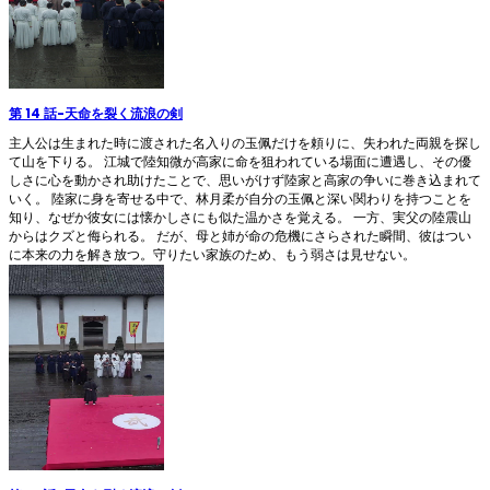
第 14 話
-
天命を裂く流浪の剣
主人公は生まれた時に渡された名入りの玉佩だけを頼りに、失われた両親を探し
て山を下りる。 江城で陸知微が高家に命を狙われている場面に遭遇し、その優
しさに心を動かされ助けたことで、思いがけず陸家と高家の争いに巻き込まれて
いく。 陸家に身を寄せる中で、林月柔が自分の玉佩と深い関わりを持つことを
知り、なぜか彼女には懐かしさにも似た温かさを覚える。 一方、実父の陸震山
からはクズと侮られる。 だが、母と姉が命の危機にさらされた瞬間、彼はつい
に本来の力を解き放つ。守りたい家族のため、もう弱さは見せない。