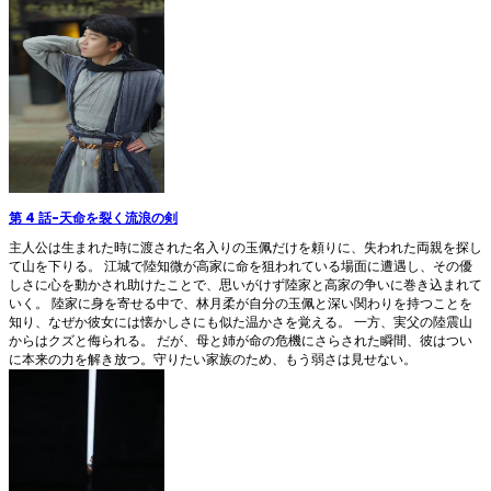
第 4 話
-
天命を裂く流浪の剣
主人公は生まれた時に渡された名入りの玉佩だけを頼りに、失われた両親を探し
て山を下りる。 江城で陸知微が高家に命を狙われている場面に遭遇し、その優
しさに心を動かされ助けたことで、思いがけず陸家と高家の争いに巻き込まれて
いく。 陸家に身を寄せる中で、林月柔が自分の玉佩と深い関わりを持つことを
知り、なぜか彼女には懐かしさにも似た温かさを覚える。 一方、実父の陸震山
からはクズと侮られる。 だが、母と姉が命の危機にさらされた瞬間、彼はつい
に本来の力を解き放つ。守りたい家族のため、もう弱さは見せない。