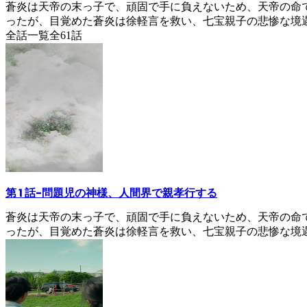
蒼炎は天帝の末っ子で、頑固で手に負えないため、天帝の命
ったが、目覚めた蒼炎は徐軽言を救い、七宝親子の悲惨な境
全話一覧
全
61
話
第 1 話
-
問題児の神様、人間界で親孝行する
蒼炎は天帝の末っ子で、頑固で手に負えないため、天帝の命
ったが、目覚めた蒼炎は徐軽言を救い、七宝親子の悲惨な境