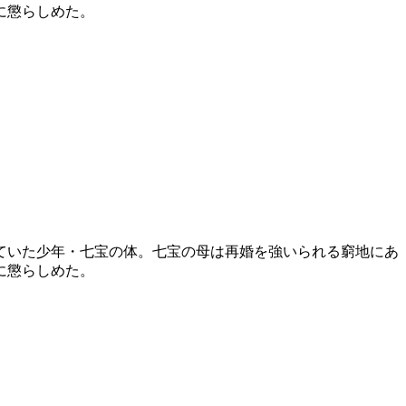
に懲らしめた。
ていた少年・七宝の体。七宝の母は再婚を強いられる窮地にあ
に懲らしめた。