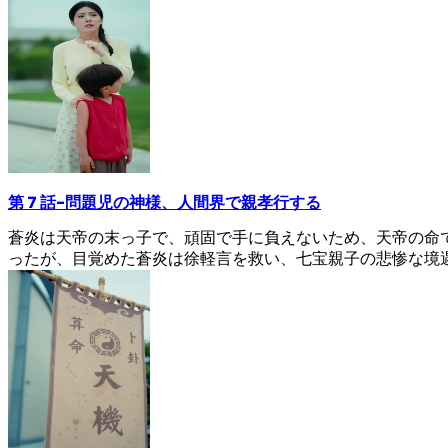
第 7 話
-
問題児の神様、人間界で親孝行する
蒼炎は天帝の末っ子で、頑固で手に負えないため、天帝の命
ったが、目覚めた蒼炎は徐軽言を救い、七宝親子の悲惨な境