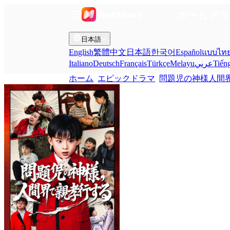
ホーム
ドラ
日本語
English
繁體中文
日本語
한국어
Español
แบบไท
Italiano
Deutsch
Français
Türkçe
Melayu
عربي
Tiến
ホーム
エピックドラマ
問題児の神様人間