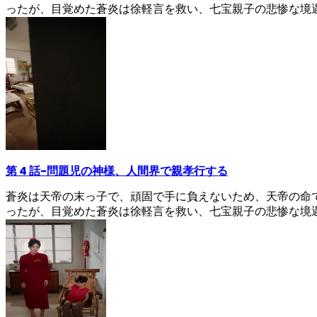
ったが、目覚めた蒼炎は徐軽言を救い、七宝親子の悲惨な境
第 4 話
-
問題児の神様、人間界で親孝行する
蒼炎は天帝の末っ子で、頑固で手に負えないため、天帝の命
ったが、目覚めた蒼炎は徐軽言を救い、七宝親子の悲惨な境