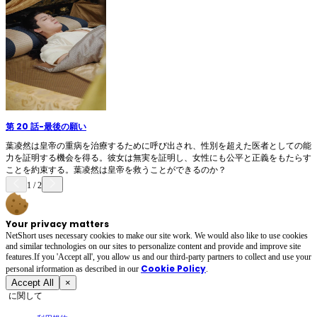
第 20 話
-
最後の願い
葉凌然は皇帝の重病を治療するために呼び出され、性別を超えた医者としての能
力を証明する機会を得る。彼女は無実を証明し、女性にも公平と正義をもたらす
ことを約束する。葉凌然は皇帝を救うことができるのか？
1
/
2
Your privacy matters
NetShort uses necessary cookies to make our site work. We would also like to use cookies
and similar technologies on our sites to personalize content and provide and improve site
features.If you 'Accept all', you allow us and our third-party partners to collect and use your
Cookie Policy
personal irformation as described in our
.
Accept All
×
に関して