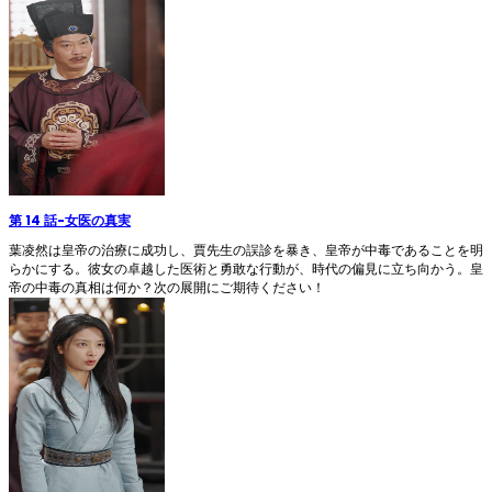
第 14 話
-
女医の真実
葉凌然は皇帝の治療に成功し、賈先生の誤診を暴き、皇帝が中毒であることを明
らかにする。彼女の卓越した医術と勇敢な行動が、時代の偏見に立ち向かう。皇
帝の中毒の真相は何か？次の展開にご期待ください！