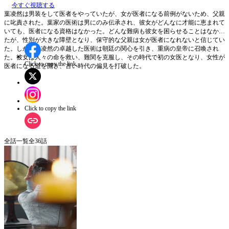
今すぐ視聴する
葉凌然は男装をして医者をやっていたが、女が医者になる前例がないため、父親
に叱責された。葉家の医術は男にのみ伝承され、彼女がどんなに才能に恵まれて
いても、医者になる資格はなかった。どんな難病も彼女を困らせることはなかっ
たが、性別が大きな障壁となり、保守的な父親は女が医者になれないと信じてい
た。しかし、凌然の卓越した医術は朝廷の関心を引き、重病の皇帝に召喚され
た。彼女は人々の命を救い、難関を克服し、その時代で初の女医となり、女性が
Click to copy the link
医者になる道を開き、古い時代の偏見を打破した。
Click to copy the link
全話一覧
全
36
話