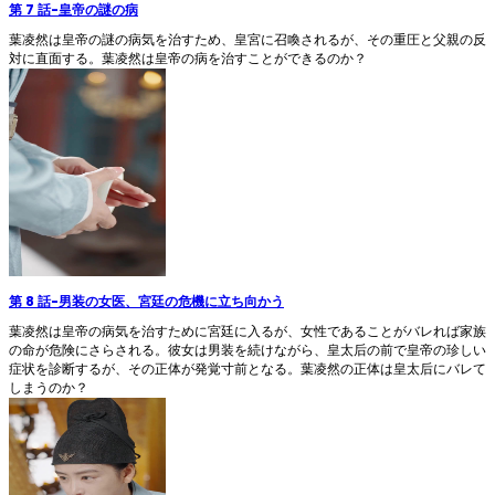
第 7 話
-
皇帝の謎の病
葉凌然は皇帝の謎の病気を治すため、皇宮に召喚されるが、その重圧と父親の反
対に直面する。葉凌然は皇帝の病を治すことができるのか？
第 8 話
-
男装の女医、宮廷の危機に立ち向かう
葉凌然は皇帝の病気を治すために宮廷に入るが、女性であることがバレれば家族
の命が危険にさらされる。彼女は男装を続けながら、皇太后の前で皇帝の珍しい
症状を診断するが、その正体が発覚寸前となる。葉凌然の正体は皇太后にバレて
しまうのか？