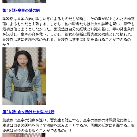
第 15 話
-
皇帝の謎の病
葉凌然は皇帝の病が珍しい毒によるものだと診断し、その毒が献上された天極雪
蓮によるものだと主張する。しかし、他の医者たちは彼女の診断を疑い、皇帝も
最初は信じようとしなかった。葉凌然は自分の経験と知識を基に、毒の発生条件
を説明し、皇帝の命を救う。しかし、彼女の診断は賈先生の功績として扱われ、
葉凌然は逆に処罰を求められる。葉凌然は無事に処罰を免れることができるの
か？
第 16 話
-
命を懸けた女医の決断
葉凌然は皇帝の治療を巡り、贾先生と対立する。皇帝の突然の体調悪化に際し、
凌然は自身の医術を信じて治療を試みようとするが、周囲の反対に直面する。葉
凌然は皇帝の命を救うことができるのか？