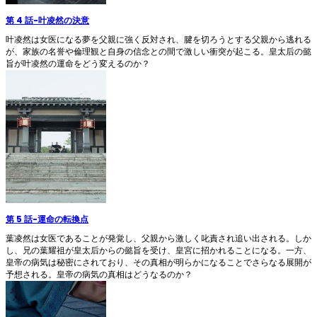
第 4 話
-
叶凌然の決意
叶凌然は女医になる夢を父親に強く反対され、腱を切ろうとする父親から逃れる
が、家族の名誉や倫理観と自身の信念との間で激しい衝突が起こる。皇太后の懿
旨が叶凌然の運命をどう変えるのか？
第 5 話
-
運命の転換点
葉凌然は女医であることが発覚し、父親から激しく叱責され追い出される。しか
し、兄の葉耀祖が皇太后からの懿旨を受け、皇宮に招かれることになる。一方、
皇帝の病気は秘密にされており、その真相が明らかになることでさらなる展開が
予想される。皇帝の病気の真相はどうなるのか？