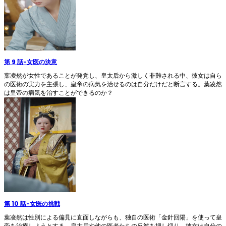
第 9 話
-
女医の決意
葉凌然が女性であることが発覚し、皇太后から激しく非難される中、彼女は自ら
の医術の実力を主張し、皇帝の病気を治せるのは自分だけだと断言する。葉凌然
は皇帝の病気を治すことができるのか？
第 10 話
-
女医の挑戦
葉凌然は性別による偏見に直面しながらも、独自の医術「金針回陽」を使って皇