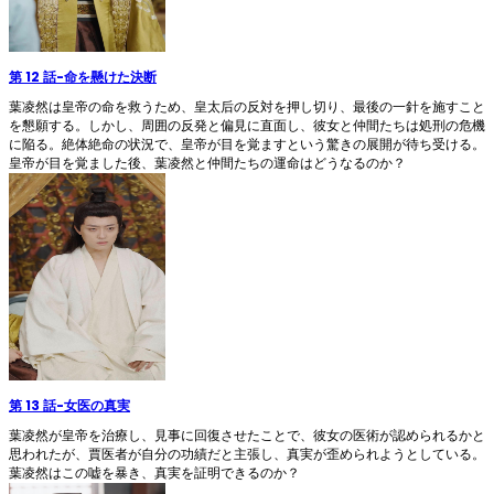
第 12 話
-
命を懸けた決断
葉凌然は皇帝の命を救うため、皇太后の反対を押し切り、最後の一針を施すこと
を懇願する。しかし、周囲の反発と偏見に直面し、彼女と仲間たちは処刑の危機
に陥る。絶体絶命の状況で、皇帝が目を覚ますという驚きの展開が待ち受ける。
皇帝が目を覚ました後、葉凌然と仲間たちの運命はどうなるのか？
第 13 話
-
女医の真実
葉凌然が皇帝を治療し、見事に回復させたことで、彼女の医術が認められるかと
思われたが、賈医者が自分の功績だと主張し、真実が歪められようとしている。
葉凌然はこの嘘を暴き、真実を証明できるのか？