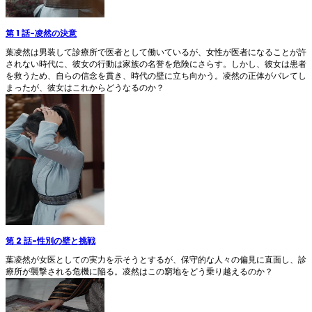
第 1 話
-
凌然の決意
葉凌然は男装して診療所で医者として働いているが、女性が医者になることが許
されない時代に、彼女の行動は家族の名誉を危険にさらす。しかし、彼女は患者
を救うため、自らの信念を貫き、時代の壁に立ち向かう。凌然の正体がバレてし
まったが、彼女はこれからどうなるのか？
第 2 話
-
性別の壁と挑戦
葉凌然が女医としての実力を示そうとするが、保守的な人々の偏見に直面し、診
療所が襲撃される危機に陥る。凌然はこの窮地をどう乗り越えるのか？