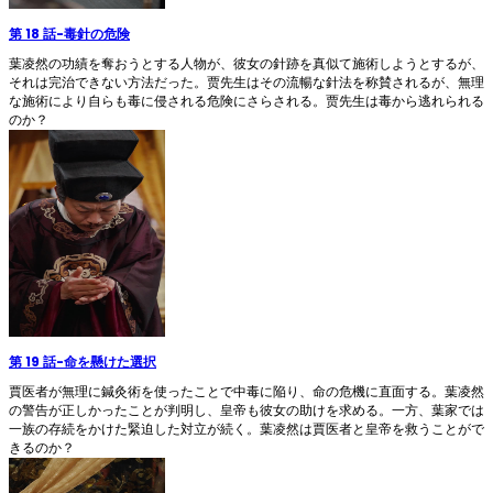
第 18 話
-
毒針の危険
葉凌然の功績を奪おうとする人物が、彼女の針跡を真似て施術しようとするが、
それは完治できない方法だった。贾先生はその流暢な針法を称賛されるが、無理
な施術により自らも毒に侵される危険にさらされる。贾先生は毒から逃れられる
のか？
第 19 話
-
命を懸けた選択
賈医者が無理に鍼灸術を使ったことで中毒に陥り、命の危機に直面する。葉凌然
の警告が正しかったことが判明し、皇帝も彼女の助けを求める。一方、葉家では
一族の存続をかけた緊迫した対立が続く。葉凌然は賈医者と皇帝を救うことがで
きるのか？