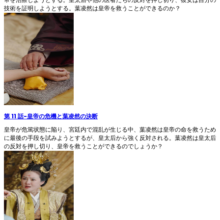
帝を治療しようとする。皇太后や他の医者たちの反対を押し切り、彼女は自分の
技術を証明しようとする。葉凌然は皇帝を救うことができるのか？
第 11 話
-
皇帝の危機と葉凌然の決断
皇帝が危篤状態に陥り、宮廷内で混乱が生じる中、葉凌然は皇帝の命を救うため
に最後の手段を試みようとするが、皇太后から強く反対される。葉凌然は皇太后
の反対を押し切り、皇帝を救うことができるのでしょうか？