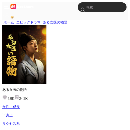
ホーム
エピックドラマ
ある女医の物語
ある女医の物語
4.9K
24.2K
女性・成長
下克上
サクセス系