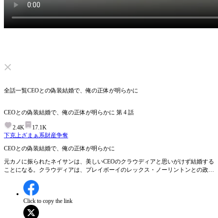
ミュートを解除する
全話一覧
CEOとの偽装結婚で、俺の正体が明らかに
CEOとの偽装結婚で、俺の正体が明らかに
第
4
話
2.4K
17.1K
下克上
ざまぁ系
財産争奪
CEOとの偽装結婚で、俺の正体が明らかに
元カノに振られたネイサンは、美しいCEOのクラウディアと思いがけず結婚する
ことになる。クラウディアは、プレイボーイのレックス・ノーリントンとの政略
結婚から逃れようとしていた。彼女の助けを得たネイサンは、自分が実は行方不
明になっていたノーリントン家の真の後継者だと知る。やがて相続争いに巻き込
まれたネイサンは、AIの天才「サイファー」として世界を驚かせると同時に、
Click to copy the link
奪われた過去の真実を明らかにしていく。