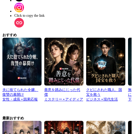
Click to copy the link
おすすめ
夫に捨てられた令嬢、
善意を踏みにじった代
クビにされた職人、国
無
復讐の幕開け
償
宝を救う
に
女性・成長
⦁
因果応報
ミステリー
⦁
アイディア
ビジネス
⦁
現代生活
下
最新おすすめ