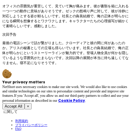
オフィスの雰囲気が重苦しくて、見ていて胸が痛みます。彼が書類を箱に入れる
一つ一つの動作に意味がありそうです。ゼックの怒鳴り声に対して、彼が冷静に
対応しようとする姿が頼もしいです。社長との偽装結婚で、俺の正体が明らかに
になる瞬間を想像するとワクワクします。キャラクターたちの心理描写が細かく
て素晴らしいです。感動しました。
次回予告
最後の電話シーンで話が繋がりました。クローディアと彼の間に何があったの
か。アリスの秘書としての立場も揺らいでいます。社長との偽装結婚で、俺の正
体が明らかにというストーリーラインが魅力的です。登場人物全員が何かを隠し
ているような雰囲気がたまらないです。次回以降の展開が本当に待ち遠しくてな
りません。寝不足になりそうです。
Your privacy matters
NetShort uses necessary cookies to make our site work. We would also like to use cookies
and similar technologies on our sites to personalize content and provide and improve site
features.If you 'Accept all', you allow us and our third-party partners to collect and use your
Cookie Policy
personal irformation as described in our
.
Accept All
×
に関して
利用規約
プライバシーポリシー
FAQ