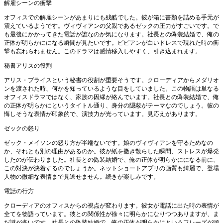
解雇シーンの衝撃
オフィスでの解雇シーンがあまりにも残酷でした。彼が箱に書類を詰める手元が
震えているようです。ヴィヴィアンの父親であるゼックの圧力がすごいです。で
も最後にかかってきた電話が誰なのか気になります。社長との偽装結婚で、俺の
正体が明らかにになる瞬間が見たいです。ビビアンが白いドレスで現れた時の衝
撃も忘れられません。このドラマは感情移入しやすく、引き込まれます。
秘書アリスの役割
アリス・プライスという秘書の役割が重要そうです。クローディアからメダリオ
ンを渡された時、何かを知っているような目をしていました。この物語は単なる
オフィスドラマではなく、家族の因縁が絡んでいます。社長との偽装結婚で、俺
の正体が明らかにというタイトル通り、身分の隠蔽がテーマなのでしょう。彼の
悔しそうな表情が印象的で、演技力が光っています。見応えがあります。
ゼックの怒り
ゼック・メイソンの怒り方が半端ないです。娘のヴィヴィアンを守るためなの
か、それとも別の理由があるのか。彼が紙を撒き散らした瞬間、ストレスが爆発
したのが伝わりました。社長との偽装結婚で、俺の正体が明らかにになる前に、
この対決が決着するのでしょうか。ネットショートアプリの画質も綺麗で、登場
人物の微細な表情まで見逃せません。続きが楽しみです。
電話の行方
クローディアのオフィスからの視点が変わります。彼女が電話に出た時の表情が
全てを物語っています。彼との関係性が徐々に明らかになりつつありますが、ま
だ謎が多いです。社長との偽装結婚で、俺の正体が明らかにというフレーズが頭