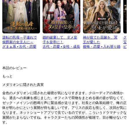
逆転の乳母～子連れで
婚約破棄して、ダメ皇
神が捨てた花嫁を、冥
ク
侯爵家の女主人に～
子を皇帝に！
王が愛した
宝
ざまぁ系
⦁
古代・恋愛
古代・恋愛
⦁
女性・成長
後悔・恋愛
⦁
入れ替り婚
ビ
本話のレビュー
もっと
メダリオンに隠された真実
金色のメダリオンに隠された秘密が気になりすぎます。クローディアの表情か
ら、過去への未練を感じました。オフィスで荷物をまとめる彼の姿が切なくて、
ゼック・メイソンの怒鳴り声に緊迫感が走ります。社長との偽装結婚で、俺の正
体が明らかにという展開が待ち遠しいです。アリスの反応も怪しく、次回が気に
なります。ネットショートアプリで見ているのですが、こういうドラマチックな
展開がたまらないですね。キャラクターたちの関係性が複雑で、目が離せないで
す。