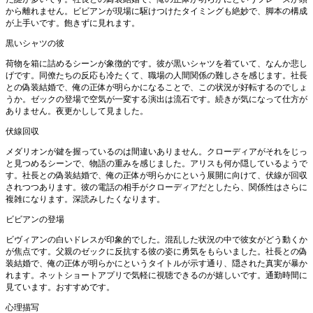
から離れません。ビビアンが現場に駆けつけたタイミングも絶妙で、脚本の構成
が上手いです。飽きずに見れます。
黒いシャツの彼
荷物を箱に詰めるシーンが象徴的です。彼が黒いシャツを着ていて、なんか悲し
げです。同僚たちの反応も冷たくて、職場の人間関係の難しさを感じます。社長
との偽装結婚で、俺の正体が明らかになることで、この状況が好転するのでしょ
うか。ゼックの登場で空気が一変する演出は流石です。続きが気になって仕方が
ありません。夜更かしして見ました。
伏線回収
メダリオンが鍵を握っているのは間違いありません。クローディアがそれをじっ
と見つめるシーンで、物語の重みを感じました。アリスも何か隠しているようで
す。社長との偽装結婚で、俺の正体が明らかにという展開に向けて、伏線が回収
されつつあります。彼の電話の相手がクローディアだとしたら、関係性はさらに
複雑になります。深読みしたくなります。
ビビアンの登場
ビヴィアンの白いドレスが印象的でした。混乱した状況の中で彼女がどう動くか
が焦点です。父親のゼックに反抗する彼の姿に勇気をもらいました。社長との偽
装結婚で、俺の正体が明らかにというタイトルが示す通り、隠された真実が暴か
れます。ネットショートアプリで気軽に視聴できるのが嬉しいです。通勤時間に
見ています。おすすめです。
心理描写