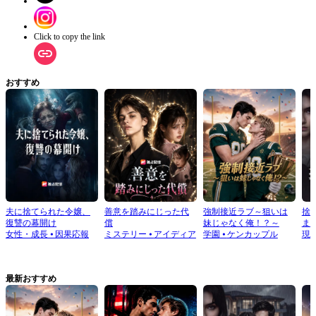
ループ会長である息子のもとへ向かう。会長は余盈の助力に感謝し、彼女の母親
の治療と会社への出資を手配する。陸妄は自らを投資家と偽るが、最終的に嘘が
暴かれ、身の破滅と足の骨折を招く。王泞もまた自らの悪行の報いを受ける。
Click to copy the link
おすすめ
夫に捨てられた令嬢、
善意を踏みにじった代
強制接近ラブ～狙いは
捨
復讐の幕開け
償
妹じゃなく俺！？～
ま
女性・成長
⦁
因果応報
ミステリー
⦁
アイディア
学園
⦁
ケンカップル
現
最新おすすめ