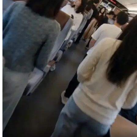
私も陸妄も席が
あるし