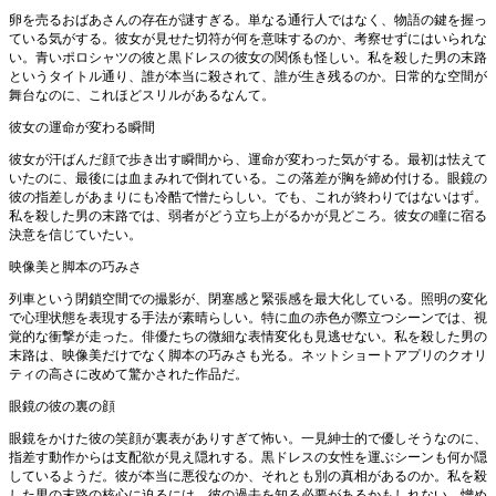
卵を売るおばあさんの存在が謎すぎる。単なる通行人ではなく、物語の鍵を握っ
ている気がする。彼女が見せた切符が何を意味するのか、考察せずにはいられな
い。青いポロシャツの彼と黒ドレスの彼女の関係も怪しい。私を殺した男の末路
というタイトル通り、誰が本当に殺されて、誰が生き残るのか。日常的な空間が
舞台なのに、これほどスリルがあるなんて。
彼女の運命が変わる瞬間
彼女が汗ばんだ顔で歩き出す瞬間から、運命が変わった気がする。最初は怯えて
いたのに、最後には血まみれで倒れている。この落差が胸を締め付ける。眼鏡の
彼の指差しがあまりにも冷酷で憎たらしい。でも、これが終わりではないはず。
私を殺した男の末路では、弱者がどう立ち上がるかが見どころ。彼女の瞳に宿る
決意を信じていたい。
映像美と脚本の巧みさ
列車という閉鎖空間での撮影が、閉塞感と緊張感を最大化している。照明の変化
で心理状態を表現する手法が素晴らしい。特に血の赤色が際立つシーンでは、視
覚的な衝撃が走った。俳優たちの微細な表情変化も見逃せない。私を殺した男の
末路は、映像美だけでなく脚本の巧みさも光る。ネットショートアプリのクオリ
ティの高さに改めて驚かされた作品だ。
眼鏡の彼の裏の顔
眼鏡をかけた彼の笑顔が裏表がありすぎて怖い。一見紳士的で優しそうなのに、
指差す動作からは支配欲が見え隠れする。黒ドレスの女性を運ぶシーンも何か隠
しているようだ。彼が本当に悪役なのか、それとも別の真相があるのか。私を殺
した男の末路の核心に迫るには、彼の過去を知る必要があるかもしれない。憎め