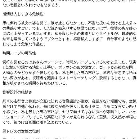
ない悪役というわけでもなさそう。
感情移入しすぎる危険性
床に倒れる彼女の姿を見て、涙が止まらなかった。不当な扱いを受ける主人公へ
の共感がすごい。でも、ただ泣き寝入りする物語ではないはず。復讐の炎が静か
に燃え上がっている気がする。私を殺した男の末路というタイトルが、最終的な
結末を暗示しているようでゾクッとする。感情移入しすぎて、自分事のように感
じてしまう危険な作品だ。
時間ループの可能性
切符を見せるおばあさんのシーンで、時間がループしているのかと思った。現実
と記憶が混濁する演出が上手い。ブラウンの服の彼女と、コート姿の彼女が同一
人物なのかどうかすら怪しくなる。私を殺した男の末路は、単純な善悪では語れ
ない深みがある。視聴者を翻弄するストーリーテリングに脱帽するしかない。真
相が明かされる瞬間を待ちわびている。
音響設計の絶妙さ
列車の走行音と静寂が交互に訪れる音響設計が絶妙。会話がない場面でも、空気
感だけで危機が伝わる。特に彼女が拳を握りしめる仕草に、言葉にならない怒り
を感じた。私を殺した男の末路は、セリフ頼りではない演出が素晴らしい。ネッ
トショートアプリでこんな高密なドラマが見られるなんて贅沢。没入感が半端な
くて、気づけば画面に引き込まれていた。
黒ドレスの女性の役割