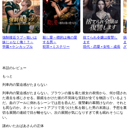
強制接近ラブ～狙いは
殺し愛～標的は俺の愛
捨てられ令嬢は復讐し
病
妹じゃなく俺！？～
する男～
ます
ま
学園
⦁
ケンカップル
犯罪
⦁
ミステリー
現代・恋愛
⦁
女性・成長
ざ
本話のレビュー
もっと
列車内の緊迫感がたまらない
列車内の緊迫感がたまらない。ブラウンの服を着た彼女の表情から、何か隠され
た過去を感じさせる。眼鏡をかけた彼の不気味な笑顔が全てを物語っているよう
だ。血のプールに倒れるシーンでは息を呑んだ。復讐劇の幕開けなのか、それと
も罠なのか。ネットショートアプリで見つけた私を殺した男の末路は、予想を裏
切る展開の連続で目が離せない。次の展開が気になりすぎて夜も眠れそうにな
い。
謎めいたおばあさんの正体