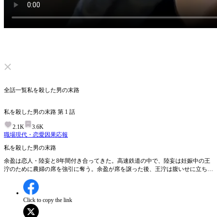
ミュートを解除する
全話一覧
私を殺した男の末路
私を殺した男の末路
第
1
話
2.1K
3.6K
職場
現代・恋愛
因果応報
私を殺した男の末路
余盈は恋人・陸妄と8年間付き合ってきた。高速鉄道の中で、陸妄は妊娠中の王
泞のために農婦の席を強引に奪う。余盈が席を譲った後、王泞は腹いせに立ち続
け、結果として流産した。陸妄は全て余盈のせいにし、彼女が臨月を迎えた際に
腹部を蹴って殺した。 余盈は、あの高速鉄道の場面にタイムリープする。彼女
はその農婦がマフィアの妻であることを知っており、最初は冷たく見ていたが、
Click to copy the link
やがて席を譲り、陸妄に警告する。しかし陸妄は聞かず、農婦を侮辱する。その
直後、駆けつけたマフィアのボスが激怒する。 その後の騒動の中で、農婦はグ