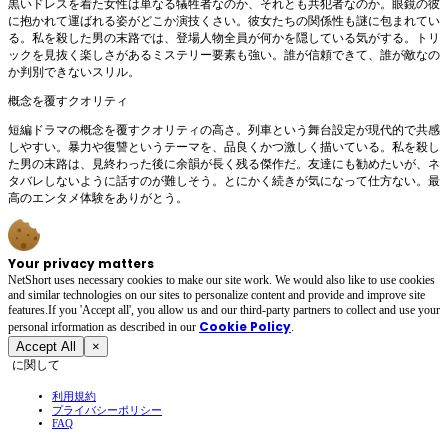
黒いドレスを着た女性は単なる犠牲者なのか、それとも共犯者なのか。眼鏡の彼
に抱かれて運ばれる姿がどこか演技くさい。彼女たちの関係性も謎に包まれてい
る。私を殺した男の末路では、登場人物全員が何かを隠している気がする。トリ
ックを見抜く楽しさがあるミステリー要素も強い。誰が信頼できて、誰が敵なの
か判別できないスリル。
概念を覆すクオリティ
短編ドラマの概念を覆すクオリティの高さ。列車という舞台設定が現代的で共感
しやすい。暴力や復讐というテーマを、品良くかつ激しく描いている。私を殺し
た男の末路は、見終わった後に余韻が長く残る傑作だ。友達にも勧めたいが、ネ
タバレしないように話すのが難しそう。とにかく続きが気になって仕方ない。最
高のエンタメ体験をありがとう。
Your privacy matters
NetShort uses necessary cookies to make our site work. We would also like to use cookies
and similar technologies on our sites to personalize content and provide and improve site
features.If you 'Accept all', you allow us and our third-party partners to collect and use your
Cookie Policy
personal irformation as described in our
.
Accept All
×
に関して
利用規約
プライバシーポリシー
FAQ